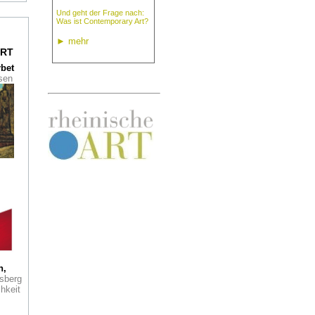
Und geht der Frage nach:
Was ist Contemporary Art?
►
mehr
RT
rbet
ssen
r
h,
sberg
hkeit