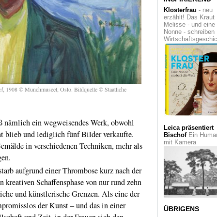
Klosterfrau
- neu
erzählt! Das Kraut
Melisse - und eine
Nonne - schreiben
Wirtschaftsgeschi
el
, 1908 © Munchmuseet, Oslo. Bildquelle © Staatliche
eß nämlich ein wegweisendes Werk, obwohl
Leica präsentiert
 blieb und lediglich fünf Bilder verkaufte.
Bischof
Ein Human
mit Kamera
emälde in verschiedenen Techniken, mehr als
gen.
starb aufgrund einer Thrombose kurz nach der
en kreativen Schaffensphase von nur rund zehn
tliche und künstlerische Grenzen. Als eine der
mpromisslos der Kunst – und das in einer
ÜBRIGENS
chaft und Zeit, in der Frauen sich den