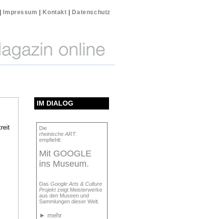
|
Impressum
|
Kontakt
|
Datenschutz
IM DIALOG
reit
Die
rheinische ART.
empfiehlt:
Mit GOOGLE
ins Museum.
Das
Google Arts & Culture
Projekt
zeigt Meisterwerke
aus den Museen und
Sammlungen dieser Welt.
►
mehr