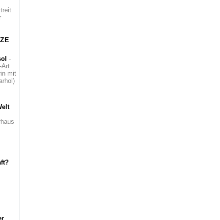
treit
r
NZE
sol
-
-Art
in mit
rhol)
elt
rhaus
ft?
er