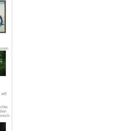
m
ausen
will
chte
tten
inrich