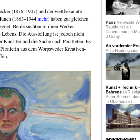
cker (1876–1907) und der weltbekannte
 Munch (1863–1944
mehr
) haben zur gleichen
Paris
Verwaiste W
gegnet. Beide suchten in ihren Werken
Raubkunst als
Dauerschau im Mu
 Lebens. Die Ausstellung ist jedoch nicht
d`Orsay
er Künstler und die Suche nach Parallelen. Es
An vorderster Fro
e-Pionierin aus dem Worpsweder Kreativen-
Anja Niedringhaus
fen.
Kunst + Technik 
Behrens
LVR zeig
Peter Behrens dau
in Oberhausen
INSPIRIEREND