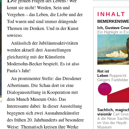
ie großen Fragen des Lebens? Wer
kennt sie nicht! Werden, Sein und
INHALT
Vergehen – das Leben, die Liebe und der
Tod waren und sind immer drängende
BEMERKENSWE
Themen im Denken. Und in der Kunst
Ich, Gustave Cou
Ein Highlight in E
sowieso.
Anlässlich der Jubiläumsaktivitäten
werden aktuell drei Ausstellungen
gleichzeitig mit der Künstlerin
Modersohn-Becker bespielt. Es ist also
Paula´s Jahr!
Rot ist
Leben
Rupprecht
An prominenter Stelle: das Dresdener
Geigers Farbfelde
Albertinum. Die Schau dort ist eine
Dialogausstellung in Kooperation mit
dem Munch Museum Oslo. Das
nd
Interessante dabei: In dieser Ausstellung
Sachlich, magisc
begegnen sich zwei Ausnahmekünstler
visionär
Carl Gros
& die Neue Sachlic
des frühen 20. Jahrhunderts auf besondere
im Von der Heydt-
Weise: Thematisch kreisen ihre Werke
Museum