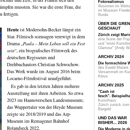
Fotorealismus
mpfen mussten. Sie war die erste Frau, die
Illusionen im Wetts
im Museum Friede
u fertigen.
Burda
ÜBER DIE GRE
GESCHAUT
Heute
ist Modersohn-Becker längst ein
Zürich zeigt Mari
Star. Filmisch sozusagen verewigt in dem
eine Ikone der Pop
Drama „
Paula – Mein Leben soll ein Fest
und "erste Künstler
Glamour" (Andy Wa
sein
“, ein biografisches Filmwerk des
deutschen Regisseurs und
ARCHIV 2024
Die formschöne W
Drehbuchautors Christian Schwochow.
des Ewald Mataré.
Das Werk wurde im August 2016 beim
Versammelt im Ku
Kleve
Locarno-Filmfestival uraufgeführt.
ARCHIV 2025
Es gab in den letzten Jahren mehrere
"Cash ist
Ausstellung mit ihren Arbeiten. So etwa
fesch".
Beispielha
2023 im Hannoverschen Landesmuseum;
Kunsthaus
Zürich zurück zum
das Wuppertaler von der Heyde Museum
Bargeld
zeigte sie 2018/2019 und das Arp-
UND DAS WAR
Museum im Remagener Bahnhof
BISHER... 2026
Rolandseck 2022.
Die Moderne in d