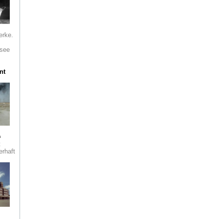
erke.
see
nt
=
t
erhaft