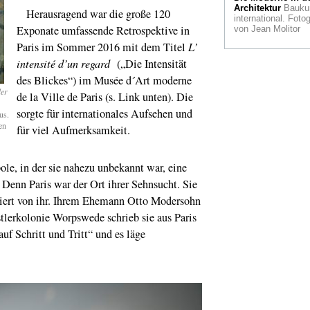
Architektur
Bauku
Herausragend war die große 120
international. Fotog
Exponate umfassende Retrospektive in
von Jean Molitor
Paris im Sommer 2016 mit dem Titel
L’
intensité d’un regard
(„Die Intensität
des Blickes“) im Musée d´Art moderne
der
de la Ville de Paris (s. Link unten). Die
sorgte für internationales Aufsehen und
us.
en
für viel Aufmerksamkeit.
ole, in der sie nahezu unbekannt war, eine
 Denn Paris war der Ort ihrer Sehnsucht. Sie
isiert von ihr. Ihrem Ehemann Otto Modersohn
tlerkolonie Worpswede schrieb sie aus Paris
uf Schritt und Tritt“ und es läge