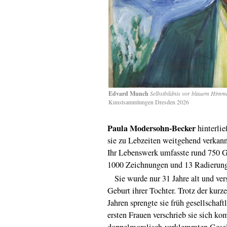
Edvard Munch
Selbstbildnis vor blauem Himm
Kunstsammlungen Dresden 2026
Paula Modersohn-Becker
hinterli
sie zu Lebzeiten weitgehend verkannt
Ihr Lebenswerk umfasste rund 750 G
1000 Zeichnungen und 13 Radierun
Sie wurde nur 31 Jahre alt und ver
Geburt ihrer Tochter. Trotz der kurz
Jahren sprengte sie früh gesellschaf
ersten Frauen verschrieb sie sich ko
doppelmoralisch-verklemmten Gesells