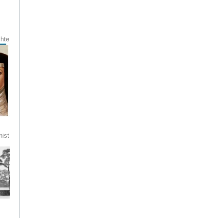
chte
ist