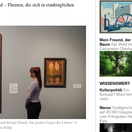
d – Themen, die sich in eindringlichen
Mein Freund, der
Baum
Der Wald i
Gasometer Oberh
WISSENSWERT
Kulturpolitik
Ein
Beispiel? München 
mehr
Neuss
Stadtgeschi
auf 45.000 Glaspla
vom Fotografen He
Kleu
und Edvard Munch. Die großen Fragen des Lebens" ©
er Killig