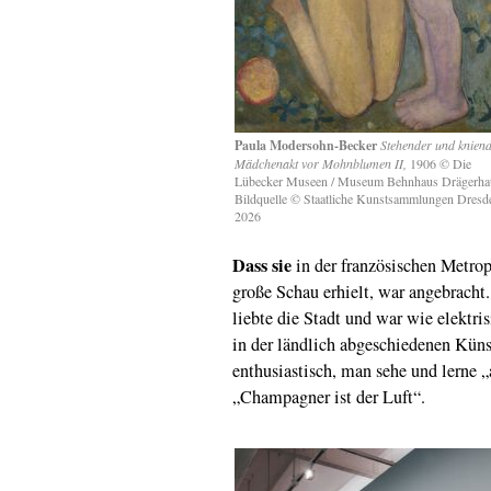
Paula Modersohn-Becker
Stehender und knien
Mädchenakt vor Mohnblumen II,
1906 © Die
Lübecker Museen / Museum Behnhaus Drägerha
Bildquelle © Staatliche Kunstsammlungen Dresd
2026
Dass sie
in der französischen Metrop
große Schau erhielt, war angebracht.
liebte die Stadt und war wie elektr
in der ländlich abgeschiedenen Küns
enthusiastisch, man sehe und lerne „a
„Champagner ist der Luft“.