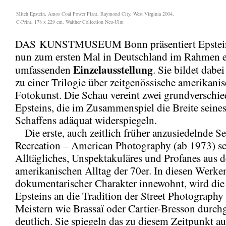
Mitch Epstein, Amos Coal Power Plant, Raymond City, West Virginia 2004,
C-Print, 178 x 229 cm. Walther Collection Neu-Ulm
DAS KUNSTMUSEUM Bonn präsentiert Epstei
nun zum ersten Mal in Deutschland im Rahmen e
Einzelausstellung
umfassenden
. Sie bildet dabe
zu einer Trilogie über zeitgenössische amerikani
Fotokunst. Die Schau vereint zwei grundverschie
Epsteins, die im Zusammenspiel die Breite seines
Schaffens adäquat widerspiegeln.
Die erste, auch zeitlich früher anzusiedelnde Se
Recreation – American Photography (ab 1973) sc
Alltägliches, Unspektakuläres und Profanes aus 
amerikanischen Alltag der 70er. In diesen Werke
dokumentarischer Charakter innewohnt, wird di
Epsteins an die Tradition der Street Photography
Meistern wie Brassaï oder Cartier-Bresson durc
deutlich. Sie spiegeln das zu diesem Zeitpunkt a