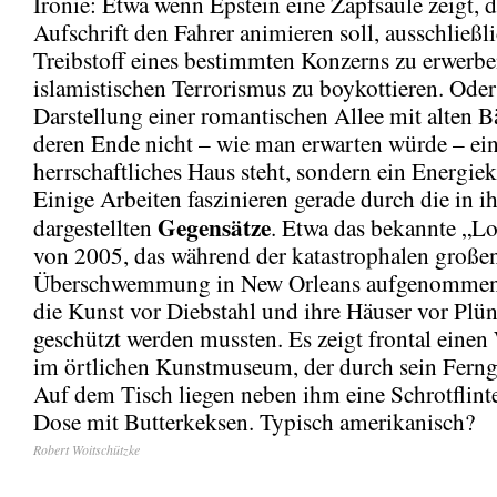
Ironie: Etwa wenn Epstein eine Zapfsäule zeigt, 
Aufschrift den Fahrer animieren soll, ausschließl
Treibstoff eines bestimmten Konzerns zu erwerb
islamistischen Terrorismus zu boykottieren. Oder
Darstellung einer romantischen Allee mit alten 
deren Ende nicht – wie man erwarten würde – ei
herrschaftliches Haus steht, sondern ein Energiek
Einige Arbeiten faszinieren gerade durch die in i
Gegensätze
dargestellten
. Etwa das bekannte „Lo
von 2005, das während der katastrophalen große
Überschwemmung in New Orleans aufgenommen 
die Kunst vor Diebstahl und ihre Häuser vor Plü
geschützt werden mussten. Es zeigt frontal ein
im örtlichen Kunstmuseum, der durch sein Ferngl
Auf dem Tisch liegen neben ihm eine Schrotflint
Dose mit Butterkeksen. Typisch amerikanisch?
Robert Woitschützke