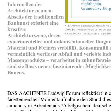
Informellen der
Architektur nennen.
Abseits der traditionellen
Baukunst existiert eine
Villa Welpeloo in Enschede/Niederlande von 2
kreative
2009). Das Wohnhaus besteht zu 70% aus recyc
Architekturszene, deren
Reststoffen, die Tragstruktur aus Stahlprofile
experimenteller und unkonventioneller Umga
Material und Formen verblüfft. Konsummüll 
vermeintlich wertloser Abfall und verlebte indu
Massenprodukte – verarbeitet in zukunftsweis
sind sie Basis neuer, faszinierender Möglichkei
Bauens.
DAS AACHENER Ludwig Forum reflektiert in e
facettenreichen Momentaufnahme den Stand dies
anhand von Arbeiten aus 25 belgischen, deutsch