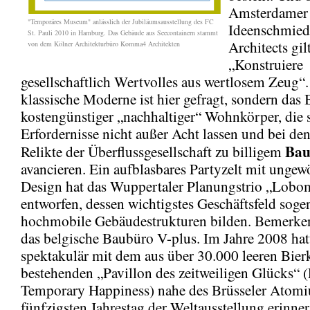
Amsterdamer
"Temporäres Museum" anlässlich der Jubiläumsausstellung des FC
Ideenschmie
St. Pauli 2010 in Hamburg. Das Gebäude aus Seecontainern stammt
Architects gil
von dem Kölner Architekturbüro Komma4 Architekten
„Konstruiere
gesellschaftlich Wertvolles aus wertlosem Zeug“.
klassische Moderne ist hier gefragt, sondern das
kostengünstiger „nachhaltiger“ Wohnkörper, die 
Erfordernisse nicht außer Acht lassen und bei de
Bau
Relikte der Überflussgesellschaft zu billigem
avancieren. Ein aufblasbares Partyzelt mit unge
Design hat das Wuppertaler Planungstrio „Lob
entworfen, dessen wichtigstes Geschäftsfeld soge
hochmobile Gebäudestrukturen bilden. Bemerken
das belgische Baubüro V-plus. Im Jahre 2008 hat
spektakulär mit dem aus über 30.000 leeren Bier
bestehenden „Pavillon des zeitweiligen Glücks“ (
Temporary Happiness) nahe des Brüsseler Atom
fünfzigsten Jahrestag der Weltausstellung erinne