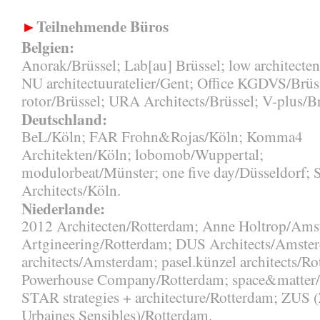
Teilnehmende Büros
►
Belgien:
Anorak/Brüssel; Lab[au] Brüssel; low architecte
NU architectuuratelier/Gent; Office KGDVS/Brüs
rotor/Brüssel; URA Architects/Brüssel; V-plus/Br
Deutschland:
BeL/Köln; FAR Frohn&Rojas/Köln; Komma4
Architekten/Köln; lobomob/Wuppertal;
modulorbeat/Münster; one five day/Düsseldorf; 
Architects/Köln.
Niederlande:
2012 Architecten/Rotterdam; Anne Holtrop/Ams
Artgineering/Rotterdam; DUS Architects/Amst
architects/Amsterdam; pasel.künzel architects/Ro
Powerhouse Company/Rotterdam; space&matter
STAR strategies + architecture/Rotterdam; ZUS 
Urbaines Sensibles)/Rotterdam.