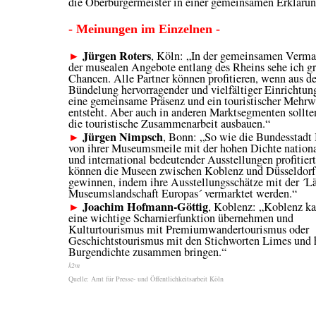
die Oberbürgermeister in einer gemeinsamen Erklärun
- Meinungen im Einzelnen -
Jürgen Roters
►
, Köln: „In der gemeinsamen Verma
der musealen Angebote entlang des Rheins sehe ich g
Chancen. Alle Partner können profitieren, wenn aus de
Bündelung hervorragender und vielfältiger Einrichtun
eine gemeinsame Präsenz und ein touristischer Mehrw
entsteht. Aber auch in anderen Marktsegmenten sollte
die touristische Zusammenarbeit ausbauen.“
Jürgen Nimpsch
►
, Bonn: „So wie die Bundesstadt
von ihrer Museumsmeile mit der hohen Dichte nationa
und international bedeutender Ausstellungen profitiert
können die Museen zwischen Koblenz und Düsseldorf
gewinnen, indem ihre Ausstellungsschätze mit der ´L
Museumslandschaft Europas´ vermarktet werden.“
Joachim Hofmann-Göttig
►
, Koblenz: „Koblenz k
eine wichtige Scharnierfunktion übernehmen und
Kulturtourismus mit Premiumwandertourismus oder
Geschichtstourismus mit den Stichworten Limes und 
Burgendichte zusammen bringen.“
k2m
Quelle: Amt für Presse- und Öffentlichkeitsarbeit Köln