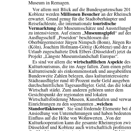
Museum in Remagen.
Vor allem mit Blick auf die Bundesgartenschau 201
Millionen Besucher
Koblenz werden
an der Rheinsc
erwartet. Grund genug für die Stadtoberhäupter und
touristische
Reisefachleute, die internationale
Vermarktung
der Museumsschätze und Ausstellungs
Museumsgipfel
zu intensivieren. Auf einem „
“ auf d
Ausflugsschiff „Poseidon“ beschlossen die
Oberbürgermeister Jürgen Nimpsch (Bonn), Jürgen Ro
(Köln), Joachim Hofmann-Göttig (Koblenz) und der 
Urlaub zugeschaltete Dirk Elbers (Düsseldorf) jetzt da
Projekt „Längste Museumslandschaft Europas“.
wirtschaftlichen Aspekte
Es sind vor allem die
des
Kulturtourismus, die ins Auge fallen. Zum einen gelt
Kulturreisende als einkommensstark und ausgabenfreu
Bundesweite Zahlen belegen, dass kulturinteressierte
Städteausflügler rund 40 Prozent mehr Geld ausgeben 
durchschnittlichen Tagesausflügler. Geld, das die loka
Wirtschaft stärkt. Zum anderen gehören unter dem
Gesichtspunkt der regionalen und lokalen
Wirtschaftsförderung Museen, Kunsthallen und verwa
weichen
Einrichtungen zu den sogenannten „
Standortfaktoren
“. Sie sind fördernde Elemente bei 
Ansiedlung von Unternehmungen und haben bedeute
Einfluss auf die Höhe von Wohnwerten. „Von der
Kulturkooperation kann die gesamte Rheinregion zwi
Düsseldorf und Koblenz auch wirtschaftlich profitiere