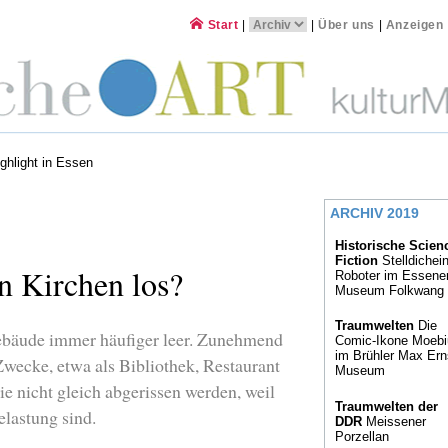
Start
|
|
Über uns
|
Anzeigen
ghlight in Essen
ARCHIV 2019
Historische Scien
Fiction
Stelldichein
n Kirchen los?
Roboter im Essene
Museum Folkwang
Traumwelten
Die
ebäude immer häufiger leer. Zunehmend
Comic-Ikone Moebi
im Brühler Max Ern
wecke, etwa als Bibliothek, Restaurant
Museum
e nicht gleich abgerissen werden, weil
Traumwelten der
elastung sind.
DDR
Meissener
Porzellan