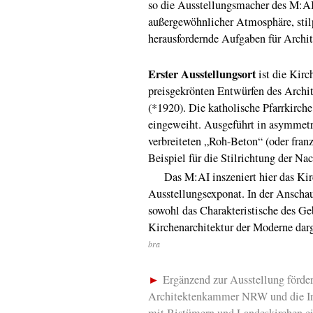
so die Ausstellungsmacher des M:AI,
außergewöhnlicher Atmosphäre, stil
herausfordernde Aufgaben für Archit
Erster Ausstellungsort
ist die Kirc
preisgekrönten Entwürfen des Archi
(*1920). Die katholische Pfarrkirc
eingeweiht. Ausgeführt in asymmetr
verbreiteten „Roh-Beton“ (oder fran
Beispiel für die Stilrichtung der N
Das M:AI inszeniert hier das Kirc
Ausstellungsexponat. In der Anscha
sowohl das Charakteristische des Ge
Kirchenarchitektur der Moderne darge
bra
►
Ergänzend zur Ausstellung förd
Architektenkammer NRW und die I
mit Bistümern und Landeskirchen e