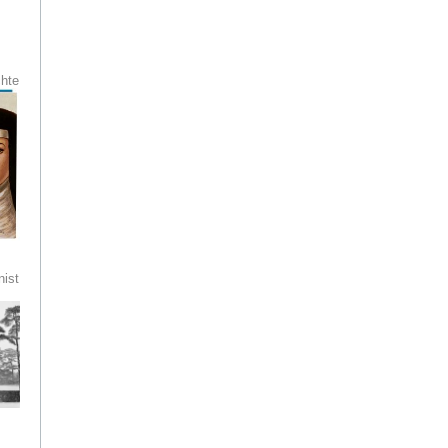
n
chte
ne
ren
s
preis
tuch
er
ist
ave