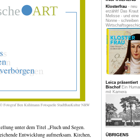
Plakatives
von Shi
Matsunaga im
Klosterfrau
- neu
Folkwang Museum
erzählt! Das Kraut
Melisse - und eine
Nonne - schreiben
Leben
zwischen
Wirtschaftsgeschi
Kraftwerken und
Karottenfeldern. Ei
Foto-Inventur in Dü
Hinsehen!
Salgado
Appell mit Friedens
geehrt
Zwischen Hunger
und Kunstpalast
D
Verein Düsseldorfer
Künstler 1844
Leica präsentiert
Bischof
Ein Human
mit Kamera
Sehnsuchtsort
Die
Bonner
Bundeskunsthalle
. © Fotograf Ben Kuhlmann Fotoquelle StadtBauKultur NRW
weckt California
Dreams
Tabubrecher
Gust
ellung unter dem Titel „Fluch und Segen.
Courbet zum 200.
Geburtstag
leichende Entwicklung aufmerksam. Kirchen,
ÜBRIGENS