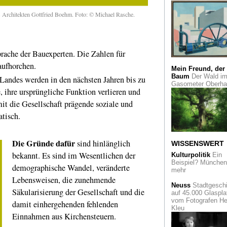
Tanning
s Architekten Gottfried Boehm. Foto: © Michael Rasche.
Jainismus
in der
Miniaturmalerei. D
Kölner Rautenstrau
Joest-Museum blic
rache der Bauexperten. Die Zahlen für
auf Heilige und As
aufhorchen.
Mein Freund, der
Cortés in Mexiko
D
Baum
Der Wald i
ndes werden in den nächsten Jahren bis zu
Rautenstrauch Joe
Gasometer Oberh
Museum blickt auf 
, ihre ursprüngliche Funktion verlieren und
postkoloniale Epoc
it die Gesellschaft prägende soziale und
China Insight
atisch.
Historische Fotos 
den Nachkriegsjahr
von Henri Cartier-
Die Gründe
dafür
sind hinlänglich
Bresson
WISSENSWERT
bekannt. Es sind im Wesentlichen der
Kulturpolitik
Ein
Quadrat Bottrop
Beispiel? München 
demographische Wandel, veränderte
Frühwerke des jun
mehr
Josef Albers
Lebensweisen, die zunehmende
Neuss
Stadtgeschi
Säkularisierung der Gesellschaft und die
auf 45.000 Glaspla
Jacques Offenbac
vom Fotografen He
"Vater der Operette
damit einhergehenden fehlenden
Kleu
Köln zeigt seinen
Einnahmen aus Kirchensteuern.
berühmten Sohn z
200. Geburtstag