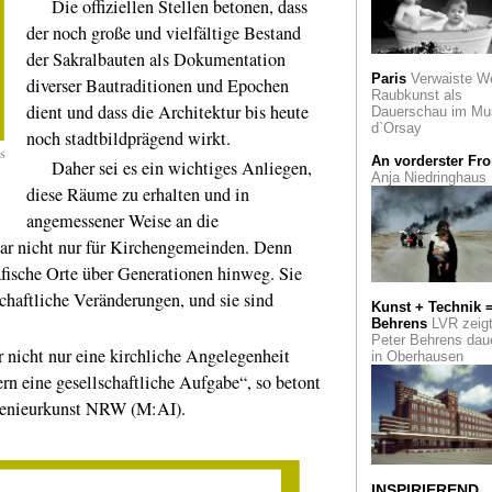
Die offiziellen Stellen betonen, dass
der noch große und vielfältige Bestand
Käthe Kollwitz
Ein
umfangreiche Scha
der Sakralbauten als Dokumentation
Frankreich
Paris
Verwaiste W
diverser Bautraditionen und Epochen
Raubkunst als
Meisterhaft
Le
dient und dass die Architektur bis heute
Dauerschau im Mu
Corbusier im Comi
d`Orsay
noch stadtbildprägend wirkt.
"Der Pavillon". Ein
es
Architektur-Krimi
An vorderster Fro
Daher sei es ein wichtiges Anliegen,
Anja Niedringhaus
diese Räume zu erhalten und in
"Rinnsteinkunst"
Berlin im Kölner
angemessener Weise an die
Kollwitz Museum
ar nicht nur für Kirchengemeinden. Denn
Louvre Lens
zeigt
afische Orte über Generationen hinweg. Sie
"Klein Polen" in
chaftliche Veränderungen, und sie sind
Nordfrankreich
Kunst + Technik 
Behrens
LVR zeig
Schloss Moyland
Peter Behrens dau
icht nur eine kirchliche Angelegenheit
einen wenig bekan
in Oberhausen
Wilhelm Busch
n eine gesellschaftliche Aufgabe“, so betont
genieurkunst NRW (M:AI).
Art Düsseldorf
Die
dritte Ausgabe der
Kunstmesse zeigt 
offen
INSPIRIEREND