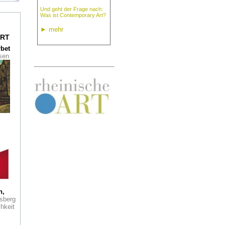
Und geht der Frage nach:
Was ist Contemporary Art?
n in
lle
►
mehr
RT
ark
rbet
seum
ssen
Genie
light
r
ie
phic
es
oder
h,
sberg
hkeit
36
x