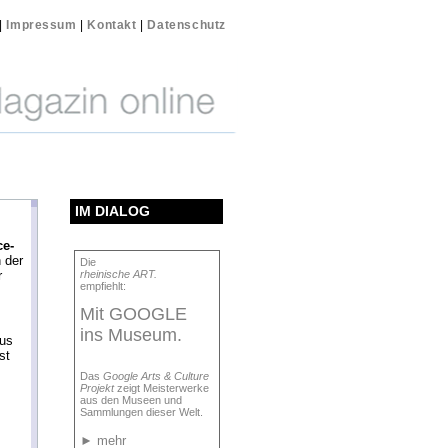
|
Impressum
|
Kontakt
|
Datenschutz
IM DIALOG
ce-
 der
Die
r
rheinische ART.
empfiehlt:
Mit GOOGLE
ins Museum.
us
st
Das
Google Arts & Culture
Projekt
zeigt Meisterwerke
aus den Museen und
Sammlungen dieser Welt.
►
mehr