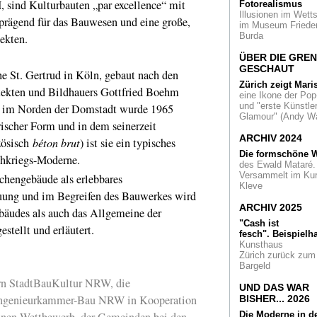
 sind Kulturbauten „par excellence“ mit
Fotorealismus
Maskulinitäten
Ein
Illusionen im Wetts
femininer Blick auf
prägend für das Bauwesen und eine große,
im Museum Friede
Männer in den
Burda
ekten.
rheinischen
Kunstvereinen
ÜBER DIE GRE
GESCHAUT
he St. Gertrud in Köln, gebaut nach den
ZERO
in Korea - ei
Kulturexport
Zürich zeigt Mari
tekten und Bildhauers Gottfried Boehm
eine Ikone der Pop
und "erste Künstler
he im Norden der Domstadt wurde 1965
System und Desi
Glamour" (Andy Wa
Kritisch: Eine NS-
ischer Form und in dem seinerzeit
Design-Schau in D
ARCHIV 2024
zösisch
béton brut
) ist sie ein typisches
Bosch
Die formschöne W
achkriegs-Moderne.
des Ewald Mataré.
Bäume im Stadion
Versammelt im Ku
hengebäude als erlebbares
das Kunst? For For
Kleve
Eine Installation in
uung und im Begreifen des Bauwerkes wird
Klagenfurt
ARCHIV 2025
bäudes als auch das Allgemeine der
Barock
Die Medici
"Cash ist
stellt und erläutert.
Rhein. Eine Schau 
fesch".
Beispielha
Rolandseck
Kunsthaus
Zürich zurück zum
Bargeld
Nachruf
Zum Tode
Fotografen Peter
ern StadtBauKultur NRW, die
UND DAS WAR
Lindbergh
ngenieurkammer-Bau NRW in Kooperation
BISHER... 2026
inen Wettbewerb, der Gemeinden bei den
Die Moderne in d
Köln an der Seine