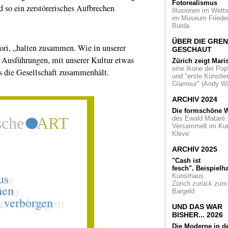
Fotorealismus
Gehen uns Kirche
 so ein zerstörerisches Aufbrechen
Illusionen im Wetts
verloren?
Eine Sc
im Museum Friede
des M:AI in St. Ger
Burda
Köln
ÜBER DIE GRE
Maskulinitäten
Ein
ori, „halten zusammen. Wie in unserer
GESCHAUT
femininer Blick auf
ne Ausführungen, mit unserer Kultur etwas
Männer in den
Zürich zeigt Mari
rheinischen
eine Ikone der Pop
 die Gesellschaft zusammenhält.
Kunstvereinen
und "erste Künstler
Glamour" (Andy Wa
ZERO
in Korea - ei
ARCHIV 2024
Kulturexport
Die formschöne W
des Ewald Mataré.
System und Desi
Versammelt im Ku
Kritisch: Eine NS-
Kleve
Design-Schau in D
Bosch
ARCHIV 2025
Bäume im Stadion
"Cash ist
das Kunst? For For
fesch".
Beispielha
Eine Installation in
Kunsthaus
Klagenfurt
Zürich zurück zum
Bargeld
Barock
Die Medici
UND DAS WAR
Rhein. Eine Schau 
BISHER... 2026
Rolandseck
Die Moderne in d