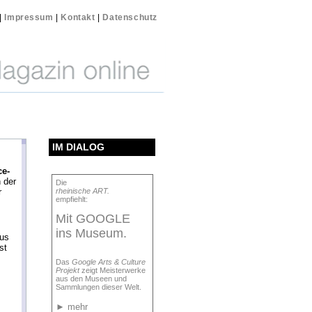
|
Impressum
|
Kontakt
|
Datenschutz
IM DIALOG
ce-
 der
Die
r
rheinische ART.
empfiehlt:
Mit GOOGLE
ins Museum.
us
st
Das
Google Arts & Culture
Projekt
zeigt Meisterwerke
aus den Museen und
Sammlungen dieser Welt.
►
mehr