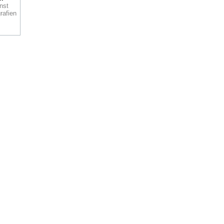
nst
 des
rafien
Die
 der
Paris
burg
dem
e
e
eise
e