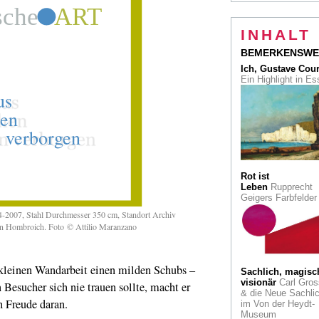
Der unbekannte
Bekannte
Beethove
INHALT
der Bundeskunstha
BEMERKENSWE
Völkerkunde im P
Ich, Gustave Cou
Das Ethnologiemu
Ein Highlight in E
auf Osakas
ehemaligem Expo-
Gelände
Inside Rembrandt
Meister, Virtuose, 
oder Star? Ein High
im Kölner Wallraf
Rot ist
Leben
Rupprecht
Zum Ende des
Geigers Farbfelde
Bauhaus-Jahres
D
Mies-Story als Gra
-2007, Stahl Durchmesser 350 cm, Standort Archiv
Novel
ion Hombroich. Foto © Attilio Maranzano
Low-Budget-Hous
von Tatiana Bilbao 
 kleinen Wandarbeit einen milden Schubs –
Schönheit für alle
Sachlich, magisc
visionär
Carl Gros
n Besucher sich nie trauen sollte, macht er
& die Neue Sachlic
Liebesgeschenke
h Freude daran.
im Von der Heydt-
D-paintings von Ma
Museum
Ernst an Dorothea