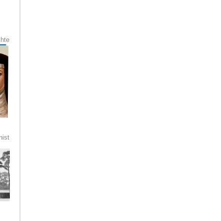
n
chte
ne
ren
s
preis
tuch
er
ist
ave