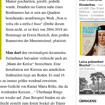
Manier geschnitten, gerollt, gedreht
Plakatives
von Shi
Matsunaga im
Klosterfrau
- neu
wurde. Draußen im Garten nahe eines
Folkwang Museum
erzählt! Das Kraut
Birnbaumes hat er sein aus Quadern
Melisse - und eine
Nonne - schreiben
Leben
zwischen
bestehendes sternförmiges Werk „Non si
Wirtschaftsgeschi
Kraftwerken und
volta chi a stella é fisso“ (Drehe diesen
Karottenfeldern. Ei
Foto-Inventur in Dü
Stern nicht, er ist fest) von 2004-2018 als
Hommage an Erwin Heerich, dem großen
Hinsehen!
Salgado
Appell mit Friedens
Baumeister der Museumsinsel, platziert.
geehrt
Zwischen Hunger
Man darf
den zweimaligen documenta-
und Kunstpalast
D
Teilnehmer Salvadori vielleicht auch als
Verein Düsseldorfer
Künstler 1844
Leica präsentiert
„Mann der Kreise“ bezeichnen. Eine
Bischof
Ein Human
Installation mit Kreisen aus armdicken
mit Kamera
Sehnsuchtsort
Die
Bonner
Stahlseilen liegt am Boden. Es sind 16
Bundeskunsthalle
bis zu immer größer werdend erweitern.
weckt California
Dreams
inem Gedicht von Rainer Maria Rilke, das da
er werdenden Kreisen…“ Überhaupt Ringe.
Tabubrecher
Gust
Courbet zum 200.
er wieder auf. Zum Beispiel binden sie als
Geburtstag
ÜBRIGENS
frecht gestellt zum festen Sockel als Träger