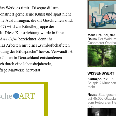
Tanning
 das Werk, es titelt „Disegno di luce“,
Jainismus
in der
nstriert gerne seine Kunst und spart nicht
Miniaturmalerei. D
Kölner Rautenstrau
ine Ausführungen, die oft Geschichten sind,
Joest-Museum blic
47) wird zur Künstlergruppe der
auf Heilige und As
t. Diese Kunstrichtung wurde in ihrer
Mein Freund, der
Cortés in Mexiko
D
Arte Cifra
bezeichnet, denn ihr
Baum
Der Wald i
Rautenstrauch Joe
Gasometer Oberh
Museum blickt auf 
ia) Arbeiten mit einer „symbolbehafteten
postkoloniale Epoc
dung der Bildsprache“ hervor. Verwandt ist
r Jahren in Deutschland entstandenen
China Insight
Historische Fotos 
sich durch eine lebensbejahende,
den Nachkriegsjahr
von Henri Cartier-
tige Malweise hervortat.
Bresson
WISSENSWERT
Kulturpolitik
Ein
Quadrat Bottrop
Beispiel? München 
Frühwerke des jun
mehr
Josef Albers
Neuss
Stadtgeschi
auf 45.000 Glaspla
Jacques Offenbac
vom Fotografen He
"Vater der Operette
Kleu
Köln zeigt seinen
berühmten Sohn z
200. Geburtstag