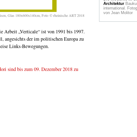
Architektur
Bauku
Nachruf
Zum Tode
international. Fotog
Fotografen Peter
von Jean Molitor
Lindbergh
isen, Glas 180x600x140cm, Foto © rheinische ART 2018
Köln an der Seine
Domstadt 1937 auf
e Arbeit „Verticale“ ist von 1991 bis 1997.
Weltausstellung in 
ll, angesichts der im politischen Europa zu
Till Brönner
weise Links-Bewegungen.
Küppersmühle Duis
zeigt seine
Impressionen aus 
"Melting Pott"
ori sind bis zum 09. Dezember 2018 zu
Gute Gründe
Nann
Meyer in Bonn: Ein
künstlerische
Landnahme
Kulturoffensive
Museum
Auf Zeitr
im Louvre-Lens
Gelesen
Vor 250
Jahren geboren:
Napoleon Bonapart