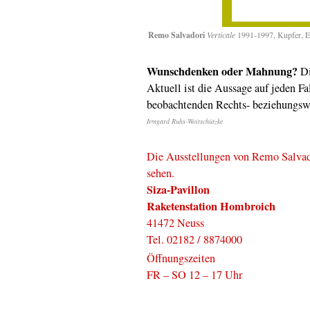
Remo Salvadori
Verticale
1991-1997, Kupfer, E
Wunschdenken oder Mahnung?
Di
Aktuell ist die Aussage auf jeden Fa
beobachtenden Rechts- beziehungs
Irmgard Ruhs-Woitschützke
Die Ausstellungen von Remo Salvad
sehen.
Siza-Pavillon
Raketenstation Hombroich
41472 Neuss
Tel. 02182 / 8874000
Öffnungszeiten
FR – SO 12 – 17 Uhr