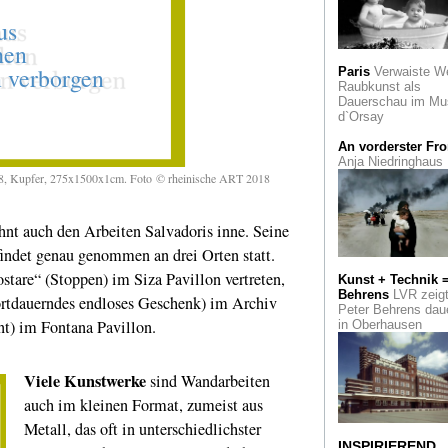
Käthe Kollwitz
Ein
umfangreiche Scha
Frankreich
Paris
Verwaiste W
Raubkunst als
Meisterhaft
Le
Dauerschau im Mu
Corbusier im Comi
d`Orsay
"Der Pavillon". Ein
Architektur-Krimi
An vorderster Fro
Anja Niedringhaus
"Rinnsteinkunst"
8, Kupfer, 275x1500x1cm. Foto © rheinische ART 2018
Berlin im Kölner
Kollwitz Museum
nt auch den Arbeiten Salvadoris inne. Seine
Louvre Lens
zeigt
findet genau genommen an drei Orten statt.
"Klein Polen" in
Nordfrankreich
stare“ (Stoppen) im Siza Pavillon vertreten,
Kunst + Technik 
Behrens
LVR zeig
Fortdauerndes endloses Geschenk) im Archiv
Schloss Moyland
Peter Behrens dau
einen wenig bekan
) im Fontana Pavillon.
in Oberhausen
Wilhelm Busch
Art Düsseldorf
Die
Viele Kunstwerke
sind Wandarbeiten
dritte Ausgabe der
Kunstmesse zeigt 
auch im kleinen Format, zumeist aus
offen
Metall, das oft in unterschiedlichster
INSPIRIEREND