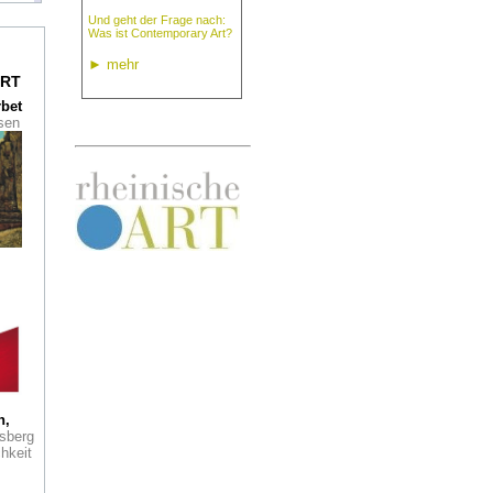
Und geht der Frage nach:
Was ist Contemporary Art?
n in
lle
►
mehr
RT
ark
rbet
seum
ssen
Genie
light
r
ie
phic
es
oder
h,
sberg
hkeit
36
x