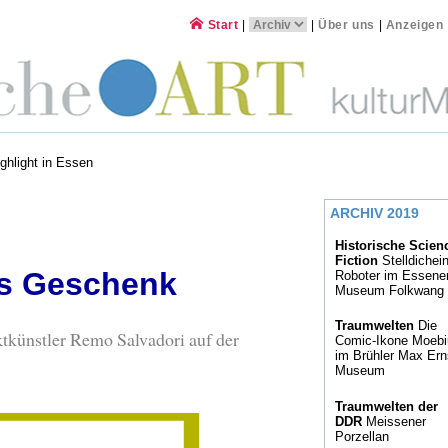
Start
|
|
Über uns
|
Anzeigen
ghlight in Essen
ARCHIV 2019
Historische Scien
Fiction
Stelldichein
es Geschenk
Roboter im Essene
Museum Folkwang
Traumwelten
Die
ktkünstler Remo Salvadori auf der
Comic-Ikone Moebi
im Brühler Max Ern
Museum
Traumwelten der
DDR
Meissener
Porzellan