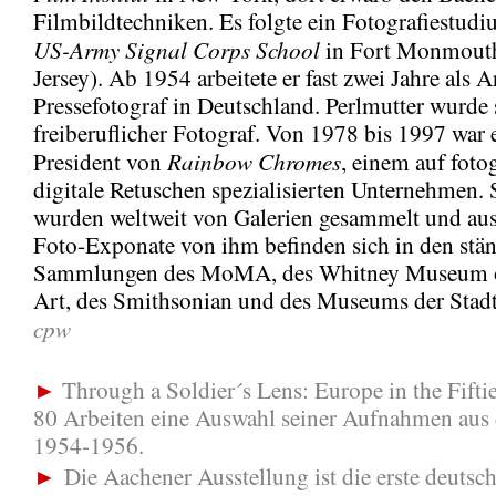
Filmbildtechniken. Es folgte ein Fotografiestudi
US-Army Signal Corps School
in Fort Monmout
Jersey). Ab 1954 arbeitete er fast zwei Jahre als 
Pressefotograf in Deutschland. Perlmutter wurde 
freiberuflicher Fotograf. Von 1978 bis 1997 war 
Rainbow Chromes
President von
, einem auf foto
digitale Retuschen spezialisierten Unternehmen. 
wurden weltweit von Galerien gesammelt und ausg
Foto-Exponate von ihm befinden sich in den stä
Sammlungen des MoMA, des Whitney Museum 
Art, des Smithsonian und des Museums der Stad
cpw
►
Through a Soldier´s Lens: Europe in the Fiftie
80 Arbeiten eine Auswahl seiner Aufnahmen aus 
1954-1956.
►
Die Aachener Ausstellung ist die erste deutsc