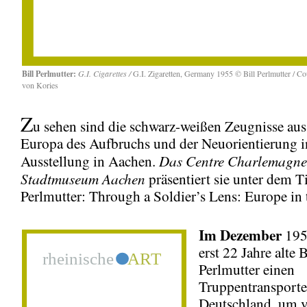
Bill Perlmutter:
G.I. Cigarettes /
G.I. Zigaretten, Germany 1955 © Bill Perlmutter / Co
von Kories
Z
u sehen sind die schwarz-weißen Zeugnisse au
Europa des Aufbruchs und der Neuorientierung i
Das Centre Charlemagne
Ausstellung in Aachen.
Stadtmuseum Aachen
präsentiert sie unter dem Ti
Perlmutter: Through a Soldier’s Lens: Europe in t
Im Dezember
1954
erst 22 Jahre alte B
Perlmutter einen
Truppentransporte
Deutschland, um v