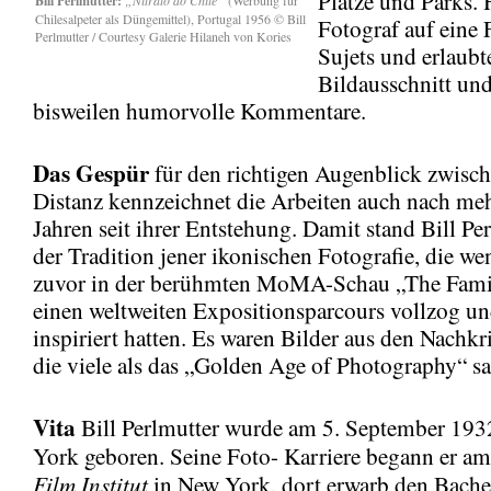
Plätze und Parks. H
Bill Perlmutter:
Chilesalpeter als Düngemittel), Portugal 1956 © Bill
Fotograf auf eine 
Perlmutter / Courtesy Galerie Hilaneh von Kories
Sujets und erlaubte
Bildausschnitt und
bisweilen humorvolle Kommentare.
Das Gespür
für den richtigen Augenblick zwisc
Distanz kennzeichnet die Arbeiten auch nach meh
Jahren seit ihrer Entstehung. Damit stand Bill Pe
der Tradition jener ikonischen Fotografie, die we
zuvor in der berühmten MoMA-Schau „The Fami
einen weltweiten Expositionsparcours vollzog un
inspiriert hatten. Es waren Bilder aus den Nachkr
die viele als das „Golden Age of Photography“ s
Vita
Bill Perlmutter wurde am 5. September 193
York geboren. Seine Foto- Karriere begann er a
Film Institut
in New York, dort erwarb den Bachel