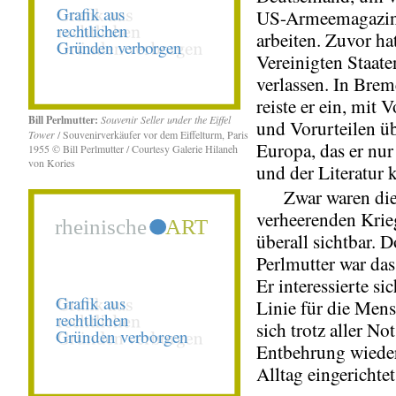
US-Armeemagazin
arbeiten. Zuvor hat
Vereinigten Staate
verlassen. In Bre
reiste er ein, mit 
Bill Perlmutter:
Souvenir Seller under the Eiffel
und Vorurteilen üb
Tower
/ Souvenirverkäufer vor dem Eiffelturm, Paris
Europa, das er nur
1955 © Bill Perlmutter / Courtesy Galerie Hilaneh
von Kories
und der Literatur 
Zwar waren die 
verheerenden Krie
überall sichtbar. D
Perlmutter war da
Er interessierte sic
Linie für die Mens
sich trotz aller No
Entbehrung wieder
Alltag eingerichtet