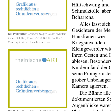
Hüftschwung und
Schmalztolle, aber
Beharrens.
Alles lässt sich
Gesichtern der Me
Bill Perlmutter:
Mothers Helper, Rome
/ Mutters
Hausfrauen wie
kleine Gehilfin, Rom 1956 © Bill Perlmutter /
Kriegsinvaliden,
Courtesy Galerie Hilaneh von Kories
Kleingewerbler wi
ihren Gesten und 
ablesen. Besonders
Kindern fand der 
seine Protagoniste
großer Unbefangen
Kamera agierten.
Die Bühne aller
dokumentierten S
Augenblicke waren
„Nitrato do Chile“
(Werbung für