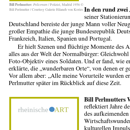
Bill Perlmutter:
Policeman
/ Polizist, Madrid 1956 ©
In den
rund zwei
Bill Perlmutter / Courtesy Galerie Hilaneh von Kories
seiner Stationieru
Deutschland bereiste der junge Mann voller Neug
großer Empathie die junge Bundesrepublik Deut
Frankreich, Italien, Spanien und Portugal.
Er hielt Szenen und flüchtige Momente des All
alles aus der Welt der Normalbürger: Gleichwohl
Foto-Objektiv eines Soldaten. Und er fand, wie e
erklärte, die „wunderbaren Orte“, von denen er ge
Vor allem aber: „Alle meine Vorurteile wurden er
Perlmutter später im Rückblick auf diese Zeit.
Bill Perlmutters
reflektiert Jahre 
des aufkeimenden
Wirtschaftswunder
kulturellen Impuls