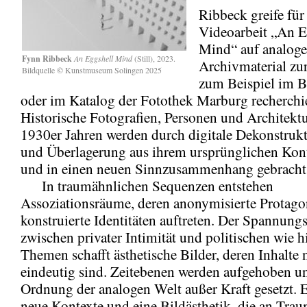
Ribbeck greife für
Videoarbeit „An E
Mind“ auf analoge
Fynn Ribbeck
An Eggshell Mind
(Still), 2023.
Archivmaterial zur
Bildquelle © Kunstmuseum Solingen 2025
zum Beispiel im 
oder im Katalog der Fotothek Marburg recherchie
Historische Fotografien, Personen und Architekt
1930er Jahren werden durch digitale Dekonstrukt
und Überlagerung aus ihrem ursprünglichen Kont
und in einen neuen Sinnzusammenhang gebracht
In traumähnlichen Sequenzen entstehen
Assoziationsräume, deren anonymisierte Protagon
konstruierte Identitäten auftreten. Der Spannung
zwischen privater Intimität und politischen wie h
Themen schafft ästhetische Bilder, deren Inhalte 
eindeutig sind. Zeitebenen werden aufgehoben u
Ordnung der analogen Welt außer Kraft gesetzt. 
neue Kontexte und eine Bildästhetik, die an Tra