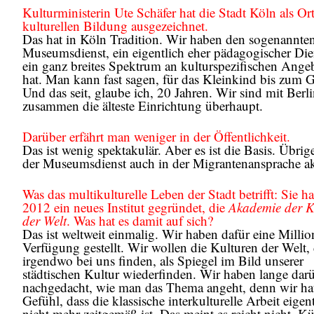
Kulturministerin Ute Schäfer hat die Stadt Köln als Ort
kulturellen Bildung ausgezeichnet.
Das hat in Köln Tradition. Wir haben den sogenannte
Museumsdienst, ein eigentlich eher pädagogischer Die
ein ganz breites Spektrum an kulturspezifischen Ange
hat. Man kann fast sagen, für das Kleinkind bis zum G
Und das seit, glaube ich, 20 Jahren. Wir sind mit Berl
zusammen die älteste Einrichtung überhaupt.
Darüber erfährt man weniger in der Öffentlichkeit.
Das ist wenig spektakulär. Aber es ist die Basis. Übrige
der Museumsdienst auch in der Migrantenansprache ak
Was das multikulturelle Leben der Stadt betrifft: Sie h
2012 ein neues Institut gegründet, die
Akademie der K
der Welt
. Was hat es damit auf sich?
Das ist weltweit einmalig. Wir haben dafür eine Millio
Verfügung gestellt. Wir wollen die Kulturen der Welt, 
irgendwo bei uns finden, als Spiegel im Bild unserer
städtischen Kultur wiederfinden. Wir haben lange dar
nachgedacht, wie man das Thema angeht, denn wir hat
Gefühl, dass die klassische interkulturelle Arbeit eigen
nicht mehr zeitgemäß ist. Das meint es reicht nicht, Kü