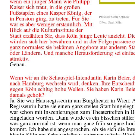
wenn ein junger Mann wie Philipp
Kaiser sich traut, in die großen
Fußstapfen eines Kasper König, der
in Pension ging, zu treten. Für Sie
Professor Georg Quander
war es aber weniger erstaunlich. Mit
©Foto Stadt Köln
Blick auf die Kulturinstitute der
Stadt erzählten Sie, dass Köln junge Leute anzieht. Di
würden sich hier bewähren und in der Folge passiere 
ganz normales: sie bekämen Angebote aus anderen St
oder Ländern. Und manche Herausforderung sei einfa
attraktiv.
Genau.
Wenn wir an die Schauspiel-Intendantin Karin Beier, 
nach Hamburg wechseln wird, denken. Ihre Entschei
gegen Köln schlug hohe Wellen. Sie haben Karin Beie
damals geholt?
Ja. Sie war Hausregisseurin am Burgtheater in Wien. 
Regisseurin hatte sie einen ganz steilen Start hingeleg
war schon mit Inszenierungen zum Theatertreffen in B
eingeladen worden. Dann wurde es ein bisschen stiller
was ganz normal ist, wenn man ganz früh so ganz hoc
kommt. Ich habe sie angesprochen, ob sie sich die Int
hier in Köln am Schauspielhaus zutrauen würde. Wir f