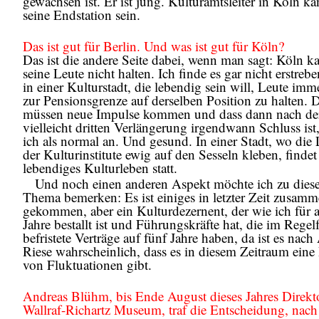
gewachsen ist. Er ist jung. Kulturamtsleiter in Köln ka
seine Endstation sein.
Das ist gut für Berlin. Und was ist gut für Köln?
Das ist die andere Seite dabei, wenn man sagt: Köln k
seine Leute nicht halten. Ich finde es gar nicht erstrebe
in einer Kulturstadt, die lebendig sein will, Leute imm
zur Pensionsgrenze auf derselben Position zu halten. 
müssen neue Impulse kommen und dass dann nach de
vielleicht dritten Verlängerung irgendwann Schluss ist
ich als normal an. Und gesund. In einer Stadt, wo die 
der Kulturinstitute ewig auf den Sesseln kleben, findet
lebendiges Kulturleben statt.
Und noch einen anderen Aspekt möchte ich zu dies
Thema bemerken: Es ist einiges in letzter Zeit zusam
gekommen, aber ein Kulturdezernent, der wie ich für 
Jahre bestallt ist und Führungskräfte hat, die im Regelf
befristete Verträge auf fünf Jahre haben, da ist es nac
Riese wahrscheinlich, dass es in diesem Zeitraum eine
von Fluktuationen gibt.
Andreas Blühm, bis Ende August dieses Jahres Direkt
Wallraf-Richartz Museum, traf die Entscheidung, nach