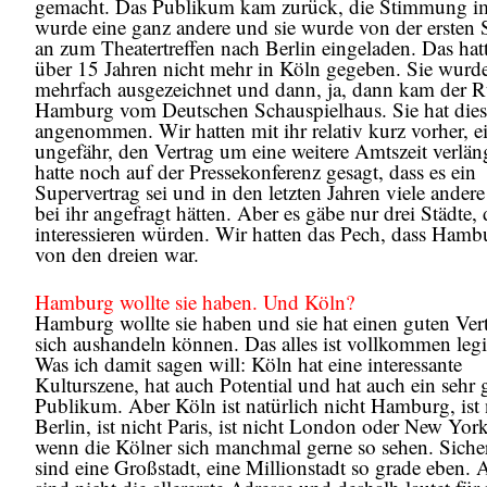
gemacht. Das Publikum kam zurück, die Stimmung i
wurde eine ganz andere und sie wurde von der ersten S
an zum Theatertreffen nach Berlin eingeladen. Das hatte
über 15 Jahren nicht mehr in Köln gegeben. Sie wurd
mehrfach ausgezeichnet und dann, ja, dann kam der R
Hamburg vom Deutschen Schauspielhaus. Sie hat die
angenommen. Wir hatten mit ihr relativ kurz vorher, e
ungefähr, den Vertrag um eine weitere Amtszeit verläng
hatte noch auf der Pressekonferenz gesagt, dass es ein
Supervertrag sei und in den letzten Jahren viele andere
bei ihr angefragt hätten. Aber es gäbe nur drei Städte, 
interessieren würden. Wir hatten das Pech, dass Hamb
von den dreien war.
Hamburg wollte sie haben. Und Köln?
Hamburg wollte sie haben und sie hat einen guten Vert
sich aushandeln können. Das alles ist vollkommen legi
Was ich damit sagen will: Köln hat eine interessante
Kulturszene, hat auch Potential und hat auch ein sehr 
Publikum. Aber Köln ist natürlich nicht Hamburg, ist 
Berlin, ist nicht Paris, ist nicht London oder New Yor
wenn die Kölner sich manchmal gerne so sehen. Sicher
sind eine Großstadt, eine Millionstadt so grade eben. 