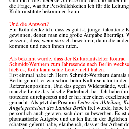
sind nicht die allererste Adresse und deshalb lautet für
die Frage, was für Persönlichkeiten ich für die Leitung
Kulturinstitute bekommen kann.
Und die Antwort?
Für Köln denke ich, dass es gut ist, junge, talentierte K
gewinnen, denen man eine große Aufgabe überträgt. 
wissend, dass, wenn sie sich bewähren, dann die ande
kommen und nach ihnen rufen.
Als bekannt wurde, dass der Kulturamtsleiter Konrad
Schmidt-Werthern zum Jahresende nach Berlin wechse
hieß es, Köln kann seine Leute nicht halten.
Erst einmal habe ich Herrn Schmidt-Werthern damals 
Berlin geholt, er war schon beim Kultursenator in der
Referentenposition. Und das gegen Widerstände, weil e
manche Leute das falsche Parteibuch hat. Ich habe ihn
trotzdem durchgesetzt und er hat hier einen exzellente
gemacht. Als jetzt die Position
Leiter der Abteilung Ku
Angelegenheiten des Landes Berlin
frei wurde, habe i
persönlich auch geraten, sich dort zu bewerben. Es ist 
phantastische Aufgabe und da ich ihn in der täglichen
schätzen gelernt habe, glaube ich, dass er der Arbeit d