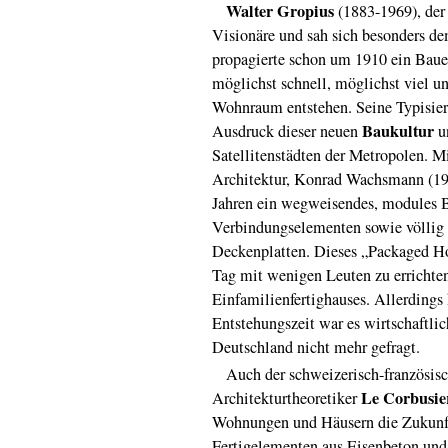
Walter Gropius
(1883-1969), der
Visionäre und sah sich besonders de
propagierte schon um 1910 ein Baue
möglichst schnell, möglichst viel u
Wohnraum entstehen. Seine Typisie
Baukultur
Ausdruck dieser neuen
u
Satellitenstädten der Metropolen. Mi
Architektur, Konrad Wachsmann (190
Jahren ein wegweisendes, modules 
Verbindungselementen sowie völlig
Deckenplatten. Dieses „Packaged Ho
Tag mit wenigen Leuten zu errichten
Einfamilienfertighauses. Allerdings 
Entstehungszeit war es wirtschaftlic
Deutschland nicht mehr gefragt.
Auch der schweizerisch-französisch
Le Corbusie
Architekturtheoretiker
Wohnungen und Häusern die Zukunft
Fertigelementen aus Eisenbeton und