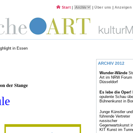
Start
|
|
Über uns
|
Anzeigen
ghlight in Essen
ARCHIV 2012
Wunder-Wände
St
Art im NRW Forum
Düsseldorf
on der Stange
Es lebe die Oper!
le
opulente Schau übe
Bühnenkunst in Bo
Junge Künstler und
führende Vertreter
russischer
Gegenwartskunst i
KIT Kunst im Tunn