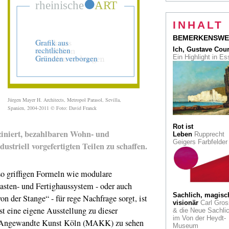
Kunst am Bau: Ein
Triptychon für Duis
INHALT
von Elisabeth
Brockmann
BEMERKENSWE
Ich, Gustave Cou
"Wenn der Vorhang
Ein Highlight in E
fällt"
Schauspielerportrai
von Margarita Broi
"Seht her, ein Ort d
Jürgen Mayer H. Architects, Metropol Parasol, Sevilla,
Künste!" Die Pallas
Spanien, 2004-2011 © Foto: David Franck
Athene auf dem
Atelierturm Belvede
Kleve
Rot ist
ziniert, bezahlbaren Wohn- und
Leben
Rupprecht
Geigers Farbfelde
Schöne Aussichten
striell vorgefertigten Teilen zu schaffen.
Paris. Gleich zwei
Ausstellungen huld
Canalettos Veduten
o griffigen Formeln wie modulare
asten- und Fertighaussystem - oder auch
"Köln zieht junge L
an, fähige Leute." 
Sachlich, magisc
n der Stange“ - für rege Nachfrage sorgt, ist
Kulturdezernent Ge
visionär
Carl Gros
Quander im Gespr
st eine eigene Ausstellung zu dieser
& die Neue Sachlic
im Von der Heydt-
r Angewandte Kunst Köln (MAKK) zu sehen
Museum
Von