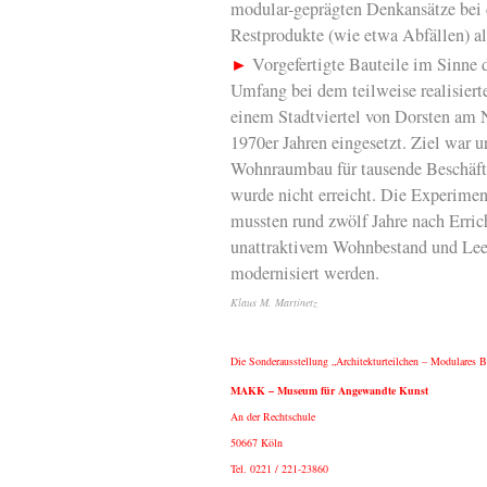
modular-geprägten Denkansätze bei 
Restprodukte (wie etwa Abfällen) a
►
Vorgefertigte Bauteile im Sinne
Umfang bei dem teilweise realisier
einem Stadtviertel von Dorsten am 
1970er Jahren eingesetzt. Ziel war u
Wohnraumbau für tausende Beschäfti
wurde nicht erreicht. Die Experime
mussten rund zwölf Jahre nach Erri
unattraktivem Wohnbestand und Leer
modernisiert werden.
Klaus M. Martinetz
Die Sonderausstellung „Architekturteilchen – Modulares Ba
MAKK – Museum für Angewandte Kunst
An der Rechtschule
50667 Köln
Tel. 0221 / 221-23860