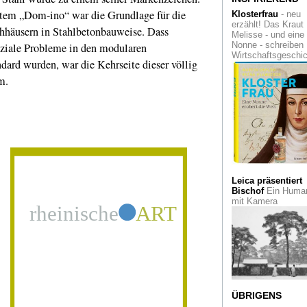
Außeninstallationen
tem „Dom-ino“ war die Grundlage für die
Klosterfrau
- neu
New York und Chic
erzählt! Das Kraut
chhäusern in Stahlbetonbauweise. Dass
Melisse - und eine
Theatermuseum
D
Nonne - schreiben
ziale Probleme in den modularen
Gedächtnis der
Wirtschaftsgeschi
Bühnenkunst in
rd wurden, war die Kehrseite dieser völlig
Düsseldorf
m.
Die Schauspieler-
Legende Gert Fröb
Filmmuseum
Düsseldorf
Der Künstler, der a
ein Diplomat war. D
Barock-Maler Peter
Leica präsentiert
Paul Rubens im Vo
Bischof
Ein Human
Heydt-Museum
mit Kamera
Null. ZERO - Vom
Anfang und vom
Werden der ZERO-
Bewegung, die
konsequent die
Erneuerung der Ku
forderte
ÜBRIGENS
Vibrierende Bilder