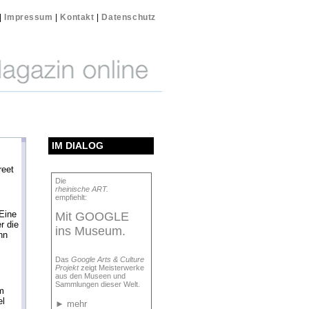
|
Impressum
|
Kontakt
|
Datenschutz
IM DIALOG
reet
Die
rheinische ART.
empfiehlt:
Eine
Mit GOOGLE
r die
ins Museum.
nn
Das
Google Arts & Culture
Projekt
zeigt Meisterwerke
aus den Museen und
Sammlungen dieser Welt.
m
el
►
mehr