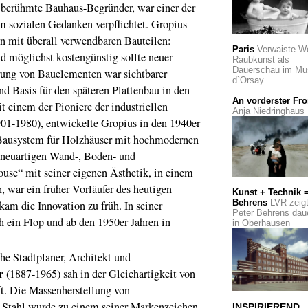
 berühmte Bauhaus-Begründer, war einer der
Der "Vater des
Symbolismus" Gus
m sozialen Gedanken verpflichtet. Gropius
Moreau und seine
Schüler
n mit überall verwendbaren Bauteilen:
Paris
Verwaiste W
nd möglichst kostengünstig sollte neuer
Raubkunst als
Sie porträtierte "Im 
Dauerschau im Mu
rung von Bauelementen war sichtbarer
der Menschen". Di
d`Orsay
Fotografin Lotte Ja
nd Basis für den späteren Plattenbau in den
An vorderster Fro
t einem der Pioniere der industriellen
Alte Meister im
Anja Niedringhaus
Vergleich: Zehn
1-1980), entwickelte Gropius in den 1940er
Portraits der Famili
Willem Craeyvange
Bausystem für Holzhäuser mit hochmodernen
SLM in Aachen
 neuartigen Wand-, Boden- und
use“ mit seiner eigenen Ästhetik, in einem
Die Attraktivität kle
Formate. "Small bu
, war ein früher Vorläufer des heutigen
Kunst + Technik 
beautiful" in der Ga
Behrens
LVR zeig
Köln-Art
kam die Innovation zu früh. In seiner
Peter Behrens dau
h ein Flop und ab den 1950er Jahren in
in Oberhausen
Lob der Torheit.
Exzentriker und
kollektiver Mythos:
e Stadtplaner, Architekt und
Narren, Künstler, He
r
(1887-1965) sah in der Gleichartigkeit von
Der Sündenfall ode
. Die Massenherstellung von
Figure in the Garde
Katharina Fritsch z
 Stahl wurde zu einem seiner Markenzeichen.
INSPIRIEREND