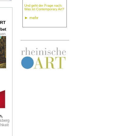
Und geht der Frage nach:
Was ist Contemporary Art?
burg
►
mehr
RT
rbet
ssen
ts
ch
er
re in
r
 in
igen
eute
Der
h,
org
sberg
äch
hkeit