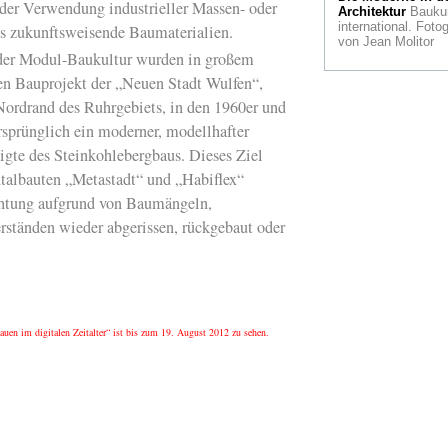
der Verwendung industrieller Massen- oder
fotografischer Disk
Architektur
Bauku
im Museum für
international. Fotog
ls zukunftsweisende Baumaterialien.
angewandte Kunst
von Jean Molitor
Makk
 der Modul-Baukultur wurden in großem
ten Bauprojekt der „Neuen Stadt Wulfen“,
Von Himmelfahrt u
Höllensturz: Die
Nordrand des Ruhrgebiets, in den 1960er und
Fotografin Claudia
rsprünglich ein moderner, modellhafter
Rogge in der Galeri
Voss
gte des Steinkohlebergbaus. Dieses Ziel
ntalbauten „Metastadt“ und „Habiflex“
Voll gepackt: Der
"Kulturrucksack N
chtung aufgrund von Baumängeln,
für Kinder und
ständen wieder abgerissen, rückgebaut oder
Jugendliche
Eine Frau sieht Rot
Birgit Kahle in der
Galerie Nostheide-
Eÿcke
uen im digitalen Zeitalter“ ist bis zum 19. August 2012 zu sehen.
Gelungenes Crosso
der Stile und Epoc
auf der Cologne Fin
& Antiques
Konterfeie in Holz.
Galerie Janzen zei