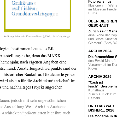
Fotorealismus
Lärmende Skulptur
Illusionen im Wetts
Eine Hommage an 
im Museum Friede
Wember in Haus Es
Burda
Zielort frommer
ÜBER DIE GRE
Sehnsüchte. Das
GESCHAUT
Rheinland und die
Pilgerreisen
Zürich zeigt Mari
eine Ikone der Pop
Wolfgang Feierbach, Kunststoffhaus fg2000, 1968 © fg design
und "erste Künstler
Was haben eine
Glamour" (Andy Wa
Drogerie, ein
logien bestimmen heute das Bild.
Energieversorger u
ARCHIV 2024
ein Maschinenbaue
 Ausstellungsreihe, denn das MAKK
gemeinsam? Sie
Die formschöne W
fördern Kultur
des Ewald Mataré.
r-Themenjahr, nach eigenen Angaben eine
Versammelt im Ku
eutschland. Ausstellungsschwerpunkte sind der
Kleve
Reisen zu den Wild
Der Weg in die
d historischer Baukultur. Die aktuelle große
ARCHIV 2025
Moderne, aufgezeig
 wird als ein für die Architekturlandschaft im
Neuss, Essen und 
"Cash ist
s und nachhaltiges Projekt angesehen.
fesch".
Beispielha
Peter Royen: Das
Kunsthaus
"Urgestein" erhält 
Zürich zurück zum
Düsseldorfer Kunst
Bargeld
Bauen, jedoch mit sehr ungewöhnlichen
der Künstler 2013
der Ausstellung West Arch im Aachener
UND DAS WAR
BISHER... 2026
Architektur - Made 
e Architekten“ präsentierten hier ihre auch
China. Ein
Die Moderne in d