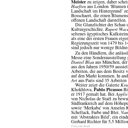
Meister
zu zeigen, daher schein
Haeften
aus London ‘Blumen in
Landschaft im Hintergrund’ zei
Bosschaert, die einen Blumens
offenen Landschaft darstellen.
Die Glanzlichter der Schau 
Kulturgeschichte.
Rupert Wace
seltenes ägyptisches Kalkstein
als eine der ersten Frauen eige
Regierungszeit von 1479 bis 14
sind jedoch nur wenige Bildnis
Zu den Händlern, die anlässli
Messe eine Sonderausstellung 
Daniel Blau
aus München, der
aus den Jahren 1950/59 ausstel
Arbeiten, die aus dem Besitz 
auf den Markt kommen. In and
Art
aus Paris sind 35 Arbeiten
Weiter zeigt die Galerie
Kru
Pablo Picassos
Khokhlova,
Bil
er 1917 gemalt hat. Bei
Applic
von Nicholas de Staël zu bewun
Südfrankreich auf dem Höhepun
sowie ‘Merkaba’ von Anselm Ki
Schellack, Farbe und Blei.
Van
mit ‘Abstraktes Bild’, ein ein
Gerhard Richter für 5,5 Milli
Franziska Bradl