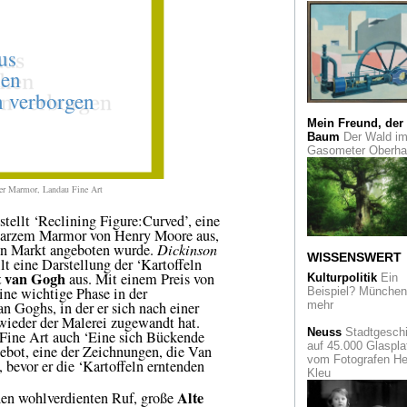
Bananenpointillism
und
Bananenstielbildern
Galerie 30works ze
Thomas Baumgärte
Stromkilometer 686
Rheinauhafen Köln.
architektonisches
Mein Freund, der
Gesamtkunstwerk
Baum
Der Wald i
Gasometer Oberh
1912 - Mission
Moderne. Die legen
er Marmor, Landau Fine Art
Sonderbundausstel
in Köln
tellt ‘Reclining Figure:Curved’, eine
hwarzem Marmor von Henry Moore aus,
So seltsam wie sei
ien Markt angeboten wurde.
Dickinson
Name war auch sei
WISSENSWERT
t eine Darstellung der ‘Kartoffeln
Erscheinung. Der
t
van Gogh
aus. Mit einem Preis von
Kulturpolitik
Ein
unterschätzte Naiv
eine wichtige Phase in der
Beispiel? München 
Adalbert Trillhaase
n Goghs, in der er sich nach einer
mehr
wieder der Malerei zugewandt hat.
Auf der ewigen Rei
Neuss
Stadtgeschi
 Fine Art auch ‘Eine sich Bückende
Russische
auf 45.000 Glaspla
ebot, eine der Zeichnungen, die Van
zeitgenössische K
vom Fotografen He
 bevor er die ‘Kartoffeln erntenden
aus Deutschland
Kleu
Alte
n wohlverdienten Ruf, große
Unorthodoxe Freihei