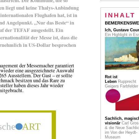
aastricht. Die Kommune, die so
ßen liegt und keine Thalys-Anbindung
Kunst am Bau: Ein
Triptychon für Duis
internationalen Flughafen hat, ist in
INHALT
von Elisabeth
nd Angelpunkt. „Nur das Beste“ in
Brockmann
BEMERKENSWE
uf der TEFAF ausgestellt. Ein
Ich, Gustave Cou
"Wenn der Vorhang
Ein Highlight in E
ernationalität der Messe ist, dass die
fällt"
Schauspielerportrai
ornehmlich in US-Dollar besprochen
von Margarita Broi
"Seht her, ein Ort d
Künste!" Die Pallas
ement der Messemacher garantiert
Athene auf dem
 wieder eine ausgezeichnete Auswahl
Atelierturm Belvede
265 Ausstellern. Der Gast – er sollte
Kleve
Rot ist
chmack besitzen und das Rare zu
Leben
Rupprecht
teller haben dieses Jahr wieder
Geigers Farbfelde
Schöne Aussichten
mitgebracht.
Paris. Gleich zwei
Ausstellungen huld
Canalettos Veduten
"Köln zieht junge L
an, fähige Leute." 
Sachlich, magisc
Kulturdezernent Ge
visionär
Carl Gros
Quander im Gespr
& die Neue Sachlic
im Von der Heydt-
Museum
Von