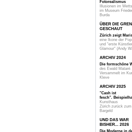
Fotorealismus
Lärmende Skulptur
Illusionen im Wetts
Eine Hommage an 
im Museum Friede
Wember in Haus Es
Burda
Zielort frommer
ÜBER DIE GRE
Sehnsüchte. Das
GESCHAUT
Rheinland und die
Pilgerreisen
Zürich zeigt Mari
eine Ikone der Pop
und "erste Künstler
Was haben eine
Glamour" (Andy Wa
Drogerie, ein
Energieversorger u
ARCHIV 2024
ein Maschinenbaue
gemeinsam? Sie
Die formschöne W
fördern Kultur
des Ewald Mataré.
Versammelt im Ku
Kleve
Reisen zu den Wild
Der Weg in die
ARCHIV 2025
Moderne, aufgezeig
Neuss, Essen und 
"Cash ist
fesch".
Beispielha
Peter Royen: Das
Kunsthaus
"Urgestein" erhält 
Zürich zurück zum
Düsseldorfer Kunst
Bargeld
der Künstler 2013
UND DAS WAR
BISHER... 2026
Architektur - Made 
China. Ein
Die Moderne in d