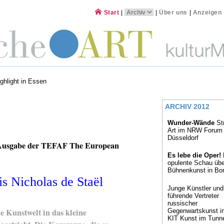
Start
|
|
Über uns
|
Anzeigen
ghlight in Essen
ARCHIV 2012
Wunder-Wände
St
Art im NRW Forum
Düsseldorf
. Ausgabe der TEFAF The European
Es lebe die Oper!
opulente Schau übe
Bühnenkunst in Bo
s Nicholas de Staël
Junge Künstler und
führende Vertreter
russischer
e Kunstwelt in das kleine
Gegenwartskunst i
KIT Kunst im Tunn