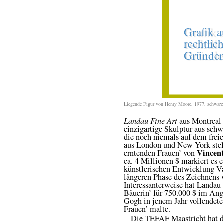
Liegende Figur von Henry Moore, 1977, schwarz
Landau Fine Art
aus Montreal s
einzigartige Skulptur aus sc
die noch niemals auf dem fre
aus London und New York stell
Vincen
erntenden Frauen’ von
ca. 4 Millionen $ markiert es 
künstlerischen Entwicklung Va
längeren Phase des Zeichnens 
Interessanterweise hat Landau
Bäuerin’ für 750.000 $ im Ang
Gogh in jenem Jahr vollendete,
Frauen’ malte.
Die TEFAF Maastricht hat de