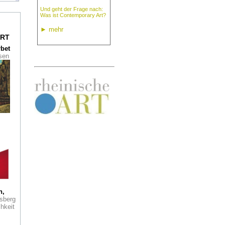
Und geht der Frage nach:
Was ist Contemporary Art?
burg
►
mehr
RT
rbet
ssen
ts
ch
er
re in
r
 in
igen
eute
Der
h,
org
sberg
äch
hkeit