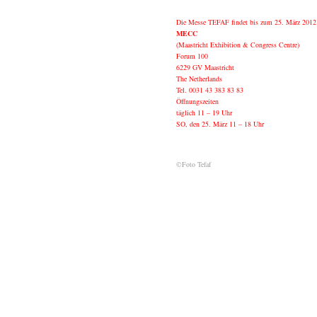
Die Messe TEFAF findet bis zum 25. März 2012 
MECC
(Maastricht Exhibition & Congress Centre)
Forum 100
6229 GV Maastricht
The Netherlands
Tel. 0031 43 383 83 83
Öffnungszeiten
täglich 11 – 19 Uhr
SO, den 25. März 11 – 18 Uhr
©Foto Tefaf