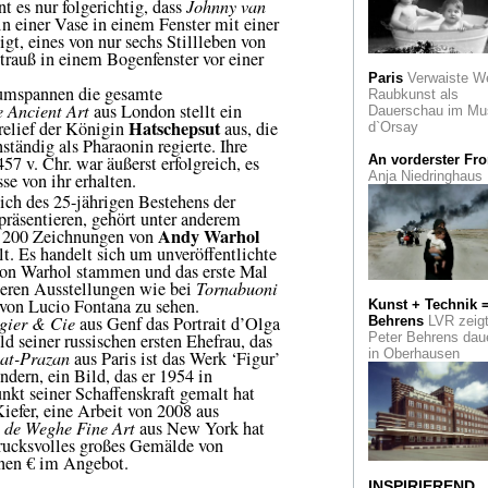
t es nur folgerichtig, dass
Johnny van
Der "Vater des
 einer Vase in einem Fenster mit einer
Symbolismus" Gus
gt, eines von nur sechs Stillleben von
Moreau und seine
trauß in einem Bogenfenster vor einer
Schüler
Paris
Verwaiste W
umspannen die gesamte
Raubkunst als
Sie porträtierte "Im 
 Ancient Art
aus London stellt ein
Dauerschau im Mu
der Menschen". Di
Hatschepsut
relief der Königin
aus, die
d`Orsay
Fotografin Lotte Ja
nständig als Pharaonin regierte. Ihre
57 v. Chr. war äußerst erfolgreich, es
An vorderster Fro
Alte Meister im
Anja Niedringhaus
se von ihr erhalten.
Vergleich: Zehn
ch des 25-jährigen Bestehens der
Portraits der Famili
präsentieren, gehört unter anderem
Willem Craeyvange
Andy Warhol
 200 Zeichnungen von
SLM in Aachen
lt. Es handelt sich um unveröffentlichte
von Warhol stammen und das erste Mal
Die Attraktivität kle
eren Ausstellungen wie bei
Tornabuoni
Formate. "Small bu
 von Lucio Fontana zu sehen.
Kunst + Technik 
beautiful" in der Ga
gier & Cie
aus Genf das Portrait d’Olga
Behrens
LVR zeig
Köln-Art
d seiner russischen ersten Ehefrau, das
Peter Behrens dau
in Oberhausen
at-Prazan
aus Paris ist das Werk ‘Figur’
Lob der Torheit.
dern, ein Bild, das er 1954 in
Exzentriker und
kt seiner Schaffenskraft gemalt hat
kollektiver Mythos:
efer, eine Arbeit von 2008 aus
Narren, Künstler, He
 de Weghe Fine Art
aus New York hat
drucksvolles großes Gemälde von
Der Sündenfall ode
onen € im Angebot.
Figure in the Garde
Katharina Fritsch z
INSPIRIEREND