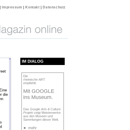
|
Impressum
|
Kontakt
|
Datenschutz
IM DIALOG
reet
Die
rheinische ART.
empfiehlt:
Eine
Mit GOOGLE
r die
ins Museum.
nn
Das
Google Arts & Culture
Projekt
zeigt Meisterwerke
aus den Museen und
Sammlungen dieser Welt.
m
el
►
mehr