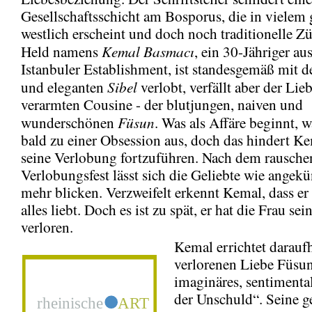
Gesellschaftsschicht am Bosporus, die in vielem
westlich erscheint und doch noch traditionelle Zü
Kemal
Basmacı
Held namens
, ein 30-Jähriger a
Istanbuler Establishment, ist standesgemäß mit 
Sibel
und eleganten
verlobt, verfällt aber der Lie
verarmten Cousine - der blutjungen, naiven und
Füsun
wunderschönen
. Was als Affäre beginnt, w
bald zu einer Obsession aus, doch das hindert Ke
seine Verlobung fortzuführen. Nach dem rausch
Verlobungsfest lässt sich die Geliebte wie angekü
mehr blicken. Verzweifelt erkennt Kemal, dass e
alles liebt. Doch es ist zu spät, er hat die Frau se
verloren.
Kemal errichtet daraufh
verlorenen Liebe Füsun
imaginäres, sentiment
der Unschuld“. Seine g