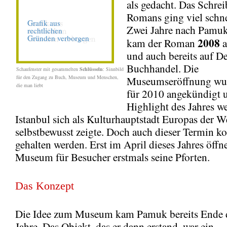
als gedacht. Das Schrei
Romans ging viel schne
Zwei Jahre nach Pamuk
2008
kam der Roman
a
und auch bereits auf D
Buchhandel. Die
Schaufenster mit gesammelten
Schlüsseln
: Sinnbild
für den Zugang zu Buch, Museum und Menschen,
Museumseröffnung wur
die man liebt
für 2010 angekündigt u
Highlight des Jahres w
Istanbul sich als Kulturhauptstadt Europas der W
selbstbewusst zeigte. Doch auch dieser Termin ko
gehalten werden. Erst im April dieses Jahres öffn
Museum für Besucher erstmals seine Pforten.
Das Konzept
Die Idee zum Museum kam Pamuk bereits Ende 
Jahre. Das Objekt, das er dann erstand, war ein