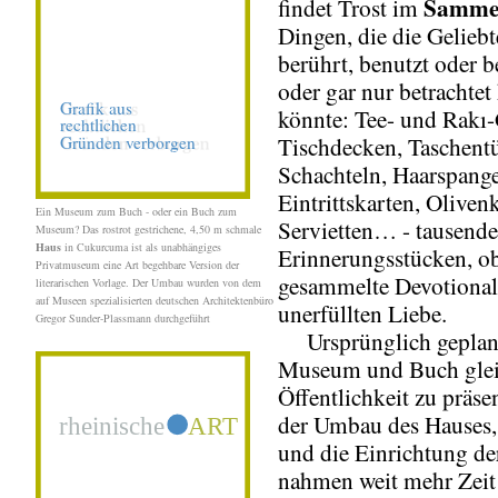
Samme
findet Trost im
Dingen, die die Geliebt
berührt, benutzt oder be
oder gar nur betrachtet
könnte: Tee- und Rakı-
Tischdecken, Taschentü
Schachteln, Haarspang
Eintrittskarten, Oliven
Ein Museum zum Buch - oder ein Buch zum
Servietten… - tausend
Museum? Das rostrot gestrichene, 4,50 m schmale
Haus
in Cukurcuma ist als unabhängiges
Erinnerungsstücken, ob
Privatmuseum eine Art begehbare Version der
gesammelte Devotional
literarischen Vorlage.
Der Umbau wurden von dem
auf Museen spezialisierten deutschen Architektenbüro
unerfüllten Liebe.
Gregor Sunder-Plassmann durchgeführt
Ursprünglich geplant
Museum und Buch gleic
Öffentlichkeit zu präse
der Umbau des Hauses,
und die Einrichtung 
nahmen weit mehr Zeit