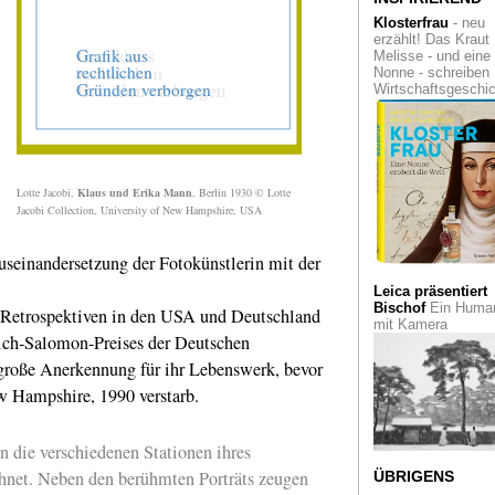
Gedächtnis der
Klosterfrau
- neu
Bühnenkunst in
erzählt! Das Kraut
Düsseldorf
Melisse - und eine
Nonne - schreiben
Die Schauspieler-
Wirtschaftsgeschi
Legende Gert Fröb
Filmmuseum
Düsseldorf
Der Künstler, der a
ein Diplomat war. D
Lotte Jacobi,
Klaus und Erika Mann
, Berlin 1930 © Lotte
Barock-Maler Peter
Jacobi Collection, University of New Hampshire, USA
Paul Rubens im Vo
Heydt-Museum
useinandersetzung der Fotokünstlerin mit der
Null. ZERO - Vom
Leica präsentiert
Anfang und vom
Bischof
Ein Human
Werden der ZERO-
Retrospektiven in den USA und Deutschland
mit Kamera
Bewegung, die
rich-Salomon-Preises der Deutschen
konsequent die
Erneuerung der Ku
 große Anerkennung für ihr Lebenswerk, bevor
forderte
w Hampshire, 1990 verstarb.
Vibrierende Bilder
Lärmende Skulptur
Eine Hommage an 
n die verschiedenen Stationen ihres
Wember in Haus Es
chnet. Neben den berühmten Porträts zeugen
ÜBRIGENS