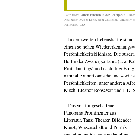
Lotte Jacobi,
Albert Einstein in der Lederjacke
- Prince
New Jersey 1938 © Lotte Jacobi Collection, University 
Hampshire, USA
In der zweiten Lebenshälfte stand 
einem so hohen Wiedererkennungswe
Persönlichkeitsbildnisse. Die ausdr
Berlin der Zwanziger Jahre (u. a. K
Emil Jannings) und nach ihrer Emigr
namhafte amerikanische und – wie si
Persönlichkeiten, unter anderen Al
Kisch, Eleanor Roosevelt und J. D. S
Das von ihr geschaffene
Panorama Prominenter aus
Literatur, Tanz, Theater, Bildender
Kunst, Wissenschaft und Politik
spannt einen Bogen von der alten