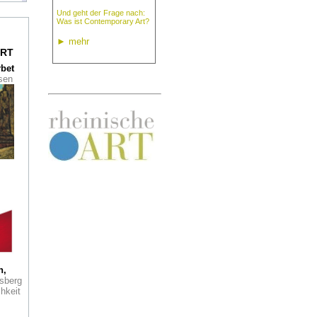
Und geht der Frage nach:
Was ist Contemporary Art?
burg
►
mehr
RT
rbet
ssen
ts
ch
er
re in
r
 in
igen
eute
Der
h,
org
sberg
äch
hkeit