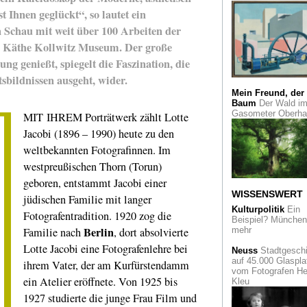
Bananenpointillism
t Ihnen geglückt“, so lautet ein
und
Bananenstielbildern
Schau mit weit über 100 Arbeiten der
Galerie 30works ze
er Käthe Kollwitz Museum. Der große
Thomas Baumgärte
ng genießt, spiegelt die Faszination, die
Stromkilometer 686
sbildnissen ausgeht, wider.
Rheinauhafen Köln.
architektonisches
Mein Freund, der
Gesamtkunstwerk
Baum
Der Wald i
Gasometer Oberh
MIT IHREM Porträtwerk zählt Lotte
1912 - Mission
Jacobi (1896 – 1990) heute zu den
Moderne. Die legen
Sonderbundausstel
weltbekannten Fotografinnen. Im
in Köln
westpreußischen Thorn (Torun)
geboren, entstammt Jacobi einer
So seltsam wie sei
Name war auch sei
WISSENSWERT
jüdischen Familie mit langer
Erscheinung. Der
Kulturpolitik
Ein
unterschätzte Naiv
Fotografentradition. 1920 zog die
Beispiel? München 
Adalbert Trillhaase
Berlin
Familie nach
, dort absolvierte
mehr
Lotte Jacobi eine Fotografenlehre bei
Auf der ewigen Rei
Neuss
Stadtgeschi
Russische
auf 45.000 Glaspla
ihrem Vater, der am Kurfürstendamm
zeitgenössische K
vom Fotografen He
aus Deutschland
ein Atelier eröffnete. Von 1925 bis
Kleu
1927 studierte die junge Frau Film und
Unorthodoxe Freihei