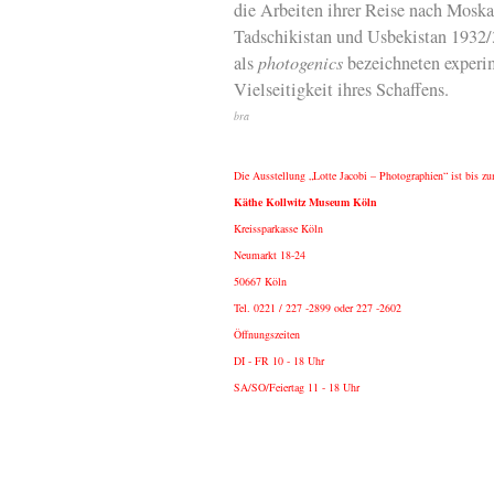
die Arbeiten ihrer Reise nach Moska
Tadschikistan und Usbekistan 1932/
als
photogenics
bezeichneten experim
Vielseitigkeit ihres Schaffens.
bra
Die Ausstellung „Lotte Jacobi – Photographien“ ist bis z
Käthe Kollwitz Museum Köln
Kreissparkasse Köln
Neumarkt 18-24
50667 Köln
Tel. 0221 / 227 -2899 oder 227 -2602
Öffnungszeiten
DI - FR 10 - 18 Uhr
SA/SO/Feiertag 11 - 18 Uhr