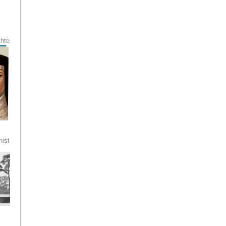
chte
e im
uch
er
n der
ist
nst
en:
Paul
ters