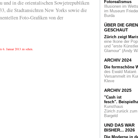
u und in die orientalischen Sowjetrepubliken
Fotorealismus
Zielort frommer
Illusionen im Wetts
Sehnsüchte. Das
33, die Stadtansichten New Yorks sowie die
im Museum Friede
Rheinland und die
Burda
Pilgerreisen
entellen Foto-Grafiken von der
ÜBER DIE GRE
Was haben eine
GESCHAUT
Drogerie, ein
Energieversorger u
Zürich zeigt Mari
ein Maschinenbaue
eine Ikone der Pop
gemeinsam? Sie
und "erste Künstler
um 6. Januar 2013 zu sehen.
fördern Kultur
Glamour" (Andy Wa
ARCHIV 2024
Reisen zu den Wild
Der Weg in die
Die formschöne W
Moderne, aufgezeig
des Ewald Mataré.
Neuss, Essen und 
Versammelt im Ku
Kleve
Peter Royen: Das
ARCHIV 2025
"Urgestein" erhält 
Düsseldorfer Kunst
"Cash ist
der Künstler 2013
fesch".
Beispielha
Kunsthaus
Architektur - Made 
Zürich zurück zum
China. Ein
Bargeld
fotografischer Disk
im Museum für
UND DAS WAR
angewandte Kunst
BISHER... 2026
Makk
Die Moderne in d