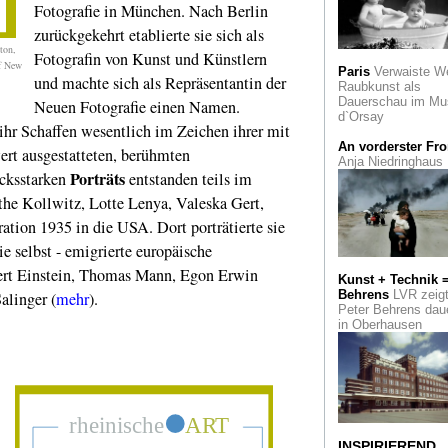
Fotografie in München. Nach Berlin
Der "Vater des
Symbolismus" Gus
zurückgekehrt etablierte sie sich als
Moreau und seine
ton,
Schüler
Fotografin von Kunst und Künstlern
of New
Paris
Verwaiste W
und machte sich als Repräsentantin der
Raubkunst als
Alte Meister im
Dauerschau im Mu
Neuen Fotografie einen Namen.
Vergleich: Zehn
d`Orsay
Portraits der Famili
ihr Schaffen wesentlich im Zeichen ihrer mit
Willem Craeyvange
An vorderster Fro
SLM in Aachen
rt ausgestatteten, berühmten
Anja Niedringhaus
Porträts
ucksstarken
entstanden teils im
Die Attraktivität kle
Formate. "Small bu
äthe Kollwitz, Lotte Lenya, Valeska Gert,
beautiful" in der Ga
ation 1935 in die USA. Dort porträtierte sie
Köln-Art
e selbst - emigrierte europäische
Lob der Torheit.
bert Einstein, Thomas Mann, Egon Erwin
Kunst + Technik 
Exzentriker und
Behrens
LVR zeig
kollektiver Mythos:
alinger (
mehr
).
Peter Behrens dau
Narren, Künstler, He
in Oberhausen
Der Sündenfall ode
Figure in the Garde
Katharina Fritsch z
Außeninstallationen
New York und Chic
Theatermuseum
D
INSPIRIEREND