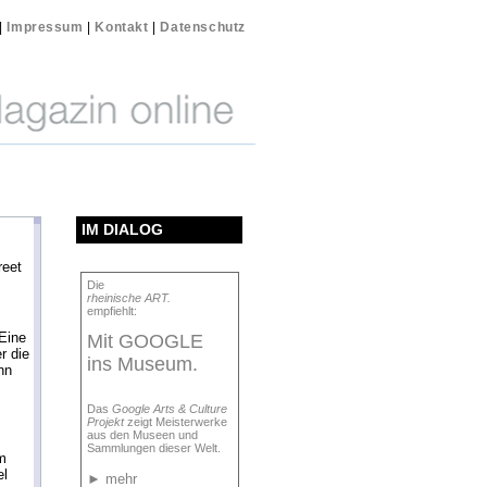
|
Impressum
|
Kontakt
|
Datenschutz
IM DIALOG
reet
Die
rheinische ART.
empfiehlt:
Eine
Mit GOOGLE
r die
ins Museum.
nn
Das
Google Arts & Culture
Projekt
zeigt Meisterwerke
aus den Museen und
Sammlungen dieser Welt.
m
el
►
mehr