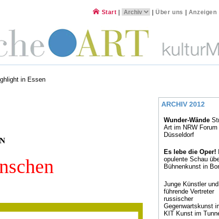
Start
|
|
Über uns
|
Anzeigen
ghlight in Essen
ARCHIV 2012
Wunder-Wände
St
Art im NRW Forum
Düsseldorf
EN
Es lebe die Oper!
enschen
opulente Schau übe
Bühnenkunst in Bo
Junge Künstler und
führende Vertreter
russischer
Gegenwartskunst i
KIT Kunst im Tunn