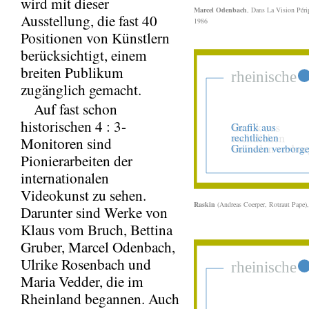
wird mit dieser
Marcel Odenbach
, Dans La Vision Pér
Ausstellung, die fast 40
1986
Positionen von Künstlern
berücksichtigt, einem
breiten Publikum
zugänglich gemacht.
Auf fast schon
historischen 4 : 3-
Monitoren sind
Pionierarbeiten der
internationalen
Videokunst zu sehen.
Raskin
(Andreas Coerper, Rotraut Pape)
Darunter sind Werke von
Klaus vom Bruch, Bettina
Gruber, Marcel Odenbach,
Ulrike Rosenbach und
Maria Vedder, die im
Rheinland begannen. Auch