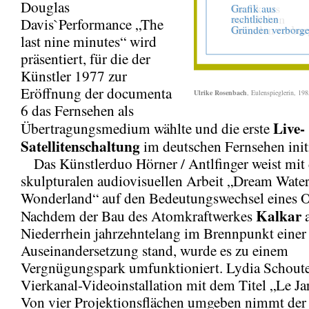
Douglas
Davis`Performance „The
last nine minutes“ wird
präsentiert, für die der
Künstler 1977 zur
Eröffnung der documenta
Ulrike Rosenbach
, Eulenspieglerin, 198
6 das Fernsehen als
Live-
Übertragungsmedium wählte und die erste
Satellitenschaltung
im deutschen Fernsehen initi
Das Künstlerduo Hörner / Antlfinger weist mit 
skulpturalen audiovisuellen Arbeit „Dream Wate
Wonderland“ auf den Bedeutungswechsel eines O
Kalkar
Nachdem der Bau des Atomkraftwerkes
Niederrhein jahrzehntelang im Brennpunkt einer 
Auseinandersetzung stand, wurde es zu einem
Vergnügungspark umfunktioniert. Lydia Schoute
Vierkanal-Videoinstallation mit dem Titel „Le Jar
Von vier Projektionsflächen umgeben nimmt der 