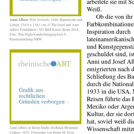
arbeitete sie mit 
Weiß.
Ob die von ihr 
Anni Albers
With Verticals
, 1946, Baumwolle und
Farbkombinatione
Leinen, 154,9 x 118,1 cm, © The Josef and Anni
Albers Foundation / VG Bild-Kunst, Bonn 2018,
Inspiration durch
Foto: Tim Nighswander/Imaging4Art ©
lateinamerikanisch
Kunstsammlung NRW
und Kunstgegenst
geschuldet sind, i
Anni und Josef Al
emigrierten nach 
Schließung des B
durch die National
1933 in die USA.
Reisen führte das 
Mexiko oder Argen
Kultur, der sie do
hat, soviel weiß di
Wissenschaft mitzu
Anni Albers in ihrem Studio im Black Mountain
College, 1937, Fotografie von Helen M. Post,