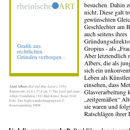
besuchen. Dahin zo
nicht. Diese galt tr
gewünschten Gleic
Geschlechter am B
auch seitens ihres
Gründungsdirektor
Gropius - als „Fra
Aber letztendlich 
Albers, die als jun
sich ein unkonvent
Leben als Künstler
einsehen, dass Met
Anni Albers
Red and Blue Layers
, 1954,
Glasverarbeitung 
Baumwolle, 61,6 x 37,8 cm, © The Josef and Anni
Albers Foundation / VG Bild-Kunst, Bonn 2018,
„zeitgemäßen“ Alt
Foto: Tim Nighswander/Imaging4Art ©
sie waren und folg
Kunstsammlung NRW
Ratschlägen ihrer 