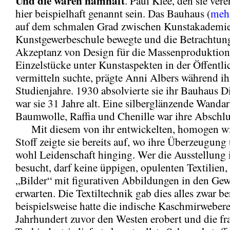
Und die waren namhaft
. Paul Klee, den sie ver
hier beispielhaft genannt sein. Das Bauhaus (
meh
auf dem schmalen Grad zwischen Kunstakademi
Kunstgewerbeschule bewegte und die Betrachtun
Akzeptanz von Design für die Massenproduktion
Einzelstücke unter Kunstaspekten in der Öffentli
vermitteln suchte, prägte Anni Albers während ih
Studienjahre. 1930 absolvierte sie ihr Bauhaus 
war sie 31 Jahre alt. Eine silberglänzende Wandar
Baumwolle, Raffia und Chenille war ihre Abschlu
Mit diesem von ihr entwickelten, homogen w
Stoff zeigte sie bereits auf, wo ihre Überzeugung
wohl Leidenschaft hinging. Wer die Ausstellung
besucht, darf keine üppigen, opulenten Textilien,
„Bilder“ mit figurativen Abbildungen in den Ge
erwarten. Die Textiltechnik gab dies alles zwar ber
beispielsweise hatte die indische Kaschmirwebere
Jahrhundert zuvor den Westen erobert und die fr