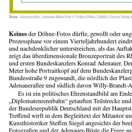
Bonn
Adenauerallee
, Adenauer-Büste Foto © Volker Döhne, LIMES, Greven Verlag 
Keines
der Döhne-Fotos dürfte, gewollt oder unge
Prozessphase vor einem Vierteljahrhundert eindr
und nachdenklicher unterstreichen, als das Auftak
zeigt das überdimensionale Bronzeportrait des R
und ersten Bundeskanzlers Konrad Adenauer. De
Meter hohe Portraitkopf auf dem Bundeskanzlerpl
Bundesstraße 9 zugewandt, die nördlich der Plast
Adenauerallee und südlich davon Willy-Brandt-Al
Es ist ein politisches Ehrenstandbild am Ende 
„Diplomatenrennbahn“ getauften Teilstrecke und
der Bundesrepublik Deutschland mit der Hauptst
Treffend wirft in dem Begleittext der Mitautor u
Kunsthistoriker Steffen Siegel angesichts der be
Fotografien und der Adenauer-Büste die Frage auf