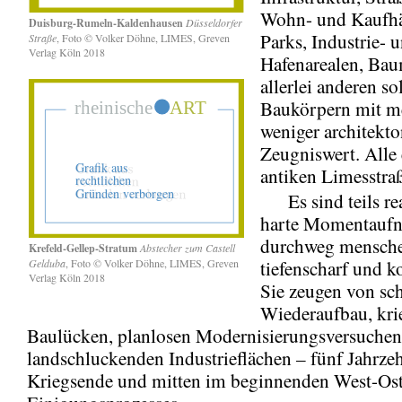
Wohn- und Kaufhä
Duisburg-Rumeln-Kaldenhausen
Düsseldorfer
Parks, Industrie- 
Straße
, Foto © Volker Döhne, LIMES, Greven
Verlag Köln 2018
Hafenarealen, Ba
allerlei anderen so
Baukörpern mit m
weniger architekt
Zeugniswert. Alle 
antiken Limesstraß
Es sind teils rea
harte Momentaufn
durchweg mensche
Krefeld-Gellep-Stratum
Abstecher zum Castell
Gelduba
, Foto © Volker Döhne, LIMES, Greven
tiefenscharf und ko
Verlag Köln 2018
Sie zeugen von sc
Wiederaufbau, kri
Baulücken, planlosen Modernisierungsversuche
landschluckenden Industrieflächen – fünf Jahrze
Kriegsende und mitten im beginnenden West-Ost