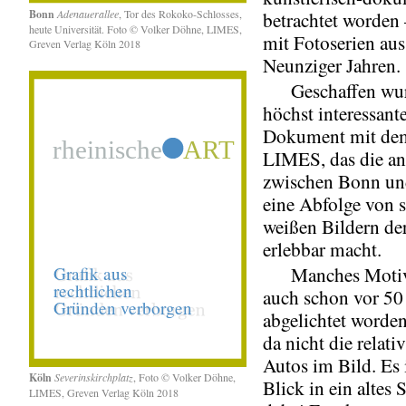
Bonn
Adenauerallee
, Tor des Rokoko-Schlosses,
betrachtet worden
heute Universität. Foto © Volker Döhne, LIMES,
mit Fotoserien aus
Greven Verlag Köln 2018
Neunziger Jahren.
Geschaffen wurd
höchst interessante
Dokument mit dem
LIMES, das die an
zwischen Bonn un
eine Abfolge von 
weißen Bildern de
erlebbar macht.
Manches Motiv
auch schon vor 50
abgelichtet worden
da nicht die relat
Autos im Bild. Es 
Köln
Severinskirchplatz
, Foto © Volker Döhne,
Blick in ein altes 
LIMES, Greven Verlag Köln 2018