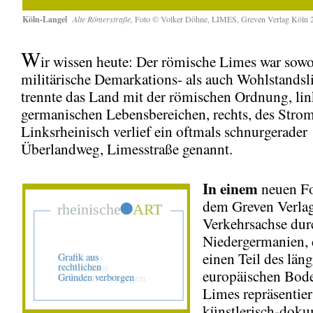
Köln-Langel
Alte Römerstraße
, Foto © Volker Döhne, LIMES, Greven Verlag Köln 
W
ir wissen heute: Der römische Limes war sow
militärische Demarkations- als auch Wohlstandsli
trennte das Land mit der römischen Ordnung, lin
germanischen Lebensbereichen, rechts, des Strom
Linksrheinisch verlief ein oftmals schnurgerader
Überlandweg, Limesstraße genannt.
In einem
neuen Fo
dem Greven Verlag 
Verkehrsachse dur
Niedergermanien, 
einen Teil des län
europäischen Bod
Limes repräsentier
künstlerisch-doku