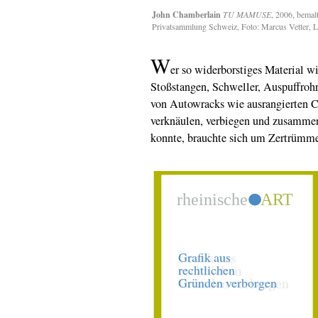
John Chamberlain
TU MAMUSE
, 2006, bemal
Privatsammlung Schweiz, Foto: Marcus Vetter
W
er so widerborstiges Material 
Stoßstangen, Schweller, Auspuffroh
von Autowracks wie ausrangierten Ca
verknäulen, verbiegen und zusamme
konnte, brauchte sich um Zertrümme