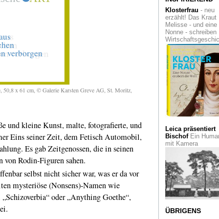
Klosterfrau
- neu
Robert Delaunays
erzählt! Das Kraut
Hommage an Paris 
Melisse - und eine
einer Schau in Züri
Nonne - schreiben
Wirtschaftsgeschi
Kölns U-Bahn-
Stationen
Das Buc
"Linienführung" zei
Kunst und Architek
unter der Erde
e, 50,8 x 61 cm, © Galerie Karsten Greve AG, St. Moritz,
Meine Bilder sind
Notizen
Der Fotogr
Marc Riboud in Aa
ße und kleine Kunst, malte, fotografierte, und
Zeichensprache
Z
Leica präsentiert
Geburtstag: "Die G
r Eins seiner Zeit, dem Fetisch Automobil,
Bischof
Ein Human
in der Ludwiggaleri
mit Kamera
Oberhausen
ahlung. Es gab Zeitgenossen, die in seinen
en von Rodin-Figuren sahen.
Watch Out!
Junge
Medienkunst im KIT
enbar selbst nicht sicher war, was er da vor
Kunst im Tunnel
beiten mysteriöse (Nonsens)-Namen wie
“, „Schizoverbia“ oder „Anything Goethe“,
Hüttenstrasse 104
ZERO foundation i
ei.
Düsseldorf lädt ein
ÜBRIGENS
Open Days