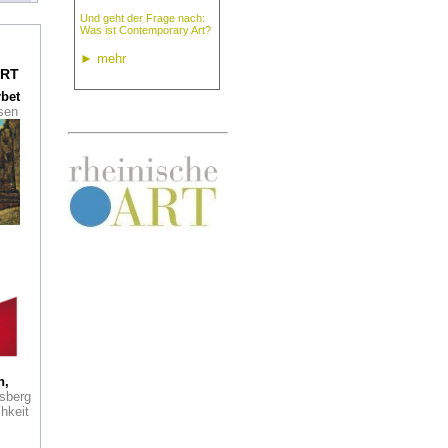
Und geht der Frage nach:
s"
Was ist Contemporary Art?
im
►
mehr
RT
rbet
ssen
genz
is
he
ng
sen
r
ens
unst
h,
r
sberg
hkeit