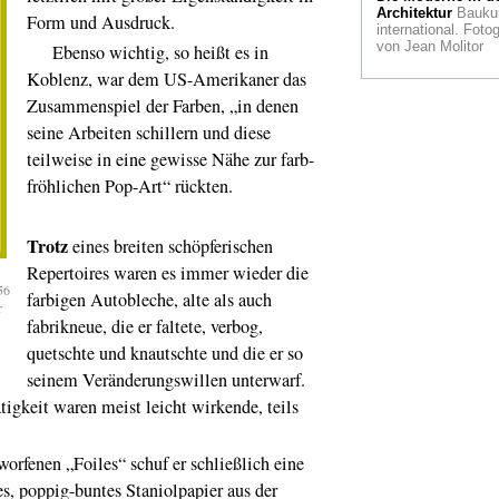
Bahnhof Rolandsec
Architektur
Bauku
Form und Ausdruck.
Monet, Meiji und
international. Fotog
Mangas
von Jean Molitor
Ebenso wichtig, so heißt es in
Koblenz, war dem US-Amerikaner das
Rissa,
bürgerlich K
Götz, zum 80.
Zusammenspiel der Farben, „in denen
Geburtstag
seine Arbeiten schillern und diese
Fotografie
Ursula
teilweise in eine gewisse Nähe zur farb-
Schulz-Dornburg ze
fröhlichen Pop-Art“ rückten.
"Vorhänge am
Markusplatz" und
"Palace Pier"
Trotz
eines breiten schöpferischen
Asmara
Die kolonia
Repertoires waren es immer wieder die
Musterstadt ist ein
Architekturjuwel a
56
farbigen Autobleche, alte als auch
Horn von Afrika
r
fabrikneue, die er faltete, verbog,
Balthus
Umstritten
quetschte und knautschte und die er so
und Unstrittiges: D
seinem Veränderungswillen unterwarf.
Dandy der Moderne
Basel
igkeit waren meist leicht wirkende, teils
Der Europäische
Gartenpreis
und de
fenen „Foiles“ schuf er schließlich eine
Innere Grüngürtel i
Köln
es, poppig-buntes Staniolpapier aus der