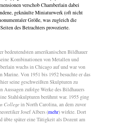
imensionen verschob Chamberlain dabei
Von Goch nach G
ndene, geknäulte Miniaturwerk (oft nicht
Die Foto-Avantgardi
Aenne Biermann
n monumentaler Größe, was zugleich die
eiten des Betrachters provozierte.
Blinky Palermo
Hommage zum 75.
Geburtstag: Ein Bl
Palermo-Raum im
Kunstmuseum Bon
der bedeutendsten amerikanischen Bildhauer
Atelier des Lumiè
 seine Kombinationen von Metallen und
Kunstanimation in 
berlain wuchs in Chicago auf und war von
und XXL in Paris
n Marine. Von 1951 bis 1952 besuchte er das
Josef Albers
hier seine geschweißten Skulpturen zu
Unverwechselbar:
Quadrate und Farbe
enen Aussagen zufolge Werke des Bildhauers
der Villa Hügel
eine Stahlskulpturen berühmt war. 1955 ging
Ankauf
Das "Bildni
n College
in North Carolina, an dem zuvor
Kunsthändlerin Jo
eoretiker Josef Albers (
mehr
) wirkte. Dort
Ey" von Otto Dix g
nun der
d übte später eine Tätigkeit als Dozent am
Kunstsammlung N
Kunstverein Krefe
Florale Transformat