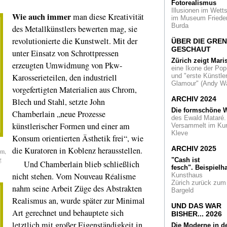
Fotorealismus
Illusionen im Wetts
Wie auch
immer
man diese Kreativität
Kulturförderung
D
im Museum Friede
Landesregierung 
Burda
des Metallkünstlers bewerten mag, sie
hält ihr Verspreche
revolutionierte die Kunstwelt. Mit der
investiert in Kunst
ÜBER DIE GRE
Kultur
GESCHAUT
unter Einsatz von Schrottpressen
Zürich zeigt Mari
erzeugten Umwidmung von Pkw-
Inside Magritte
eine Ikone der Pop
Multimedial: Ein Se
Karosserieteilen, den industriell
und "erste Künstler
mit Magritte in Mai
Glamour" (Andy Wa
vorgefertigten Materialien aus Chrom,
Realismo magico
ARCHIV 2024
Blech und Stahl, setzte John
Italienischer Zeitge
Die formschöne W
Chamberlain „neue Prozesse
der Zwanziger im
des Ewald Mataré.
Folkwang Museu
künstlerischer Formen und einer am
Versammelt im Ku
Kleve
Konsum orientierten Ästhetik frei“, wie
Klein und groß
zugleich
Ulrich
ARCHIV 2025
die Kuratoren in Koblenz herausstellen.
cm,
Rückriem zum 80s
g
"Cash ist
Und Chamberlain blieb schließlich
fesch".
Beispielha
Zarte Umhüllung
nicht stehen. Vom Nouveau Réalisme
Kunsthaus
Apfelsine im
Zürich zurück zum
nahm seine Arbeit Züge des Abstrakten
Festkleid. Seltene
Bargeld
Druckgrafik im Feld
Realismus an, wurde später zur Minimal
Haus
UND DAS WAR
Art gerechnet und behauptete sich
BISHER... 2026
Japanfieber
im
letztlich mit großer Eigenständigkeit in
Die Moderne in d