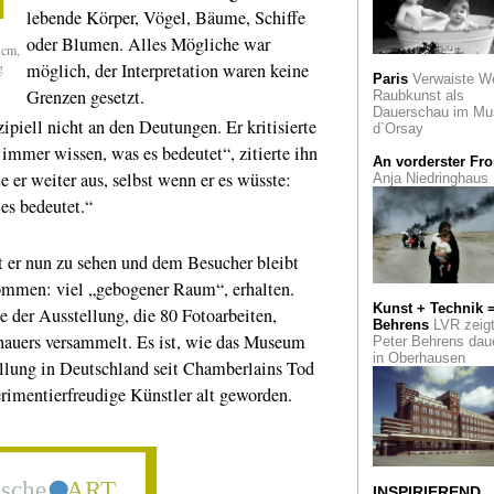
Lost in transactio
lebende Körper, Vögel, Bäume, Schiffe
ist der Salvator Mu
oder Blumen. Alles Mögliche war
 cm,
Köln/Rio
Abbrand 
g
möglich, der Interpretation waren keine
Paris
Verwaiste W
Nationalmuseums: 
Grenzen gesetzt.
Raubkunst als
unterstützt Rio de
Dauerschau im Mu
Janeiro
iell nicht an den Deutungen. Er kritisierte
d`Orsay
immer wissen, was es bedeutet“, zitierte ihn
Art Düsseldorf
Die
An vorderster Fro
Kunstmesse in den
 er weiter aus, selbst wenn er es wüsste:
Anja Niedringhaus
Böhler Werken
 es bedeutet.“
Plattencover
von 
Warhol und die Pop
t er nun zu sehen und dem Besucher bleibt
Sängerin Nico aus 
Das Amerikanische
nommen: viel „gebogener Raum“, erhalten.
das Rheinische im
Kunst + Technik 
MAKK Köln
 der Ausstellung, die 80 Fotoarbeiten,
Behrens
LVR zeig
hauers versammelt. Es ist, wie das Museum
Peter Behrens dau
Abschied mit Pau
in Oberhausen
Gerhard Finckhs le
ellung in Deutschland seit Chamberlains Tod
Schau im Von der
erimentierfreudige Künstler alt geworden.
Heydt-Museum
Farbenfroh
und
ausdrucksvoll: Gabr
Münter im Museum
Ludwig in Köln
INSPIRIEREND