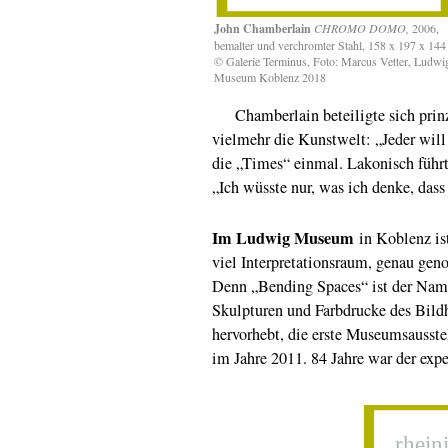
John Chamberlain
CHROMO DOMO,
2006,
bemalter und verchromter Stahl, 158 x 197 x 144
© Galerie Terminus, Foto: Marcus Vetter, Ludwi
Museum Koblenz 2018
Chamberlain beteiligte sich prinzip
vielmehr die Kunstwelt: „Jeder will 
die „Times“ einmal. Lakonisch führte
„Ich wüsste nur, was ich denke, dass
Im Ludwig Museum
in Koblenz is
viel Interpretationsraum, genau ge
Denn „Bending Spaces“ ist der Name
Skulpturen und Farbdrucke des Bild
hervorhebt, die erste Museumsausst
im Jahre 2011. 84 Jahre war der exp