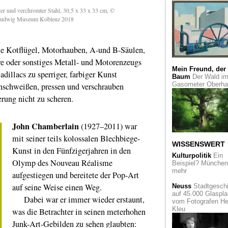
Limes
ter und verchromter Stahl, 30,5 x 33 x 33 cm, ©
Zeitgenössisches a
, Ludwig Museum Koblenz 2018
antikem Weg zwis
Bonn und Xanten
Neue Direktion
im
wie Kotflügel, Motorhauben, A-und B-Säulen,
Rautenstrauch-Jost
re oder sonstiges Metall- und Motorenzeugs
Museum: Nanette
Snoep folgt auf Kl
Mein Freund, der
dillacs zu sperriger, farbiger Kunst
Schneider
Baum
Der Wald i
Gasometer Oberh
nschweißen, pressen und verschrauben
Freie Szene
Die
rung nicht zu scheren.
Künstlergruppe
Projekt27 im Kuns
Neuss
John Chamberlain
(1927–2011) war
Humboldt-Jahr
Da
mit seiner teils kolossalen Blechbiege-
Museum Ludwig
WISSENSWERT
Kunst in den Fünfzigerjahren in den
erinnert an den
Kulturpolitik
Ein
Forscher und seine
Olymp des Nouveau Réalisme
Beispiel? München 
Rolle für die Fotogr
mehr
aufgestiegen und bereitete der Pop-Art
Rheinlandtaler
Die
auf seine Weise einen Weg.
Neuss
Stadtgeschi
Auszeichnung des
auf 45.000 Glaspla
Dabei war er immer wieder erstaunt,
geht an die Tatort-
vom Fotografen He
Kommissare Dietm
Kleu
was die Betrachter in seinen meterhohen
Bär und Klaus Behr
Junk-Art-Gebilden zu sehen glaubten: