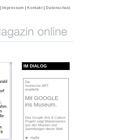
|
Impressum
|
Kontakt
|
Datenschutz
IM DIALOG
rald
Die
rheinische ART.
empfiehlt:
orf
Mit GOOGLE
,
ins Museum.
uhm.
in
le
Das
Google Arts & Culture
Projekt
zeigt Meisterwerke
aus den Museen und
n
Sammlungen dieser Welt.
ck
►
mehr