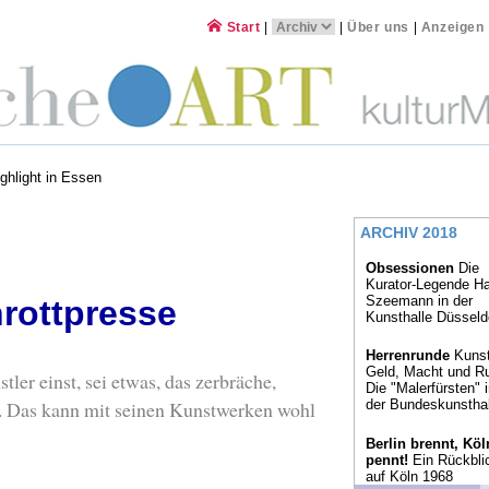
Start
|
|
Über uns
|
Anzeigen
ghlight in Essen
ARCHIV 2018
Obsessionen
Die
Kurator-Legende Ha
Szeemann in der
hrottpresse
Kunsthalle Düsseld
Herrenrunde
Kunst
Geld, Macht und R
tler einst, sei etwas, das zerbräche,
Die "Malerfürsten" 
e. Das kann mit seinen Kunstwerken wohl
der Bundeskunsthal
Berlin brennt, Köl
pennt!
Ein Rückbli
auf Köln 1968