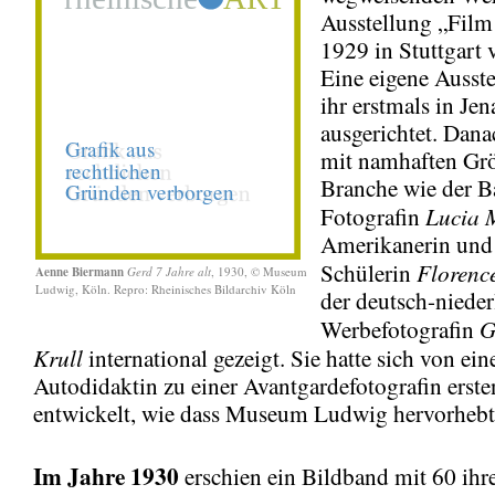
Ausstellung „Film
1929 in Stuttgart v
Eine eigene Ausst
ihr erstmals in Je
ausgerichtet. Dana
mit namhaften Gr
Branche wie der B
Lucia 
Fotografin
Amerikanerin und
Florenc
Schülerin
Aenne Biermann
Gerd 7 Jahre alt
, 1930, © Museum
Ludwig, Köln. Repro: Rheinisches Bildarchiv Köln
der deutsch-niede
G
Werbefotografin
Krull
international gezeigt. Sie hatte sich von ein
Autodidaktin zu einer Avantgardefotografin erst
entwickelt, wie dass Museum Ludwig hervorhebt
Im Jahre 1930
erschien ein Bildband mit 60 ihr