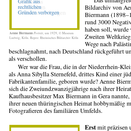
Bildarchiv von A
Biermann (1898–1
rund 3000 Negativ
haben soll, wurde
Aenne Biermann
Porträt
, um 1929, © Museum
Zweiten Weltkrieg
Ludwig, Köln. Repro: Rheinisches Bildarchiv Köln
Wege nach Palästin
beschlagnahmt, nach Deutschland rückgeführt und
als verschollen.
Wer war die Frau, die in der Niederrhein-Klei
als Anna Sibylla Sternefeld, drittes Kind einer jü
Fabrikantenfamilie, geboren wurde? Aenne Bier
sich die Zweiundzwanzigjährige nach ihrer Heira
Kaufhausbesitzer Max Biermann in Gera nannte,
ihrer neuen thüringischen Heimat hobbymäßig 
Fotografieren des familiären Umfelds.
Erst
mit präzisen 