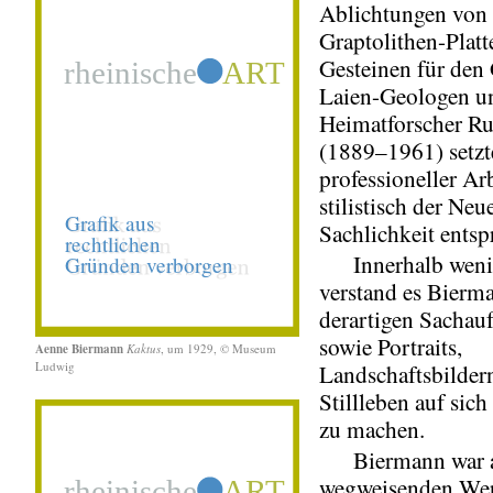
Ablichtungen von
Graptolithen-Plat
Gesteinen für den
Laien-Geologen u
Heimatforscher R
(1889–1961) setzt
professioneller Arb
stilistisch der Neu
Sachlichkeit entsp
Innerhalb wenig
verstand es Bierm
derartigen Sacha
sowie Portraits,
Aenne Biermann
Kaktus
, um 1929, © Museum
Ludwig
Landschaftsbilder
Stillleben auf sic
zu machen.
Biermann war a
wegweisenden We