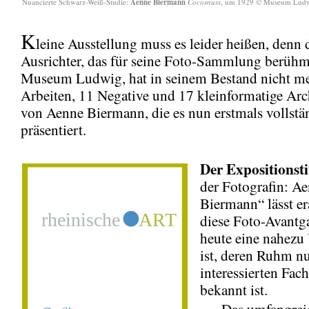
Nuancierte Schwarz-Weiß-Studie:
Aenne Biermann
Cocosnuss
, um 1929 © Museum Ludw
K
leine Ausstellung muss es leider heißen, denn 
Ausrichter, das für seine Foto-Sammlung berühm
Museum Ludwig, hat in seinem Bestand nicht me
Arbeiten, 11 Negative und 17 kleinformatige Ar
von Aenne Biermann, die es nun erstmals vollstä
präsentiert.
Der Expositionsti
der Fotografin: A
Biermann“ lässt er
diese Foto-Avantga
heute eine nahezu
ist, deren Ruhm nu
interessierten Fac
bekannt ist.
Das umfangrei