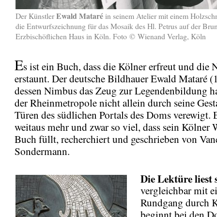
Ewald Mataré
Der Künstler
in seinem Atelier mit einem Holzschn
die Entwurfszeichnung für das Mosaik des Hl. Petrus auf der Bru
Erzbischöflichen Haus in Köln. Foto
©
Wienand Verlag, Köln
E
s ist ein Buch, dass die Kölner erfreut und die
erstaunt. Der deutsche Bildhauer Ewald Mataré 
dessen Nimbus das Zeug zur Legendenbildung hat
der Rheinmetropole nicht allein durch seine Gest
Türen des südlichen Portals des Doms verewigt. 
weitaus mehr und zwar so viel, dass sein Kölner 
Buch füllt, recherchiert und geschrieben von Van
Sondermann.
Die Lektüre liest 
vergleichbar mit 
Rundgang durch K
beginnt bei den 