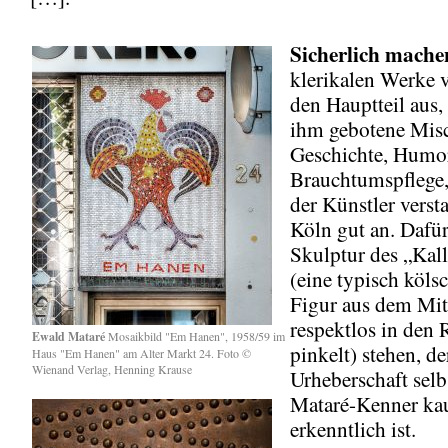
Sicherlich mache
klerikalen Werke 
den Hauptteil aus,
ihm gebotene Mis
Geschichte, Humo
Brauchtumspflege, 
der Künstler verst
Köln gut an. Dafü
Skulptur des „Kal
(eine typisch köls
Figur aus dem Mitt
respektlos in den 
Ewald Mataré
Mosaikbild "Em Hanen", 1958/59 im
pinkelt) stehen, d
Haus "Em Hanen" am Alter Markt 24. Foto ©
Wienand Verlag, Henning Krause
Urheberschaft selb
Mataré-Kenner k
erkenntlich ist.