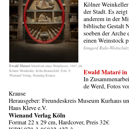
Kölner Weinkelle
der Stadt. Es zeigt
anderem in der Mit
biblische Gestalt N
soeben der Arche e
einen Weinstock pf
Irmgard Ruhs-Woitschüt
Ewald Mataré
Stirnfront eines Weinfasses, 1947, im
Ewald Mataré in
Kölner Weinkeller, Köln-Braunsfeld.
Foto ©
Wienand Verlag, Henning Krause
In Zusammenarbei
de Werd, Fotos v
Krause
Herausgeber: Freundeskreis Museum Kurhaus u
Haus Kleve e.V.
Wienand Verlag Köln
Format 22 x 29 cm, Hardcover, Preis 32€