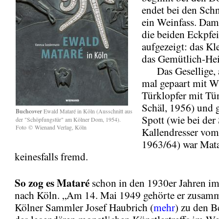
endet bei den Schn
ein Weinfass. Dam
die beiden Eckpfei
aufgezeigt: das Kl
das Gemütlich-He
Das Gesellige, 
mal gepaart mit W
Türklopfer mit Tü
Schäl, 1956) und
Buchcover
Ewald Mataré in Köln (Ausschnitt aus
Spott (wie bei der
der "Schöpfungstür" am Kölner Dom, 1954).
Foto
©
Wienand Verlag, Köln
Kallendresser vom
1963/64) war Mat
keinesfalls fremd.
So zog es Mataré
schon in den 1930er Jahren i
nach Köln. „Am 14. Mai 1949 gehörte er zusam
Kölner Sammler Josef Haubrich (
mehr
) zu den 