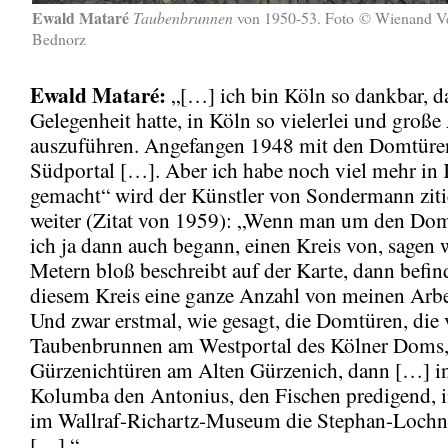
Ewald Mataré
Taubenbrunnen
von 1950-53. Foto © Wienand V
Bednorz
Ewald Mataré:
„[…] ich bin Köln so dankbar, da
Gelegenheit hatte, in Köln so vielerlei und große
auszuführen. Angefangen 1948 mit den Domtür
Südportal […]. Aber ich habe noch viel mehr in
gemacht“ wird der Künstler von Sondermann ziti
weiter (Zitat von 1959): „Wenn man um den Do
ich ja dann auch begann, einen Kreis von, sagen 
Metern bloß beschreibt auf der Karte, dann befin
diesem Kreis eine ganze Anzahl von meinen Arb
Und zwar erstmal, wie gesagt, die Domtüren, die 
Taubenbrunnen am Westportal des Kölner Doms,
Gürzenichtüren am Alten Gürzenich, dann […] in
Kolumba den Antonius, den Fischen predigend, i
im Wallraf-Richartz-Museum die Stephan-Lochn
[…].“