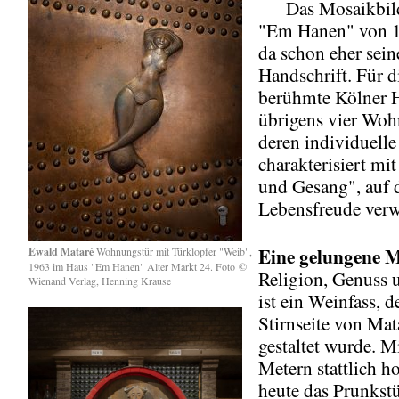
Das Mosaikbild
"Em Hanen" von 1
da schon eher sein
Handschrift. Für d
berühmte Kölner H
übrigens vier Woh
deren individuelle
charakterisiert mi
und Gesang", auf d
Lebensfreude verw
Eine gelungene 
Ewald Mataré
Wohnungstür mit Türklopfer "Weib",
1963 im Haus "Em Hanen" Alter Markt 24. Foto ©
Religion, Genuss 
Wienand Verlag, Henning Krause
ist ein Weinfass, d
Stirnseite von Ma
gestaltet wurde. M
Metern stattlich ho
heute das Prunkst