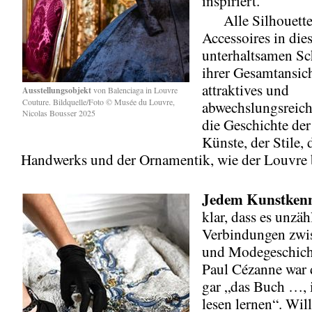
inspiriert.
Alle Silhouette
Accessoires in die
unterhaltsamen Sc
ihrer Gesamtansich
attraktives und
Ausstellungsobjekt
von Balenciaga in Louvre
Couture. Bildquelle/Foto © Musée du Louvre,
abwechslungsreich
Nicolas Bousser 2025
die Geschichte der
Künste, der Stile, 
Handwerks und der Ornamentik, wie der Louvre 
Jedem
Kunstken
klar, dass es unzäh
Verbindungen zwi
und Modegeschicht
Paul Cézanne war 
gar „das Buch …, 
lesen lernen“. Wil