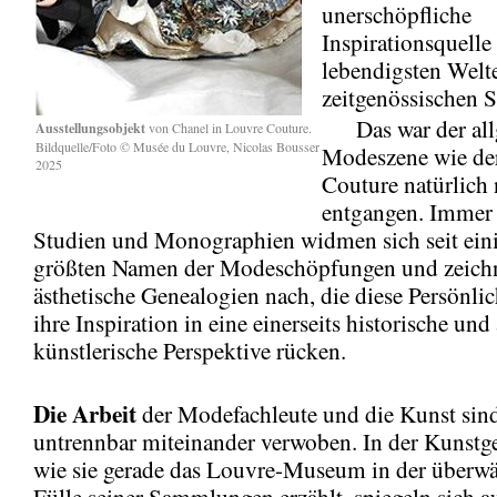
unerschöpfliche
Inspirationsquelle
lebendigsten Welt
zeitgenössischen S
Das war der all
Ausstellungsobjekt
von Chanel in Louvre Couture.
Bildquelle/Foto © Musée du Louvre, Nicolas Bousser
Modeszene wie de
2025
Couture natürlich 
entgangen. Immer
Studien und Monographien widmen sich seit eini
größten Namen der Modeschöpfungen und zeich
ästhetische Genealogien nach, die diese Persönli
ihre Inspiration in eine einerseits historische und
künstlerische Perspektive rücken.
Die Arbeit
der Modefachleute und die Kunst sin
untrennbar miteinander verwoben. In der Kunstge
wie sie gerade das Louvre-Museum in der überwä
Fülle seiner Sammlungen erzählt, spiegeln sich a