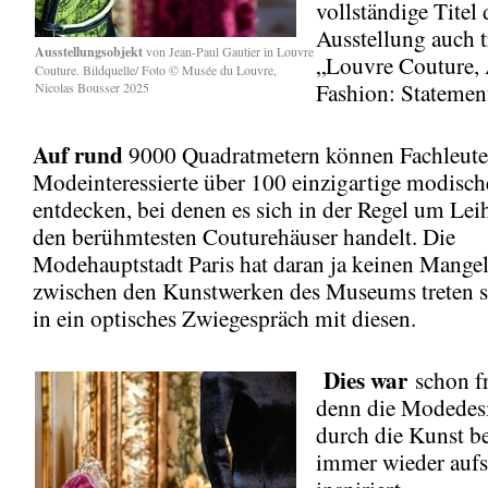
vollständige Titel 
Ausstellung auch t
Ausstellungsobjekt
von Jean-Paul Gautier in Louvre
„Louvre Couture, 
Couture. Bildquelle/ Foto © Musée du Louvre,
Fashion: Statement
Nicolas Bousser 2025
Auf rund
9000 Quadratmetern können Fachleute
Modeinteressierte über 100 einzigartige modisch
entdecken, bei denen es sich in der Regel um Le
den berühmtesten Couturehäuser handelt. Die
Modehauptstadt Paris hat daran ja keinen Mangel
zwischen den Kunstwerken des Museums treten s
in ein optisches Zwiegespräch mit diesen.
Dies war
schon f
denn die Modedes
durch die Kunst b
immer wieder auf