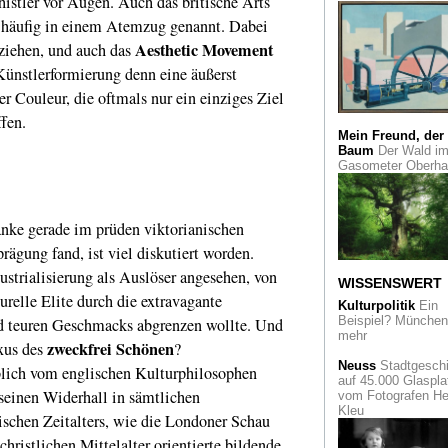
stler vor Augen. Auch das britische Arts
 häufig in einem Atemzug genannt. Dabei
Morgan Fisher im
Museum Abteiberg
Aesthetic Movement
 ziehen, und auch das
eine Hommage an
Blinky Palermo
 Künstlerformierung denn eine äußerst
r Couleur, die oftmals nur ein einziges Ziel
Kulturrucksack: Da
fen.
landesweite Vorha
für Kulturelle Bildu
Mein Freund, der
wird gestartet
Baum
Der Wald i
Gasometer Oberh
Meeting-Point Mus
Live-Ateliers im va
Bommel-van Dam-
anke gerade im prüden viktorianischen
Museum in Venlo
rägung fand, ist viel diskutiert worden.
Kunst hoch zwanzi
strialisierung als Auslöser angesehen, von
Die RuhrKunstMus
WISSENSWERT
präsentieren ihre
relle Elite durch die extravagante
Kulturpolitik
Ein
Meisterwerke
Beispiel? München 
nd teuren Geschmacks abgrenzen wollte. Und
mehr
zweckfrei Schönen
xus
des
?
Die Von der Heydt-
Kunsthalle Barmen
Neuss
Stadtgeschi
ich vom englischen Kulturphilosophen
Damals wie heute e
auf 45.000 Glaspla
Ort für zeitgenössi
 seinen Widerhall in sämtlichen
vom Fotografen He
Kunst
Kleu
ischen Zeitalters, wie die Londoner Schau
Dem Nachwuchs ei
christlichen Mittelalter orientierte bildende