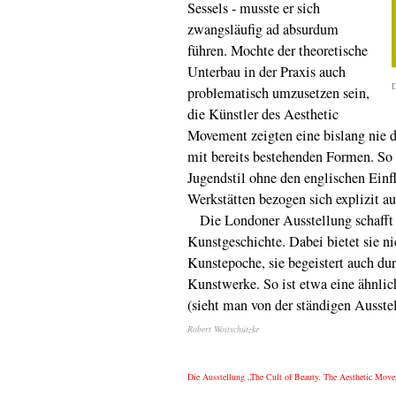
Sessels - musste er sich
zwangsläufig ad absurdum
führen. Mochte der theoretische
Unterbau in der Praxis auch
D
problematisch umzusetzen sein,
die Künstler des Aesthetic
Movement zeigten eine bislang nie
mit bereits bestehenden Formen. So
Jugendstil ohne den englischen Ein
Werkstätten bezogen sich explizit au
Die Londoner Ausstellung schafft e
Kunstgeschichte. Dabei bietet sie n
Kunstepoche, sie begeistert auch du
Kunstwerke. So ist etwa eine ähnli
(sieht man von der ständigen Ausstel
Robert Woitschützke
Die Ausstellung „The Cult of Beauty. The Aesthetic Move