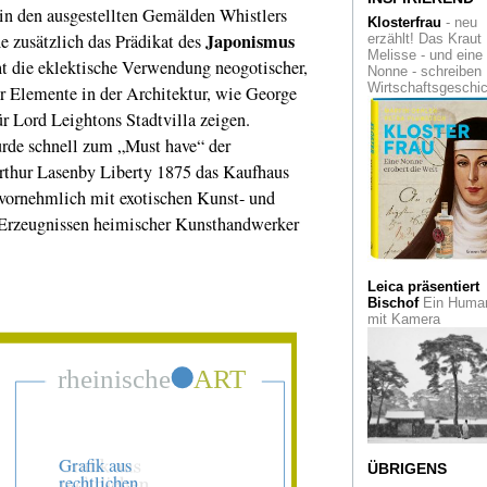
h in den ausgestellten Gemälden Whistlers
Archiv in der Villa 
Klosterfrau
- neu
Japonismus
e zusätzlich das Prädikat des
erzählt! Das Kraut
Ichundichundich. E
Melisse - und eine
ht die eklektische Verwendung neogotischer,
ungewöhnlicher Bli
Nonne - schreiben
auf einen Künstler.
Wirtschaftsgeschi
er Elemente in der Architektur, wie George
Picasso im Fotoport
r Lord Leightons Stadtvilla zeigen.
Für ihn war der Hi
de schnell zum „Must have“ der
der Schlüssel zur
thur Lasenby Liberty 1875 das Kaufhaus
Landschaft. Der wa
Impressionist Alfre
 vornehmlich mit exotischen Kunst- und
Sisley
 Erzeugnissen heimischer Kunsthandwerker
Stärkung Ruhr.
Erfolgreiche Projek
der Ruhr2010 werd
Leica präsentiert
fortgeschrieben
Bischof
Ein Human
mit Kamera
Die erste
Künstlerbewegung 
internationaler
Bedeutung im
Rheinland: Die
Düsseldorfer
Malerschule
Viel Raum, wenig B
ÜBRIGENS
Der Konzeptkünstle