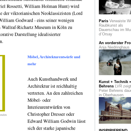
Haus der Kunst. Di
briel Rossetti, William Holman Hunt) wird
Lepsien Art Founda
ie der viktorianischen Neoklassizisten (Lord
Die Montag-Stiftun
illiam Godward - eins seiner wenigen
Paris
Verwaiste W
und der Faktor Kun
Raubkunst als
 im Wallraf-Richartz Museum in Köln zu
Dauerschau im Mu
Die Düsseldorfer
orative Darstellung idealisierter
d`Orsay
Künstlerschaft ehrt
n.
Walter Vogel mit d
An vorderster Fro
Kunstpreis der Küns
Anja Niedringhaus
Hoch geschätzt: Bi
Möbel, Architekturentwürfe und
der fließenden Welt
mehr
Ukiyo-e, japanisch
Farbholzschnitte i
Museum Kunstpala
Auch Kunsthandwerk und
Kunst + Technik 
Von Albertopolis n
Architektur ist reichhaltig
Behrens
LVR zeig
Bonn: Victoria and
Peter Behrens dau
vertreten. An den zahlreichen
Albert Museum (V&
in Oberhausen
London zu Gast in 
Möbel- oder
Bundeskunsthalle 
Interieurentwürfen von
Défilé der verborge
Christopher Dresser oder
henden
Reihe. Panoptikum
Edward William Godwin lässt
Wallraf-Museum
sich der starke japanische
INSPIRIEREND
Krupps Historische