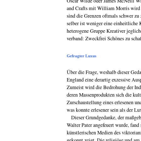
Oscar Wilde oder James McNeill Whi
and Crafts mit William Morris wird
sind die Grenzen oftmals schwer zu
selber ist weniger eine einheitliche
heterogene Gruppe Kreativer jegliche
verband: Zweckfrei Schönes zu schaf
Gefragter Luxus
Über die Frage, weshalb dieser Ged
England eine derartig exzessive Ausp
Zumeist wird die Bedrohung der Indu
deren Massenprodukten sich die kultu
Zurschaustellung eines erlesenen u
was konnte erlesener sein als der Lu
Dieser Grundgedanke, der maßgebl
Walter Pater angefeuert wurde, fand
künstlerischen Medien des viktorian
gekonnt zeigt. Die religiöse und am 