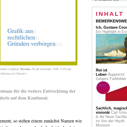
Kunsthalle hat
Vollblutkünstler
eingeladen
INHALT
Wenn der Kölner K
BEMERKENSWE
steht und der
Ich, Gustave Cou
Düsseldorfer die
Ein Highlight in E
Bodenhaftung behäl
Eine gepflegte Rival
Weltreisen im Inne
meines Kopfes: Der
Israel lebende Küns
Zvi Goldstein im K
rederic Leighton,
Pavonia
, Öl auf Leinwand, 1858, © Private
Max Freiherr von
Rot ist
ollection c/o Christie’s
Oppenheim: Ausgrä
Leben
Rupprecht
Forscher, Orientalis
Geigers Farbfelde
und Museumsgründ
utsam für die weitere Entwicklung der
Ein ungewöhnlicher
derts auf dem Kontinent.
Journalistenpreis: 
Ehrenamt
Sachlich, magisc
Ettore Sottsass: D
visionär
Carl Gros
Designer und Archit
& die Neue Sachlic
der auch ein Künstl
ment, so stehen einem zunächst Namen wie
im Von der Heydt-
war
Museum