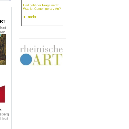
Und geht der Frage nach:
Was ist Contemporary Art?
►
mehr
opf
RT
rbet
ssen
t.
ität.
ren
 in
tler
20
ber,
t
r
er
Pro
h,
er
sberg
ekt,
hkeit
er