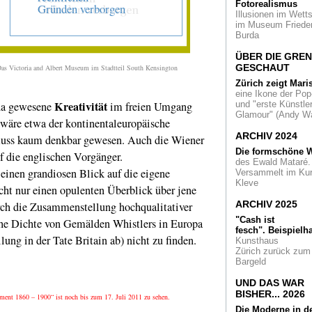
Fotorealismus
Christopher William
Illusionen im Wetts
Leverkusen
im Museum Friede
Burda
Das Traumbuch. Ei
Ausstellung von
ÜBER DIE GRE
Berthold Reiß in de
GESCHAUT
as Victoria and Albert Museum im Stadtteil South Kensington
Galerie Rupert Pfa
Zürich zeigt Mari
eine Ikone der Pop
Vom Kölner Rathau
Kreativität
 da gewesene
im freien Umgang
und "erste Künstler
zum Altenberger D
Glamour" (Andy Wa
 wäre etwa der kontinentaleuropäische
Gotische Baukunst
Rheinland
ARCHIV 2024
fluss kaum denkbar gewesen. Auch die Wiener
Die formschöne W
f die englischen Vorgänger.
Erst Kalter Krieg -
des Ewald Mataré.
später Kunst: Die
inen grandiosen Blick auf die eigene
Versammelt im Ku
Raketenstation
Kleve
Hombroich
icht nur einen opulenten Überblick über jene
ARCHIV 2025
rch die Zusammenstellung hochqualitativer
Ein zeitloser Star.
"Cash ist
che Dichte von Gemälden Whistlers in Europa
Russlands Blick au
fesch".
Beispielha
Heinrich Heine
lung in der Tate Britain ab) nicht zu finden.
Kunsthaus
Zürich zurück zum
Köln mal anders. D
Bargeld
Domstadt mit briti
Augen betrachtet. 
UND DAS WAR
Reiseführer von D
BISHER... 2026
ment 1860 – 1900“ ist noch bis zum 17. Juli 2011 zu sehen.
Smith
Die Moderne in d