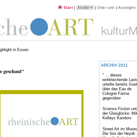
Start
|
|
Über uns
|
Anzeigen
ghlight in Essen
ARCHIV 2011
e geschaut"
" ... dieses
wohlriechende Last
urteilte bereits Goe
über das Eau de
Cologne Farina
gegenüber
Science Fiction unt
der Glasglocke: Mi
Kelleys Kandors
Street Art im Muse
Die Von der Heydt-