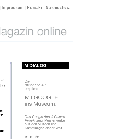
|
Impressum
|
Kontakt
|
Datenschutz
IM DIALOG
er"
Die
the
rheinische ART.
empfiehlt:
Mit GOOGLE
ins Museum.
er
ke
Das
Google Arts & Culture
Projekt
zeigt Meisterwerke
aus den Museen und
Sammlungen dieser Welt.
um.
►
mehr