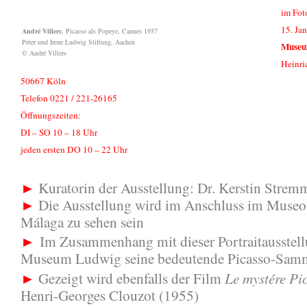
im Foto
15. Ja
André Villers
, Picasso als Popeye, Cannes 1957
Peter und Irene Ludwig Stiftung, Aachen
Museu
© André Villers
Heinri
50667 Köln
Telefon 0221 / 221-26165
Öffnungszeiten:
DI – SO 10 – 18 Uhr
jeden ersten DO 10 – 22 Uhr
►
Kuratorin der Ausstellung: Dr. Kerstin Strem
►
Die Ausstellung wird im Anschluss im Museo
Málaga zu sehen sein
►
Im Zusammenhang mit dieser Portraitausstell
Museum Ludwig seine bedeutende Picasso-Sam
Le mystére Pi
►
Gezeigt wird ebenfalls der Film
Henri-Georges Clouzot
(1955)