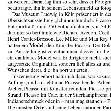
zu werden. Daran lag ihm so sehr, dass er Fotogr
beauftragte, ihn in seinem Lebensumfeld zu fotog
Das Museum Ludwig in Köln präsentiert in der
Übersichtsausstellung „Ichundichundich. Picass
Fotoportrait“ rund 250 Fotoaufnahmen von 34 F
darunter so berühmte wie Richard Avedon, Cecil
Henri Cartier-Bresson, Lee Miller und Man Ray. U
Model
hatten ein
: den Künstler Picasso. Der Do
zur Ausstellung ist zu entnehmen, dass er für die
ein dankbares Model war. Er dirigierte nicht, such
aufgesetzte Originalität, sondern ließ alles zu und
Wünschen derer, die ihn portraitierten.
Inszenierung gehört natürlich dazu, war sozusa
Auftrags, und so sieht man Picasso bei der Arbeit
Atelier, Picasso mit Künstlerfreunden, Picasso pr
Strand, Picasso im Cafe, in der Stierkampfarena, 
Indianerschmuck oder in – man mag staunen – Fi
Orte
Die meisten
sind seine Lebensstationen Par