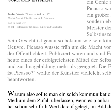
ein Genie 
Picasso wa
ein großer 
Denise Colomb
, Picasso in Antibes, 1952
Médiathèque de l'Architecture et du Patrimoine,
sondern eb
Fort de Saint-Cyr
Meister de
© bpk - Bildagentur für Kunst, Kultur und Geschichte
Selbstinsz
Sein Gesicht ist genau so bekannt wie sein kün
Oeuvre. Picasso wusste früh um die Macht von
der Öffentlichkeit. Publiziert waren und sind 
heute eines der erfolgreichsten Mittel der Selb
und zur Imagebildung mehr als geeignet. Die 
ist Picasso?" wollte der Künstler vielleicht selb
beantworten.
W
arum also sollte man ein solch kommunikatio
Medium dem Zufall überlassen, wenn es planbar i
hat schon sehr früh Wert darauf gelegt, im Bild 