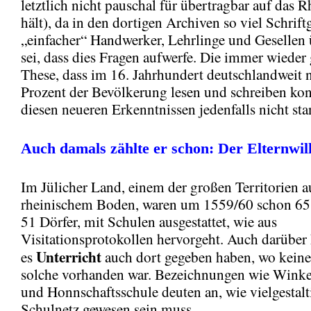
letztlich nicht pauschal für übertragbar auf das 
hält), da in den dortigen Archiven so viel Schrift
„einfacher“ Handwerker, Lehrlinge und Gesellen ü
sei, dass dies Fragen aufwerfe. Die immer wieder
These, dass im 16. Jahrhundert deutschlandweit 
Prozent der Bevölkerung lesen und schreiben ko
diesen neueren Erkenntnissen jedenfalls nicht sta
Auch damals zählte er schon: Der Elternwil
Im Jülicher Land, einem der großen Territorien a
rheinischem Boden, waren um 1559/60 schon 65
51 Dörfer, mit Schulen ausgestattet, wie aus
Visitationsprotokollen hervorgeht. Auch darüber
Unterricht
es
auch dort gegeben haben, wo keine
solche vorhanden war. Bezeichnungen wie Winke
und Honnschaftsschule deuten an, wie vielgestalt
Schulnetz gewesen sein muss.