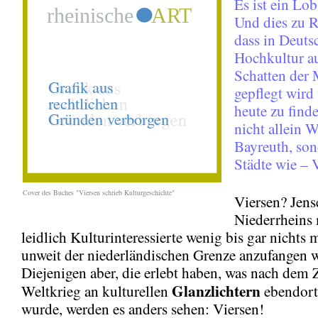
Es ist ein Lob
Und dies zu 
dass in Deuts
Hochkultur a
Schatten der
gepflegt wird
heute zu finde
nicht allein 
Bayreuth, so
Städte wie – 
Cover des Buches "Viersen schrieb Kulturgeschichte"
Viersen? Jense
Niederrheins 
leidlich Kulturinteressierte wenig bis gar nichts m
unweit der niederländischen Grenze anzufangen w
Diejenigen aber, die erlebt haben, was nach dem 
Glanzlichtern
Weltkrieg an kulturellen
ebendort 
wurde, werden es anders sehen: Viersen!