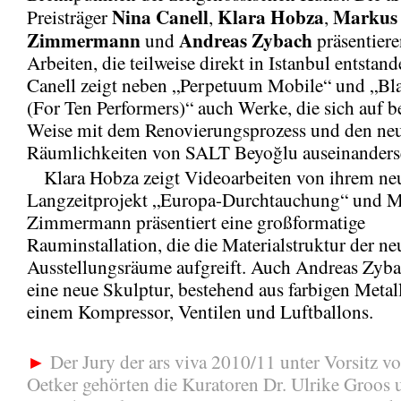
Nina Canell
Klara Hobza
Markus
Preisträger
,
,
Zimmermann
Andreas Zybach
und
präsentiere
Arbeiten, die teilweise direkt in Istanbul entstan
Canell zeigt neben „Perpetuum Mobile“ und „Bl
(For Ten Performers)“ auch Werke, die sich auf 
Weise mit dem Renovierungsprozess und den ne
Räumlichkeiten von SALT Beyoğlu auseinanders
Klara Hobza zeigt Videoarbeiten von ihrem ne
Langzeitprojekt „Europa-Durchtauchung“ und 
Zimmermann präsentiert eine großformatige
Rauminstallation, die die Materialstruktur der n
Ausstellungsräume aufgreift. Auch Andreas Zybac
eine neue Skulptur, bestehend aus farbigen Metal
einem Kompressor, Ventilen und Luftballons.
►
Der Jury der ars viva 2010/11 unter Vorsitz v
Oetker gehörten die Kuratoren Dr. Ulrike Groos 