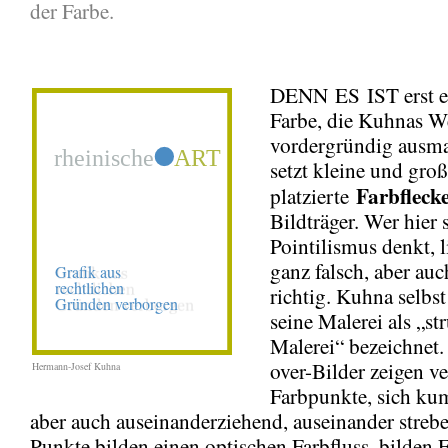
der Farbe.
DENN ES IST erst e
Farbe, die Kuhnas W
vordergründig ausm
setzt kleine und groß
Farbfleck
platzierte
Bildträger. Wer hier 
Pointilismus denkt, l
ganz falsch, aber auc
richtig. Kuhna selbst 
seine Malerei als „st
Malerei“ bezeichnet. 
over-Bilder zeigen v
Hermann-Josef Kuhna
Farbpunkte, sich ku
aber auch auseinanderziehend, auseinander streb
Punkte bilden einen optischen Farbfluss, bilden 