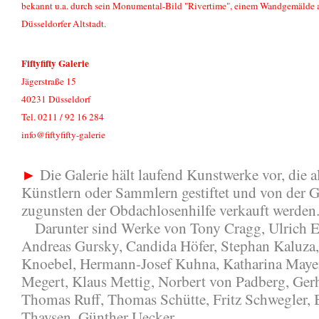
bekannt u.a. durch sein Monumental-Bild "Rivertime", einem Wandgemälde a
Düsseldorfer Altstadt.
Fiftyfifty Galerie
Jägerstraße 15
40231 Düsseldorf
Tel. 0211 / 92 16 284
info@fiftyfifty-galerie
►
Die Galerie hält laufend Kunstwerke vor, die 
Künstlern oder Sammlern gestiftet und von der G
zugunsten der Obdachlosenhilfe verkauft werden
Darunter sind Werke von Tony Cragg, Ulrich E
Andreas Gursky, Candida Höfer, Stephan Kaluza,
Knoebel, Hermann-Josef Kuhna, Katharina Mayer
Megert, Klaus Mettig, Norbert von Padberg, Gerh
Thomas Ruff, Thomas Schütte, Fritz Schwegler, B
Thaysen, Günther Uecker.