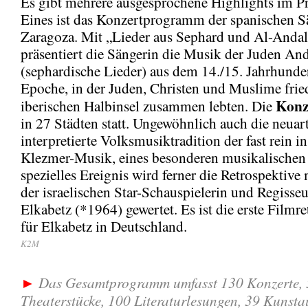
Es gibt mehrere ausgesprochene Highlights im 
Eines ist das Konzertprogramm der spanischen S
Zaragoza. Mit „Lieder aus Sephard und Al-Anda
präsentiert die Sängerin die Musik der Juden An
(sephardische Lieder) aus dem 14./15. Jahrhunder
Epoche, in der Juden, Christen und Muslime fried
Konz
iberischen Halbinsel zusammen lebten. Die
in 27 Städten statt. Ungewöhnlich auch die neuar
interpretierte Volksmusiktradition der fast rein 
Klezmer-Musik, eines besonderen musikalischen
spezielles Ereignis wird ferner die Retrospektive
der israelischen Star-Schauspielerin und Regisse
Elkabetz (*1964) gewertet. Es ist die erste Filmr
für Elkabetz in Deutschland.
K2M
Das Gesamtprogramm umfasst 130 Konzerte, 
►
Theaterstücke, 100 Literaturlesungen, 39 Kunsta