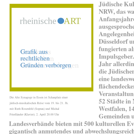
Jüdische Kul
NRW, das wa
Anfangsjahre
ausgesproche
Angelegenhei
Düsseldorf 
fungierten al
Impulsgeber
Jahr allerdi
die Jüdische
eine landeswe
flächendeck
Veranstaltun
Die Alte Synagoge in Essen ist Schauplatz einer
52 Städte in
jüdisch-musikalischen Reise vom 19. bis 21. Jh.
Westfalen, 1
mit Ruth Rosenfeld (Sopran) und Michal
Gemeinden u
Friedländer (Klavier); 2. April 20.00 Uhr
Landesverbände bieten mit 500 kulturellen Ev
gigantisch anmutendes und abwechslungsreic