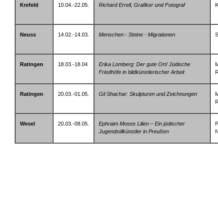
Krefeld
10.04.-22.05.
Richard Errell, Grafiker und Fotograf
K
Neuss
14.02.-14.03.
Menschen - Steine - Migrationen
S
Ratingen
18.03.-18.04
Erika Lomberg: Der gute Ort/ Jüdische
M
Friedhöfe in bildkünstlerischer Arbeit
R
Ratingen
20.03.-01.05.
Gil Shachar: Skulpturen und Zeichnungen
M
R
Wesel
20.03.-08.05.
Ephraim Moses Lilien – Ein jüdischer
Jugendstilkünstler in Preußen