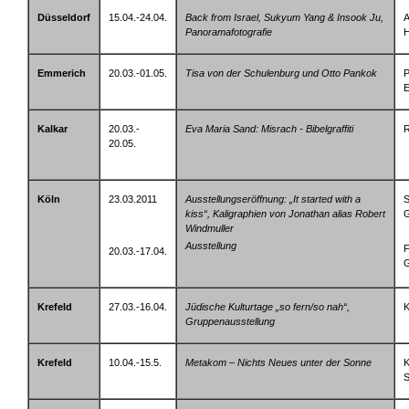
Düsseldorf
15.04.-24.04.
Back from Israel, Sukyum Yang & Insook Ju,
A
Panoramafotografie
H
Emmerich
20.03.-01.05.
Tisa von der Schulenburg und Otto Pankok
P
Kalkar
20.03.-
Eva Maria Sand: Misrach - Bibelgraffiti
R
20.05.
Köln
23.03.2011
Ausstellungseröffnung: „It started with a
S
kiss“, Kaligraphien von Jonathan alias Robert
G
Windmuller
Ausstellung
F
20.03.-17.04.
G
Krefeld
27.03.-16.04.
Jüdische Kulturtage „so fern/so nah“,
K
Gruppenausstellung
Krefeld
10.04.-15.5.
Metakom – Nichts Neues unter der Sonne
K
S