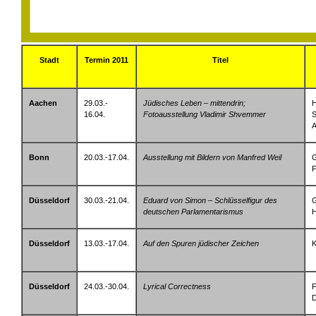
Stadt
Termin 2011
Titel
Aachen
29.03.-
Jüdisches Leben – mittendrin;
H
16.04.
Fotoausstellung Vladimir Shvemmer
S
Bonn
20.03.-17.04.
Ausstellung mit Bildern von Manfred Weil
G
F
Düsseldorf
30.03.-21.04.
Eduard von Simon – Schlüsselfigur des
G
deutschen Parlamentarismus
Düsseldorf
13.03.-17.04.
Auf den Spuren jüdischer Zeichen
K
Düsseldorf
24.03.-30.04.
Lyrical Correctness
F
D