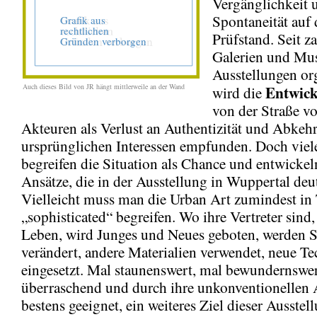
Vergänglichkeit 
Spontaneität auf
Prüfstand. Seit z
Galerien und Mus
Ausstellungen org
Auch dieses Bild von JR hängt mittlerweile an der Wand
Entwic
wird die
von der Straße v
Akteuren als Verlust an Authentizität und Abkeh
ursprünglichen Interessen empfunden. Doch viel
begreifen die Situation als Chance und entwickel
Ansätze, die in der Ausstellung in Wuppertal deu
Vielleicht muss man die Urban Art zumindest in T
„sophisticated“ begreifen. Wo ihre Vertreter sind,
Leben, wird Junges und Neues geboten, werden S
verändert, andere Materialien verwendet, neue T
eingesetzt. Mal staunenswert, mal bewundernswe
überraschend und durch ihre unkonventionellen A
bestens geeignet, ein weiteres Ziel dieser Ausstel