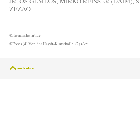
JR, OS GÈMEOS, MIRKO REISSER (DAIM), 
ZEZAO
©rheinische-art.de
©Fotos (4) Von der Heydt-Kunsthalle, (2) rArt
nach oben