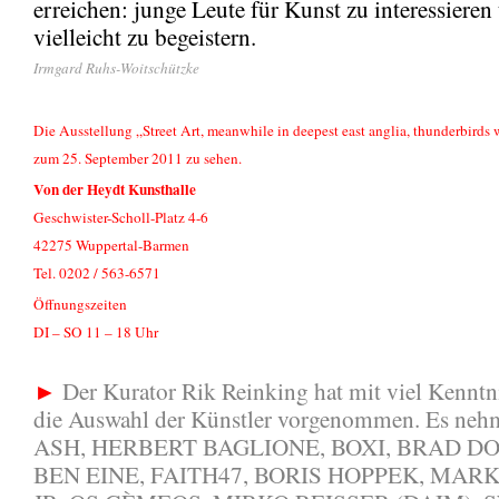
erreichen: junge Leute für Kunst zu interessieren
vielleicht zu begeistern.
Irmgard Ruhs-Woitschützke
Die Ausstellung „Street Art, meanwhile in deepest east anglia, thunderbirds 
zum 25. September 2011 zu sehen.
Von der Heydt Kunsthalle
Geschwister-Scholl-Platz 4-6
42275 Wuppertal-Barmen
Tel. 0202 / 563-6571
Öffnungszeiten
DI – SO 11 – 18 Uhr
►
Der Kurator Rik Reinking hat mit viel Kenntn
die Auswahl der Künstler vorgenommen. Es nehm
ASH, HERBERT BAGLIONE, BOXI, BRAD D
BEN EINE, FAITH47, BORIS HOPPEK, MARK