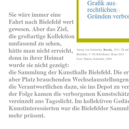
Sie wäre immer eine
Fahrt nach Bielefeld wert
gewesen. Aber das Ziel,
die großartige Kollektion
umfassend zu sehen,
hätte man nicht erreicht,
Alexej von Jawlensky,
Russin,
1911, Öl auf 
Bielefeld, © VG Bild-Kunst, Bonn 2011
denn in ihrer Heimat
Foto: Marcus Schneider, 2004
wurde sie nicht gezeigt:
die Sammlung der Kunsthalle Bielefeld. Die er
aber Platz brauchenden Wechselausstellunge
die Verantwortlichen dazu, sie ins Depot zu ve
der Folge kamen die verborgenen Kunstschätz
vereinzelt ans Tageslicht. Im kollektiven Gedä
Kunstinteressierten war die Bielefelder Sam
mehr präsent.