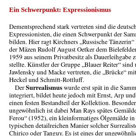
Ein Schwerpunkt: Expressionismus
Dementsprechend stark vertreten sind die deutsc
Expressionisten, die einen Schwerpunkt der Sa
bilden. Hier ragt Kirchners „Russische Tänzerin“ 
der Mäzen Rudolf August Oetker dem Bielefelde
1959 aus seinem Privatbesitz als Dauerleihgabe 
stellte. Künstler der Gruppe „Blauer Reiter“ sind 
Jawlensky und Macke vertreten, die „Brücke“ mi
Heckel und Schmitt-Rottluff.
Surrealismus
Der
wurde erst spät in die Sam
integriert, bildet heute jedoch mit Ernst, Arp u
einen festen Bestandteil der Kollektion. Besonder
ungewöhnlich ist dabei Man Rays spätes Gemäld
Ferou“ (1952), ein kleinformatiges Ölgemälde in
typischen detailreichen Manier solcher Surrealist
Chirico oder Tanguy. Es ist eines der ungewöhnl