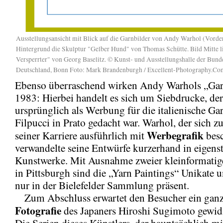
Ausstellungsansicht mit Blick auf die Garnbilder von Andy Warhol (Vorde
Hintergrund die Skulptur "Gelber Hund" von Thomas Schütte. Bild Mitte li
Versperrter" von Georg Baselitz. © Kunst- und Ausstellungshalle der Bund
Deutschland, Bonn Foto: Mark Brandenburgh / Excellent-Photography.Co
Ebenso überraschend wirken Andy Warhols „Gar
1983: Hierbei handelt es sich um Siebdrucke, de
ursprünglich als Werbung für die italienische Ga
Filpucci in Prato gedacht war. Warhol, der sich z
Werbegrafik
seiner Karriere ausführlich mit
besc
verwandelte seine Entwürfe kurzerhand in eigens
Kunstwerke. Mit Ausnahme zweier kleinformatig
in Pittsburgh sind die „Yarn Paintings“ Unikate 
nur in der Bielefelder Sammlung präsent.
Zum Abschluss erwartet den Besucher ein ganz
Fotografie
des Japaners Hiroshi Sugimoto gewi
Die Serien dieses Künstlers, der hauptsächlich mi