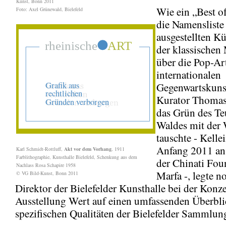
Kunst, Bonn 2011
Wie ein „Best of
Foto: Axel Grünewald, Bielefeld
die Namensliste
ausgestellten Kü
der klassischen
über die Pop-Art
internationalen
Gegenwartskuns
Kurator Thomas 
das Grün des Te
Waldes mit der 
tauschte - Kellei
Anfang 2011 an 
Karl Schmidt-Rottluff,
Akt vor dem Vorhang
, 1911
Farblithographie, Kunsthalle Bielefeld, Schenkung aus dem
der Chinati Fou
Nachlass Rosa Schapire 1958
Marfa -, legte n
© VG Bild-Kunst, Bonn 2011
Direktor der Bielefelder Kunsthalle bei der Konz
Ausstellung Wert auf einen umfassenden Überblic
spezifischen Qualitäten der Bielefelder Sammlung