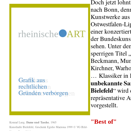
Doch jetzt lohnt
nach Bonn, den
Kunstwerke aus
Ostwestfalen-Li
einer konzertier
der Bundeskunst
sehen. Unter de
sperrigen Titel 
Beckmann, Mun
Kirchner, Warh
… Klassiker in
unbekannte S
Bielefeld
“ wird 
repräsentative 
vorgestellt.
"Best of"
Konrad Lueg,
Dame und Tasche
, 1965
Kunsthalle Bielefeld, Geschenk Egidio Marzona 1999 © VG Bild-