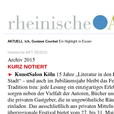
AKTUELL
Ich, Gustave Courbet
Ein Highlight in Essen
rheinische ART 05/2015
Archiv 2015
KURZ NOTIERT
KunstSalon Köln
►
15 Jahre „Literatur in den
Stadt“ – und auch im Jubiläumsjahr bleibt das Fe
Tradition treu: jede Lesung ein einzigartiges Erl
sorgen neben der Vielfalt der Autoren, Bücher un
die privaten Gastgeber, die in ungewöhnliche Rä
einladen. Das ausschließlich aus privaten Mitteln
überregionale Festival bietet vom 27. bis 31. Ma