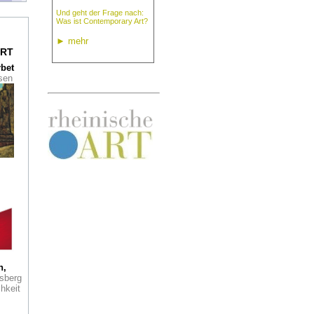
useum
Und geht der Frage nach:
Was ist Contemporary Art?
►
mehr
RT
g"
rbet
ssen
ie
ung
et
n der
ein
r
r
ta
ert
der
d
h,
el
sberg
"
hkeit
ler