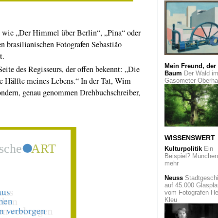
denn je sind seine
Porträts von Sinti 
Roma. Eine Ausste
in Berlin
 wie „Der Himmel über Berlin“, „Pina“ oder
Édith Piaf
Frankrei
en brasilianischen Fotografen Sebastião
feiert den 100.
t.
Geburtstag der
Sängerin
Mein Freund, der
ite des Regisseurs, der offen bekennt: „Die
Baum
Der Wald i
re Hälfte meines Lebens.“ In der Tat, Wim
sushi connection
Gasometer Oberh
Hamburger Street A
 sondern, genau genommen Drehbuchschreiber,
Künstler mittenimw
zeigt in der Galerie
30works
Das Bauhaus tanzt
Bayer Kultur zeigt 
WISSENSWERT
legendäre Dessaue
Bühnenwerkstatt al
Kulturpolitik
Ein
hoch innovativen
Beispiel? München 
"Abenteuerspielplat
mehr
Erwachsene"
Neuss
Stadtgeschi
auf 45.000 Glaspla
Lob der Flucht
Es 
vom Fotografen He
der Franzose Henri
Kleu
Laborit, der mit "Él
de la fuite" den Ital
Corrado Zeni inspiri