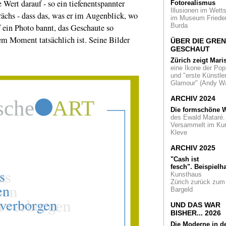
Wert darauf - so ein tiefenentspannter
Bahnstrecke Wehrh
Fotorealismus
Linie als Kunstmeil
Illusionen im Wetts
rächs - dass das, was er im Augenblick, wo
im Museum Friede
Burda
f ein Photo bannt, das Geschaute so
Perspektivwechse
Nahezu rauschhaft
dem Moment tatsächlich ist. Seine Bilder
ÜBER DIE GRE
ohne Budget- Limit
GESCHAUT
gekauft: Nippons
Impressionisten-
Zürich zeigt Mari
Schätze sind in der
eine Ikone der Pop
Bundeskunsthalle
und "erste Künstler
ausgestellt
Glamour" (Andy Wa
ARCHIV 2024
Artists against Ai
Ausstellung und Au
Die formschöne W
in der Bundeskunst
des Ewald Mataré.
in Bonn
Versammelt im Ku
Kleve
Kölnischer
Kunstverein
ARCHIV 2025
Jahresgabe 2015 v
"Cash ist
Kai Althoff
fesch".
Beispielha
Kunsthaus
Reingehen, hinset
Zürich zurück zum
gucken
- die lichte
Bargeld
Kompositionen der
Agnes Martin im K
UND DAS WAR
BISHER... 2026
The Broad Museu
Die Moderne in d