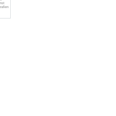
e
nst
rafien
d
Der
d
ns
 mit
n
15
L OF
en es
in
n
h
Zeit
hes