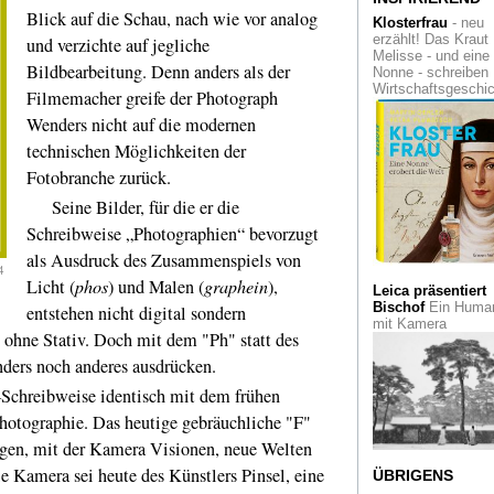
Verfolgte Künste
W
Blick auf die Schau, nach wie vor analog
Klosterfrau
- neu
das Vergessen: Da
erzählt! Das Kraut
und verzichte auf jegliche
neue Zentrum für
Melisse - und eine
verfolgte Künste in
Bildbearbeitung. Denn anders als der
Nonne - schreiben
Solingen ist eröffne
Wirtschaftsgeschi
Filmemacher greife der Photograph
Momente
Von Hel
Wenders nicht auf die modernen
Schmidt bis zur
technischen Möglichkeiten der
Faszination der Ri
Eine Ausstellung d
Fotobranche zurück.
Fotografen Ansgar
Maria van Treeck
Seine Bilder, für die er die
Schreibweise „Photographien“ bevorzugt
Glashaut, Beton 
als Ausdruck des Zusammenspiels von
keine Schnörkel
P
4
Schneider-Esleben
Licht (
phos
) und Malen (
graphein
),
die High-Tech-
Leica präsentiert
Architektur der
Bischof
Ein Human
entstehen nicht digital sondern
Fünfziger
mit Kamera
, ohne Stativ. Doch mit dem "Ph" statt des
Benefizauktion
ders noch anderes ausdrücken.
zugunsten der Initia
chreibweise identisch mit dem frühen
"Hilfe für ALS-kran
Menschen" im Mu
hotographie. Das heutige gebräuchliche "F"
Folkwang
ugen, mit der Kamera Visionen, neue Welten
Art in undergroun
Die Kamera sei heute des Künstlers Pinsel, eine
ÜBRIGENS
Düsseldorfs neue U