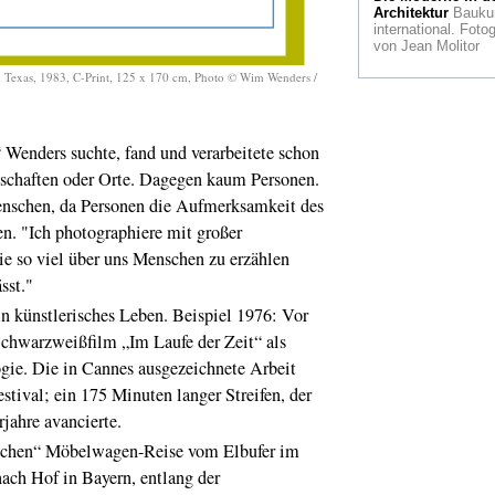
L.A.
... und wie ein
Architektur
Bauku
Stadt zum
international. Fotog
Kunstmagneten wir
von Jean Molitor
, Texas, 1983, C-Print, 125 x 170 cm, Photo © Wim Wenders /
Ehrung für Obrist
Kurator, Kritiker un
Kunsthistoriker Ha
Ulrich Obrist wurde
dem Internationale
enders suchte, fand und verarbeitete schon
Folkwang-Preis 20
chaften oder Orte. Dagegen kaum Personen.
geehrt
Menschen, da Personen die Aufmerksamkeit des
BundeskunstHAL
en. "Ich photographiere mit großer
FAME
"Wir probier
aus." Ein
ie so viel über uns Menschen zu erzählen
(Indoor)Graffiti- und
sst."
Street Art-Festival 
Bonn
 künstlerisches Leben. Beispiel 1976: Vor
Schwarzweißfilm „Im Laufe der Zeit“ als
Erich Sander
Lebe
und Werk von Eric
ogie. Die in Cannes ausgezeichnete Arbeit
Sander, Sohn von
August Sander:
ival; ein 175 Minuten langer Streifen, der
Gefangener und
jahre avancierte.
Fotograf in der NS-
schen“ Möbelwagen-Reise vom Elbufer im
Terra Foundation
nach Hof in Bayern, entlang der
Neues amerikanisc
Zentrum für