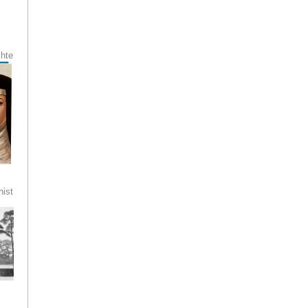
ider
s
t
chte
mut
esen.
es
und
aul
 und
ist
tive
ke
seum
d
-