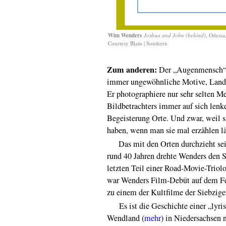
Wim Wenders
Joshua and John (behind)
, Odessa
Courtesy Blain | Southern
Zum anderen:
Der „Augenmensch“ W
immer ungewöhnliche Motive, Lands
Er photographiere nur sehr selten 
Bildbetrachters immer auf sich lenk
Begeisterung Orte. Und zwar, weil s
haben, wenn man sie mal erzählen lä
Das mit den Orten durchzieht sein
rund 40 Jahren drehte Wenders den 
letzten Teil einer Road-Movie-Triol
war Wenders Film-Debüt auf dem Fest
zu einem der Kultfilme der Siebziger
Es ist die Geschichte einer „lyri
Wendland (
mehr
) in Niedersachsen 