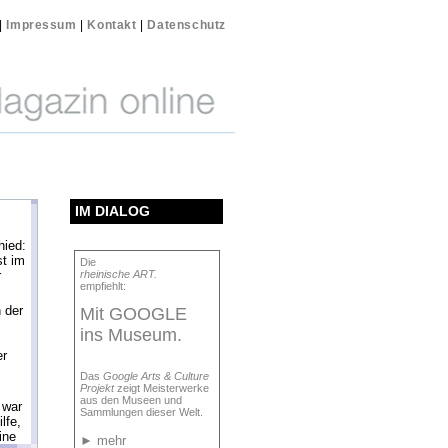
|
Impressum
|
Kontakt
|
Datenschutz
IM DIALOG
ied:
st im
Die
r
rheinische ART.
empfiehlt:
 der
Mit GOOGLE
ins Museum.
er
Das
Google Arts & Culture
Projekt
zeigt Meisterwerke
aus den Museen und
 war
Sammlungen dieser Welt.
lfe,
ine
►
mehr