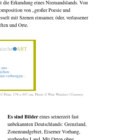
st die Erkundung eines Niemandslands. Von
Kunstforschung un
omposition von „großer Poesie und
Förderung in Paris 
Europa. Ein Intervi
fesselt mit Szenen einsamer, öder, verlassener
mit Liz Glassman 
John Davis
ften und Orte.
Feld-Haus
Schöne
Wohnen mit
Andachtsbildern
Die Düsseldorfer
Malerschule
und ih
Blick auf Preussen
Rheinprovinz von K
bis Bingen: Landsc
zwischen Dichtung
Wirklichkeit
Ehrung für Uecker
, C-Print, 178 x 447 cm, Photo © Wim Wenders / Courtesy
Maler und
Objektkünstler Gün
Uecker ist der 52.
Träger des
Es sind Bilder
eines seinerzeit fast
Staatspreises NR
unbekannten Deutschlands: Grenzland,
Fußball im Muse
Zonenrandgebiet, Eiserner Vorhang,
Viel Rundes ist jetz
Eckigen. Das Deut
sterbendes Land. Mit Orten ohne