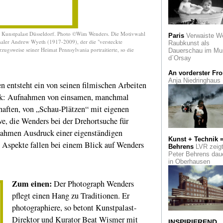
Eine Ausstellung in
Galerie Voss
Flüchtlinge & Wir
Kunstpalast Düsseldorf. Photo ©Wim Wenders. Die Motivwahl
Paris
Verwaiste W
der Photobastei Zür
smaler Andrew Wyeth (1917-2009), der die "versteckte
Raubkunst als
Flucht kann jeden
gsweise seiner Heimat Pennsylvania portraitierte, so die
Dauerschau im Mu
treffen - und betrifft
d`Orsay
jeden
An vorderster Fro
Vertragsverlänge
Anja Niedringhaus
en entsteht ein von seinen filmischen Arbeiten
Beat Wismer wird b
September 2017 al
rk: Aufnahmen von einsamen, manchmal
Generaldirektor das
haften, von „Schau-Plätzen“ mit eigenen
Museum Kunstpala
leiten
e, die Wenders bei der Drehortsuche für
fnahmen Ausdruck einer eigenständigen
Agrippina
Kaiserli
Kunst + Technik 
Köln feiert den 200
 Aspekte fallen bei einem Blick auf Wenders
Behrens
LVR zeig
Geburtstag seiner
Peter Behrens dau
Stadtmutter
in Oberhausen
Thomas Demand
Seine "Modellstudi
Zum einen:
Der Photograph Wenders
von Architekturmod
pflegt einen Hang zu Traditionen. Er
namhafter Architek
sind im Siza-Pavill
photographiere, so betont Kunstpalast-
ausgestellt
Direktor und Kurator Beat Wismer mit
INSPIRIEREND