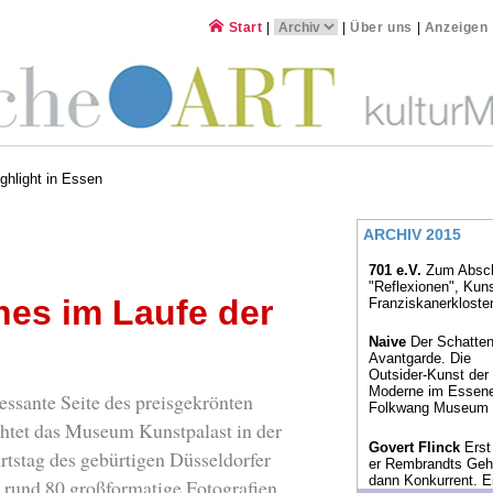
Start
|
|
Über uns
|
Anzeigen
ghlight in Essen
ARCHIV 2015
701 e.V.
Zum Absch
"Reflexionen", Kun
es im Laufe der
Franziskanerkloste
Naive
Der Schatten
Avantgarde. Die
Outsider-Kunst der
Moderne im Essen
essante Seite des preisgekrönten
Folkwang Museum
tet das Museum Kunstpalast in der
Govert Flinck
Erst
tstag des gebürtigen Düsseldorfer
er Rembrandts Gehi
dann Konkurrent. E
rund 80 großformatige Fotografien,