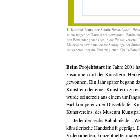
U-Bahnhof Benrather Straße
Himmel oben, Himm
in ein fliegendes Raumschiff verwandelt. Zahlre
den Betrachter gedanklich in das Weltall versetzt.
Materialien sowie die leichte Schräglage der Stütz
schwebend über die Erde zu gleiten. Grafik/Foto 
Beim Projektstart
im Jahre 2001 ha
zusammen mit der Künstlerin Heik
gewonnen. Ein Jahr später begann d
Künstler oder einer Künstlerin zu e
wurde seinerzeit aus einem umfangrei
Fachkompetenz der Düsseldorfer Kult
Kunstvereins, des Museum Kunstpala
Jeder der sechs Bahnhöfe der „Weh
künstlerische Handschrift geprägt. E
Videoarbeiten, konzeptuelle, maleri