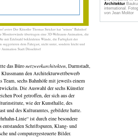
Kurator, Kritiker un
Architektur
Bauku
Kunsthistoriker Ha
international. Fotog
Ulrich Obrist wurde
von Jean Molitor
dem Internationale
Folkwang-Preis 20
geehrt
el unten
Der Künstler Thomas Stricker hat "seinen" Bahnhof
iche Monitorwände übertragen eine 3D-Weltraum-Animation, die
BundeskunstHAL
 Die mit Edelstahl bekleideten Wände, die Farbigkeit der
FAME
"Wir probier
en suggerieren dem Fahrgast, nicht unter, sondern leicht und
aus." Ein
© Animation Stadt Düsseldorf
(Indoor)Graffiti- und
Street Art-Festival 
Bonn
tte das Büro
netzwerkarchitekten
, Darmstadt,
Erich Sander
Lebe
e Klussmann den Architekturwettbewerb
und Werk von Eric
Sander, Sohn von
as Team, sechs Bahnhöfe mit jeweils einem
August Sander:
ntwickeln. Die Auswahl der sechs Künstler
Gefangener und
Fotograf in der NS-
chen Pool getroffen, der sich aus der
urinstitute, wie der Kunsthalle, des
Terra Foundation
Neues amerikanisc
st und des Kulturamtes, gebildete hatte.
Zentrum für
rhahn-Linie“ ist durch eine besondere
Kunstforschung un
Förderung in Paris 
s entstanden Schriftspuren, Klang- und
Europa. Ein Intervi
mit Liz Glassman 
sche und computergesteuerte Bilder.
John Davis