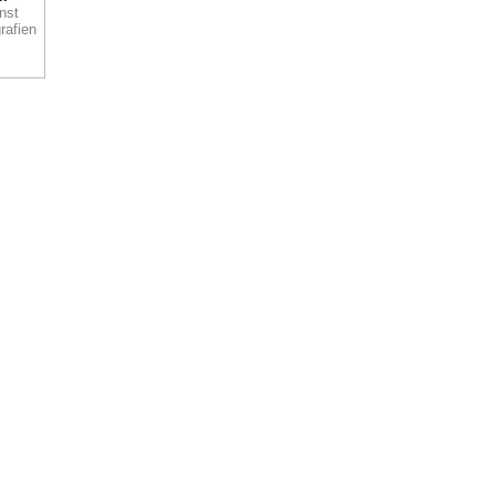
d
nst
ns
rafien
 mit
n
15
L OF
en es
in
n
h
Zeit
hes
d
für
ew
und