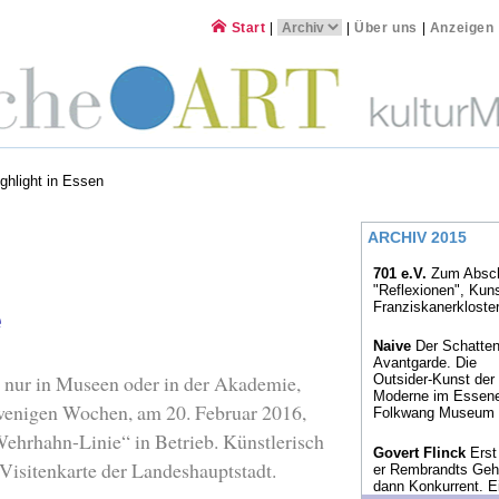
Start
|
|
Über uns
|
Anzeigen
ghlight in Essen
ARCHIV 2015
701 e.V.
Zum Absch
"Reflexionen", Kun
Franziskanerkloste
e
Naive
Der Schatten
Avantgarde. Die
t nur in Museen oder in der Akademie,
Outsider-Kunst der
Moderne im Essen
 wenigen Wochen, am 20. Februar 2016,
Folkwang Museum
ehrhahn-Linie“ in Betrieb. Künstlerisch
Govert Flinck
Erst
 Visitenkarte der Landeshauptstadt.
er Rembrandts Gehi
dann Konkurrent. E