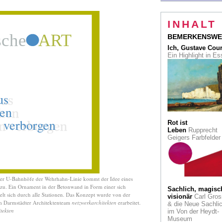
Ausstellung im M
Kurhaus Kleve
INHALT
Bei sanftem
Kerzenschein
BEMERKENSWE
"Gemalte Verführun
Ich, Gustave Cou
titelt das Wallraf-
Ein Highlight in E
Richartz-Museum d
Schalcken-
Retrospektive
Provenienzforsch
Krupp-Stiftung richt
zwei Professuren a
Bonner Universität 
Rot ist
Tomi Ungerer
- de
Leben
Rupprecht
Chamäleonist - im
Geigers Farbfelde
Kunsthaus Zürich
UTOPIE documen
Ein Buch thematisi
die Unvollendeten 
der U-Bahnhöfe der Wehrhahn-Linie kommt der Idee eines
Weltkunstschau un
 zu. Ein Ornament in der Betonwand in Form einer sich
Sachlich, magisc
zeigt, "was in Kass
gelt sich durch alle Stationen. Das Konzept wurde von der
visionär
Carl Gros
nicht zu sehen war
m Darmstädter Architektenteam
netzwerkarchitekten
erarbeitet.
& die Neue Sachlic
tekten
im Von der Heydt-
Otto Pankok
Aktuel
Museum