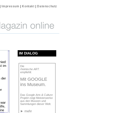
|
Impressum
|
Kontakt
|
Datenschutz
IM DIALOG
ied:
st im
Die
r
rheinische ART.
empfiehlt:
 der
Mit GOOGLE
ins Museum.
er
Das
Google Arts & Culture
Projekt
zeigt Meisterwerke
aus den Museen und
 war
Sammlungen dieser Welt.
lfe,
ine
►
mehr