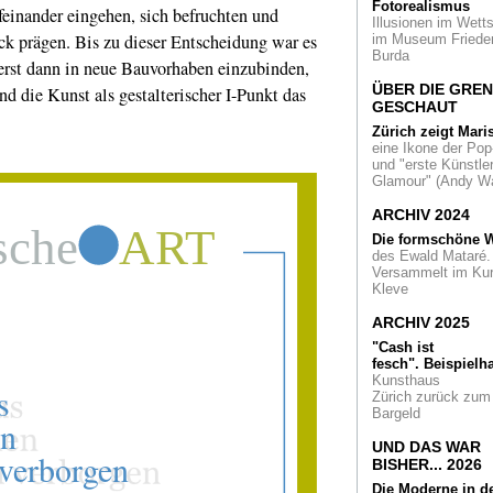
ohne Budget- Limit
Fotorealismus
feinander eingehen, sich befruchten und
gekauft: Nippons
Illusionen im Wetts
k prägen. Bis zu dieser Entscheidung war es
Impressionisten-
im Museum Friede
Schätze sind in der
Burda
erst dann in neue Bauvorhaben einzubinden,
Bundeskunsthalle
ausgestellt
ÜBER DIE GRE
nd die Kunst als gestalterischer I-Punkt das
GESCHAUT
Artists against Ai
Zürich zeigt Mari
Ausstellung und Au
eine Ikone der Pop
in der Bundeskunst
und "erste Künstler
in Bonn
Glamour" (Andy Wa
ARCHIV 2024
Kölnischer
Kunstverein
Die formschöne W
Jahresgabe 2015 v
des Ewald Mataré.
Kai Althoff
Versammelt im Ku
Kleve
Reingehen, hinset
gucken
- die lichte
ARCHIV 2025
Kompositionen der
"Cash ist
Agnes Martin im K
fesch".
Beispielha
Kunsthaus
The Broad Museu
Zürich zurück zum
L.A.
... und wie ein
Bargeld
Stadt zum
Kunstmagneten wir
UND DAS WAR
BISHER... 2026
Ehrung für Obrist
Die Moderne in d