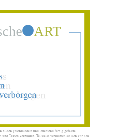
Feld-Haus
Schöne
Wohnen mit
Andachtsbildern
Die Düsseldorfer
Malerschule
und ih
Blick auf Preussen
Rheinprovinz von K
bis Bingen: Landsc
zwischen Dichtung
Wirklichkeit
Ehrung für Uecker
Maler und
Objektkünstler Gün
Uecker ist der 52.
Träger des
Staatspreises NR
Fußball im Muse
Viel Rundes ist jetz
Eckigen. Das Deut
Fußballmuseum de
DFB in Dortmund is
eröffnet worden
ion bilden geschmiedete und leuchtend farbig gefasste
n und Texten verbinden. Teilweise verdichten sie sich vor den
Kultstatus
Der Mac