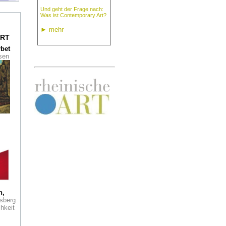
useum
Und geht der Frage nach:
Was ist Contemporary Art?
►
mehr
RT
g"
rbet
ssen
ie
ung
et
n der
ein
r
r
ta
ert
der
d
h,
el
sberg
"
hkeit
ler