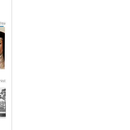
ider
s
t
chte
mut
esen.
es
und
aul
 und
ist
tive
ke
seum
l
 und