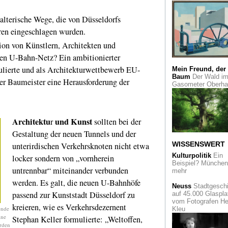
denn je sind seine
Porträts von Sinti 
Roma. Eine Ausste
alterische Wege, die von Düsseldorfs
in Berlin
ren eingeschlagen wurden.
Édith Piaf
Frankrei
 von Künstlern, Architekten und
feiert den 100.
hen U-Bahn-Netz? Ein ambitionierter
Geburtstag der
Sängerin
ulierte und als Architekturwettbewerb EU-
Mein Freund, der
Baum
Der Wald i
der Baumeister eine Herausforderung der
sushi connection
Gasometer Oberh
Hamburger Street A
Künstler mittenimw
zeigt in der Galerie
30works
Architektu
und Kunst
r
sollten bei der
Gestaltung der neuen Tunnels und der
Das Bauhaus tanzt
Bayer Kultur zeigt 
WISSENSWERT
unterirdischen Verkehrsknoten nicht etwa
legendäre Dessaue
Bühnenwerkstatt al
Kulturpolitik
Ein
locker sondern von „vornherein
hoch innovativen
Beispiel? München 
untrennbar“ miteinander verbunden
"Abenteuerspielplat
mehr
Erwachsene"
werden. Es galt, die neuen U-Bahnhöfe
Neuss
Stadtgeschi
passend zur Kunststadt Düsseldorf zu
auf 45.000 Glaspla
Lob der Flucht
Es 
vom Fotografen He
der Franzose Henri
kreieren, wie es Verkehrsdezernent
ende
Kleu
Laborit, der mit "Él
ine
Stephan Keller formulierte: „Weltoffen,
de la fuite" den Ital
erden
Corrado Zeni inspiri