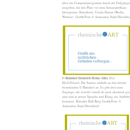
über ein Computerprogramm durch die Fußgänge
ausgelöst, die den Platz vor dem Schauspielhaus
überqueren. Künstlerin: Ursula Damm (Berlin,
Weimar) Grafik/
Foto © Animation Stadt Düsseldo
U-Bahnhof Heinrich-Heine-Allee
Drei
Modellräume
Die Station schließt an den bereits
bestehenden U-Bahnhof an. Es gibt drei neue
Zugänge, die sowohl visuell als auch akustisch gest
sind und in denen Sprache und Klang zur Auffüh
kommen. Künstler Ralf Brög Grafik/
Foto
©
Animation Stadt Düsseldorf