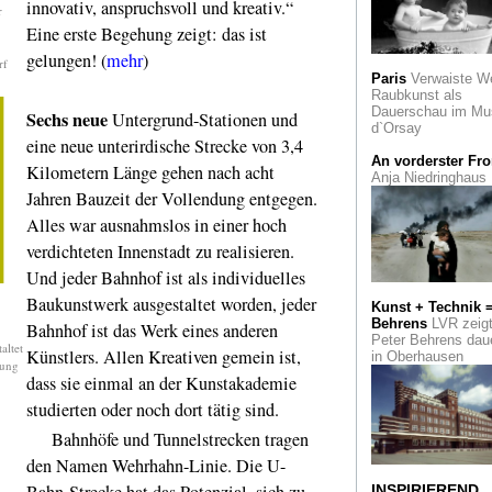
innovativ, anspruchsvoll und kreativ.“
r
Eine Ausstellung in
Galerie Voss
Eine erste Begehung zeigt: das ist
gelungen! (
mehr
)
rf
Flüchtlinge & Wir
Paris
Verwaiste W
der Photobastei Zür
Raubkunst als
Flucht kann jeden
Dauerschau im Mu
Sechs neue
Untergrund-Stationen und
treffen - und betrifft
d`Orsay
jeden
eine neue unterirdische Strecke von 3,4
An vorderster Fro
Kilometern Länge gehen nach acht
Vertragsverlänge
Anja Niedringhaus
Beat Wismer wird b
Jahren Bauzeit der Vollendung entgegen.
September 2017 al
Alles war ausnahmslos in einer hoch
Generaldirektor das
Museum Kunstpala
verdichteten Innenstadt zu realisieren.
leiten
Und jeder Bahnhof ist als individuelles
Agrippina
Kaiserli
Baukunstwerk ausgestaltet worden, jeder
Kunst + Technik 
Köln feiert den 200
Behrens
LVR zeig
Bahnhof ist das Werk eines anderen
Geburtstag seiner
Peter Behrens dau
Stadtmutter
altet
Künstlers. Allen Kreativen gemein ist,
in Oberhausen
rung
dass sie einmal an der Kunstakademie
Thomas Demand
Seine "Modellstudi
studierten oder noch dort tätig sind.
von Architekturmod
namhafter Architek
Bahnhöfe und Tunnelstrecken tragen
sind im Siza-Pavill
den Namen Wehrhahn-Linie. Die U-
ausgestellt
Bahn-Strecke hat das Potenzial, sich zu
INSPIRIEREND