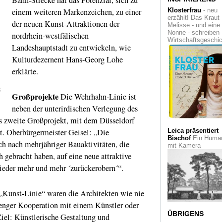
Verfolgte Künste
W
einem weiteren Markenzeichen, zu einer
Klosterfrau
- neu
das Vergessen: Da
erzählt! Das Kraut
neue Zentrum für
der neuen Kunst-Attraktionen der
Melisse - und eine
verfolgte Künste in
Nonne - schreiben
nordrhein-westfälischen
Solingen ist eröffne
Wirtschaftsgeschi
Landeshauptstadt zu entwickeln, wie
Momente
Von Hel
Kulturdezernent Hans-Georg Lohe
Schmidt bis zur
Faszination der Ri
erklärte.
Eine Ausstellung d
Fotografen Ansgar
5
Maria van Treeck
Großprojekte
Die Wehrhahn-Linie ist
neben der unterirdischen Verlegung des
Glashaut, Beton 
keine Schnörkel
P
s zweite Großprojekt, mit dem Düsseldorf
Schneider-Esleben
die High-Tech-
at. Oberbürgermeister Geisel: „Die
Leica präsentiert
Architektur der
Bischof
Ein Human
ch nach mehrjähriger Bauaktivitäten, die
Fünfziger
mit Kamera
h gebracht haben, auf eine neue attraktive
Benefizauktion
ieder mehr und mehr ´zurückerobern´“.
zugunsten der Initia
"Hilfe für ALS-kran
Menschen" im Mu
„Kunst-Linie“ waren die Architekten wie nie
Folkwang
n enger Kooperation mit einem Künstler oder
Perspektivwechse
ÜBRIGENS
Ziel: Künstlerische Gestaltung und
Nahezu rauschhaft