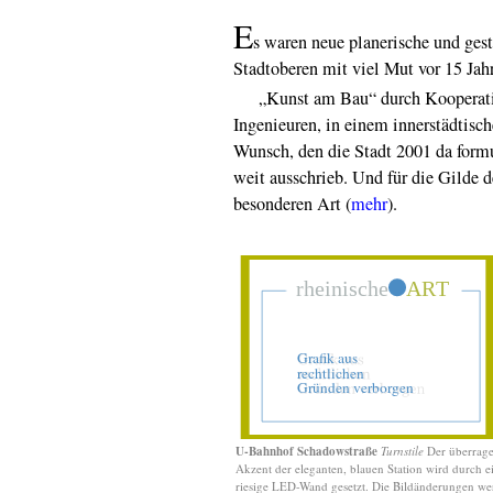
E
s waren neue planerische und gest
Stadtoberen mit viel Mut vor 15 Jah
„Kunst am Bau“ durch Kooperation
Ingenieuren, in einem innerstädtisc
Wunsch, den die Stadt 2001 da form
weit ausschrieb. Und für die Gilde 
besonderen Art (
mehr
).
U-Bahnhof Schadowstraße
Turnstile
Der überrag
Akzent der eleganten, blauen Station wird durch e
riesige LED-Wand gesetzt. Die Bildänderungen w