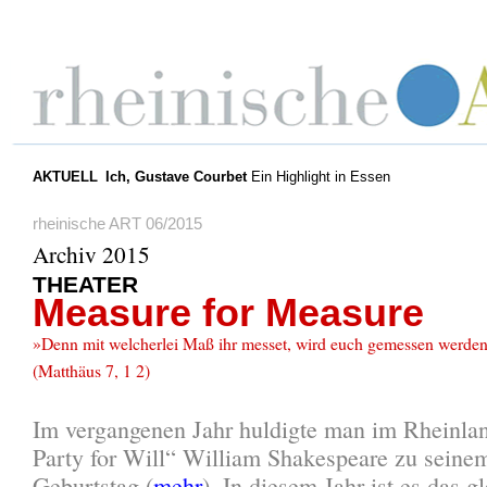
AKTUELL
Ich, Gustave Courbet
Ein Highlight in Essen
rheinische ART 06/2015
Archiv 2015
THEATER
Measure for Measure
»Denn mit welcherlei Maß ihr messet, wird euch gemessen werde
(Matthäus 7, 1 2)
Im vergangenen Jahr huldigte man im Rheinla
Party for Will“ William Shakespeare zu seine
Geburtstag (
mehr
). In diesem Jahr ist es das 