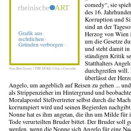
comedy“, sie spie
des 16. Jahrhunder
Korruption und Sit
sind an der Tages
Herzog von Wien i
um die Gesetze du
und steht damit in
ständigen Kritik s
Statthalters Angelo
Foto Bob Goody / THE DUKE © Eat a Crocodile
durchgreifen will. 
überlässt der Her
Angelo, um angeblich auf Reisen zu gehen ... und
als Strippenzieher im Hintergrund und beobachtet
Moralapostel Stellvertreter selbst durch die Mach
korrumpiert wird und seinen Begierden nachgibt
Nonne hat es ihm angetan, die ihn um Milde für 
Tode verurteilten Bruder bittet. Der Bruder soll ge
werden, wenn die Nonne sich Angelo für eine Nach