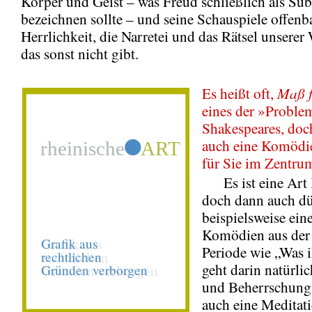
Körper und Geist – was Freud schließlich als Su
bezeichnen sollte – und seine Schauspiele offenb
Herrlichkeit, die Narretei und das Rätsel unserer 
das sonst nicht gibt.
Maß 
Es heißt oft,
eines der »Proble
Shakespeares, doch 
auch eine Komödie
für Sie im Zentru
Es ist eine Art
doch dann auch düs
beispielsweise ein
Komödien aus der 
Periode wie „Was i
geht darin natürl
und Beherrschung 
auch eine Meditat