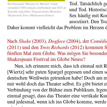
Tod. Tatsächlich g
Das Schauspiel "Measure for Measure" wurde
vermutlich 1604 erstmals veröffentlicht und 1623 als
und Tod. Historis
Komödie aufgeführt. Zeitgenössische Illustration
Sex häufig mit K
(Kupferstich) Foto ©Shakespeare Festival
assoziiert. Den To
Daher kommt vielleicht das Problem im Herzen de
Shake
Dogface
Comédie
Nach
(2003),
(2004), der
Trois Richards
(2011) und den
(2012) kommen Si
fünften Mal zum Globe. Was mögen Sie besonde
Shakespeare Festival im Globe Neuss?
Nun, ich erinnere mich, dass ich einmal mit R
[Wiertz] sehr guten Spargel gegessen und einen s
deutschen Weißwein getrunken habe! Doch am me
mir wohl doch das Theater selbst. Es gibt bietet e
Verbindung von der Bühne zum Publikum. Irgen
einmal gesagt, dass das Theater eine vertikale Ku
und jedesmal, wenn ich ins Globe komme, werde 