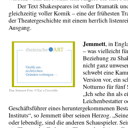
Der Text Shakespeares ist voller Dramatik un
gleichzeitig voller Komik – eine der frühesten 
der Theatergeschichte mit einem herrlich listenre
Ausgang.
Jemmett
, in Eng
– was vielleicht fü
Beziehung zu Sha
nicht ganz unwesent
schwebt eine Kam
Version vor, ein sc
Notturno für fünf 
Dan Jemmett Foto © Eat a Crocodile
„Ich sehe ihn als e
Leichenbestatter o
Geschäftsführer eines heruntergekommenen Best
Instituts“, so Jemmett über seinen Herzog. „Sein
oder lebendig, sind die anderen Schauspieler. Sei