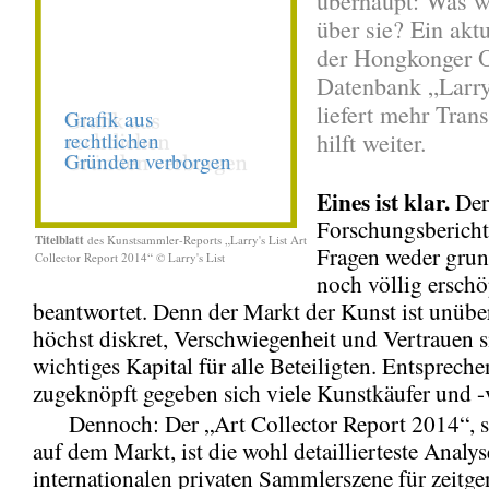
überhaupt: Was 
über sie? Ein akt
der Hongkonger O
Datenbank „Larry
liefert mehr Tran
hilft weiter.
Eines ist klar.
Der
Forschungsbericht
Titelblatt
des Kunstsammler-Reports „Larry's List Art
Fragen weder grun
Collector Report 2014“ © Larry's List
noch völlig ersch
beantwortet. Denn der Markt der Kunst ist unüber
höchst diskret, Verschwiegenheit und Vertrauen s
wichtiges Kapital für alle Beteiligten. Entsprech
zugeknöpft gegeben sich viele Kunstkäufer und -
Dennoch: Der „Art Collector Report 2014“, se
auf dem Markt, ist die wohl detaillierteste Analys
internationalen privaten Sammlerszene für zeitge