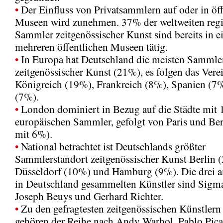
•
Der Einfluss von Privatsammlern auf oder in öf
Museen wird zunehmen. 37% der weltweiten regis
Sammler zeitgenössischer Kunst sind bereits in 
mehreren öffentlichen Museen tätig.
•
In Europa hat Deutschland die meisten Sammle
zeitgenössischer Kunst (21%), es folgen das Vere
Königreich (19%), Frankreich (8%), Spanien (7%
(7%).
•
London dominiert in Bezug auf die Städte mit
europäischen Sammler, gefolgt von Paris und Ber
mit 6%).
•
National betrachtet ist Deutschlands größter
Sammlerstandort zeitgenössischer Kunst Berlin 
Düsseldorf (10%) und Hamburg (9%). Die drei a
in Deutschland gesammelten Künstler sind Sigma
Joseph Beuys und Gerhard Richter.
•
Zu den gefragtesten zeitgenössischen Künstlern
gehören der Reihe nach Andy Warhol, Pablo Pic