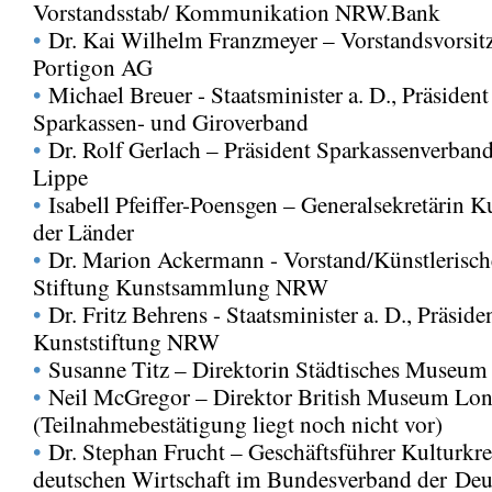
Vorstandsstab/ Kommunikation NRW.Bank
•
Dr. Kai Wilhelm Franzmeyer – Vorstandsvorsit
Portigon AG
•
Michael Breuer - Staatsminister a. D., Präsiden
Sparkassen- und Giroverband
•
Dr. Rolf Gerlach – Präsident Sparkassenverban
Lippe
•
Isabell Pfeiffer-Poensgen – Generalsekretärin K
der Länder
•
Dr. Marion Ackermann - Vorstand/Künstlerisch
Stiftung Kunstsammlung NRW
•
Dr. Fritz Behrens - Staatsminister a. D., Präside
Kunststiftung NRW
•
Susanne Titz – Direktorin Städtisches Museum
•
Neil McGregor – Direktor British Museum Lo
(Teilnahmebestätigung liegt noch nicht vor)
•
Dr. Stephan Frucht – Geschäftsführer Kulturkre
deutschen Wirtschaft im Bundesverband der Deu