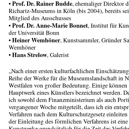
Prof. Dr. Rainer Budde
•
, ehemaliger Direktor d
Richartz-Museums in Köln (bis 2004), bereits se
Mitglied des Ausschusses
Prof. Dr. Anne-Marie Bonnet
•
, Institut für Ku
der Universität Bonn
Heiner Wemhöner
•
, Kunstsammler, Gründer 
Wemhöner
Hans Strelow
•
, Galerist
„Nach einer ersten kulturfachlichen Einschätzung
Reihe der Werke für die Museumslandschaft in N
Westfalen von großer Bedeutung. Einige können 
Hauptwerk eines Künstlers bezeichnet werden. D
ich sowohl dem Finanzministerium als auch Por
vergangener Woche mitgeteilt, dass ich ein entsp
Verfahren nach dem Kulturschutzgesetz einleiten
der Einleitung des förmlichen Verfahrens ist eine
Kunstwerke grundsätzlich für die Zeit des Verfah