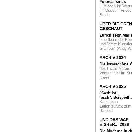
Fotorealismus
Kunsthalle Düsseld
Illusionen im Wetts
präsentiert japanis
im Museum Friede
und internationale
Burda
Künstler
ÜBER DIE GRE
Brücken
fotografier
GESCHAUT
von Boris Becker
Zürich zeigt Mari
eine Ikone der Pop
Was lange währt
D
und "erste Künstler
Museum Küppersm
Glamour" (Andy Wa
MKM in Duisburg
erweitert seine
ARCHIV 2024
Kapazität
Die formschöne W
des Ewald Mataré.
Nach Querelen
"Di
Versammelt im Ku
Füchse" von Franz
Kleve
Marc aus dem
Kunstpalast
ARCHIV 2025
inDüsseldorf werde
zügig restituiert
"Cash ist
fesch".
Beispielha
Christo & Jeanne-
Kunsthaus
Claude
Paris verhül
Zürich zurück zum
sein Nationalmonu
Bargeld
und ein
niederrheinisches
UND DAS WAR
Unternehmen liefer
BISHER... 2026
Stoff
Die Moderne in d