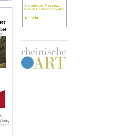
Und geht der Frage nach:
Was ist Contemporary Art?
n
Ein
►
mehr
uf
RT
rbet
ssen
cher
r
 der
t an
r
oo
 im
m
r
h,
e
sberg
hkeit
r