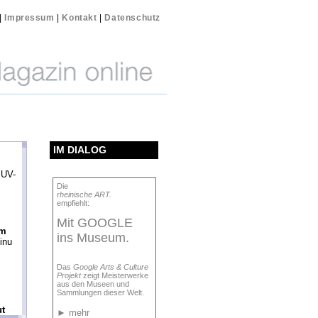
|
Impressum
|
Kontakt
|
Datenschutz
IM DIALOG
 UV-
Die
rheinische ART.
empfiehlt:
Mit GOOGLE
em
ins Museum.
inu
Das
Google Arts & Culture
Projekt
zeigt Meisterwerke
aus den Museen und
Sammlungen dieser Welt.
ut
►
mehr