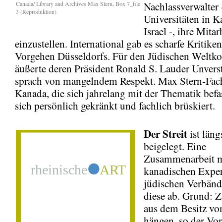
Canada/ Library and Archives Max Stern, Box 7_file
Nachlassverwalter 
3 (Reproduktion)
Universitäten in 
Israel -, ihre Mitar
einzustellen. International gab es scharfe Kritik
Vorgehen Düsseldorfs. Für den Jüdischen Weltko
äußerte deren Präsident Ronald S. Lauder Unvers
sprach von mangelndem Respekt. Max Stern-Fach
Kanada, die sich jahrelang mit der Thematik befa
sich persönlich gekränkt und fachlich brüskiert.
Der Streit
ist läng
beigelegt. Eine
Zusammenarbeit m
kanadischen Expe
jüdischen Verbänd
diese ab. Grund: 
aus dem Besitz vo
hängen, so der Vor