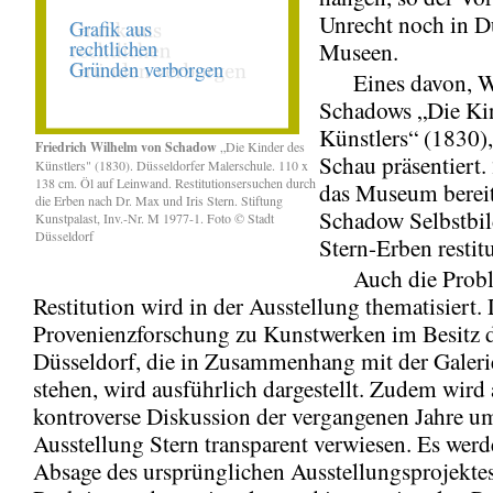
Unrecht noch in D
Museen.
Eines davon, W
Schadows „Die Ki
Künstlers“ (1830),
Friedrich Wilhelm von Schadow
„Die Kinder des
Schau präsentiert.
Künstlers" (1830). Düsseldorfer Malerschule. 110 x
138 cm. Öl auf Leinwand. Restitutionsersuchen durch
das Museum bereit
die Erben nach Dr. Max und Iris Stern. Stiftung
Schadow Selbstbil
Kunstpalast, Inv.-Nr. M 1977-1. Foto © Stadt
Düsseldorf
Stern-Erben restitu
Auch die Proble
Restitution wird in der Ausstellung thematisiert. 
Provenienzforschung zu Kunstwerken im Besitz d
Düsseldorf, die in Zusammenhang mit der Galeri
stehen, wird ausführlich dargestellt. Zudem wird 
kontroverse Diskussion der vergangenen Jahre u
Ausstellung Stern transparent verwiesen. Es werd
Absage des ursprünglichen Ausstellungsprojekte