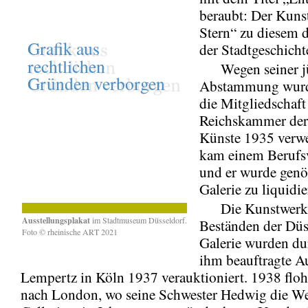
beraubt: Der Kun
Stern“ zu diesem 
der Stadtgeschicht
Wegen seiner jü
Abstammung wurd
die Mitgliedschaft
Reichskammer der
Künste 1935 verwe
kam einem Berufsv
und er wurde genöt
Galerie zu liquidie
Die Kunstwerke
Ausstellungsplakat
im Stadtmuseum Düsseldorf.
Beständen der Düs
Foto © rheinische ART
2021
Galerie wurden du
ihm beauftragte A
Lempertz in Köln 1937 verauktioniert. 1938 floh 
nach London, wo seine Schwester Hedwig die We