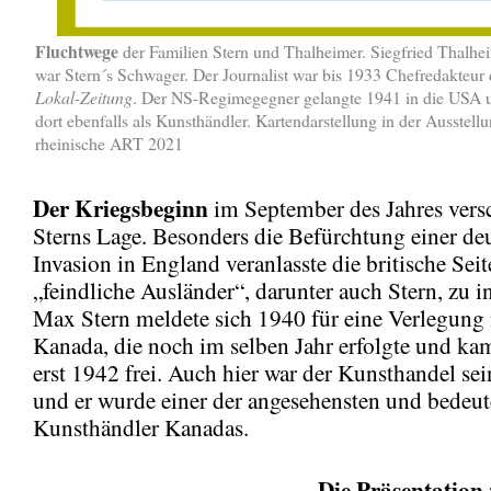
Fluchtwege
der Familien Stern und Thalheimer. Siegfried Thalh
war Stern´s Schwager. Der Journalist war bis 1933 Chefredakteur
Lokal-Zeitung
. Der NS-Regimegegner gelangte 1941 in die USA un
dort ebenfalls als Kunsthändler. Kartendarstellung in der Ausstell
rheinische ART 2021
Der Kriegsbeginn
im September des Jahres versc
Sterns Lage. Besonders die Befürchtung einer de
Invasion in England veranlasste die britische Seit
„feindliche Ausländer“, darunter auch Stern, zu in
Max Stern meldete sich 1940 für eine Verlegung
Kanada, die noch im selben Jahr erfolgte und ka
erst 1942 frei. Auch hier war der Kunsthandel se
und er wurde einer der angesehensten und bedeu
Kunsthändler Kanadas.
Die Präsentation