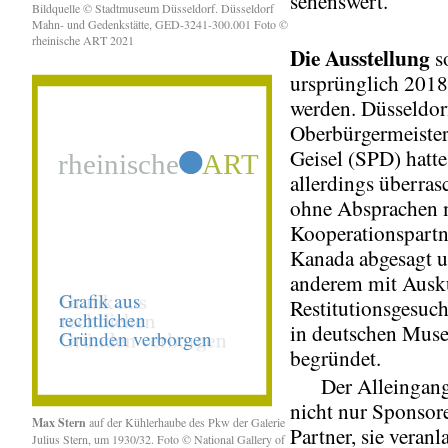
sehenswert.
Bildquelle © Stadtmuseum Düsseldorf. Düsseldorf
Mahn- und Gedenkstätte, GED-3241-300.001 Foto ©
rheinische ART 2021
Die Ausstellung
so
ursprünglich 2018
werden. Düsseldor
Oberbürgermeiste
Geisel (SPD) hatte
allerdings überra
ohne Absprachen 
Kooperationspartn
Kanada abgesagt u
anderem mit Ausk
Restitutionsgesuc
in deutschen Mus
begründet.
Der Alleingang 
nicht nur Sponsor
Max Stern
auf der Kühlerhaube des Pkw der Galerie
Partner, sie veranl
Julius Stern, um 1930/32. Foto © National Gallery of