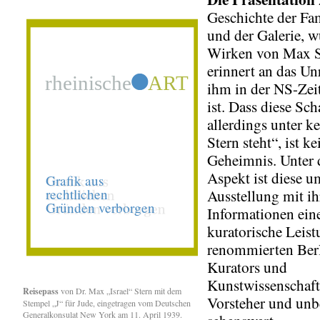
Geschichte der Fam
und der Galerie, w
Wirken von Max S
erinnert an das Un
ihm in der NS-Zei
ist. Dass diese Sch
allerdings unter k
Stern steht“, ist ke
Geheimnis. Unter
Aspekt ist diese u
Ausstellung mit ih
Informationen ein
kuratorische Leist
renommierten Berl
Kurators und
Kunstwissenschaftl
Reisepass
von Dr. Max „Israel“ Stern mit dem
Vorsteher und unb
Stempel „J“ für Jude, eingetragen vom Deutschen
Generalkonsulat New York am 11. April 1939.