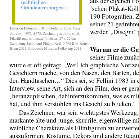
aus der eigenen F
´schen Plakat-Kol
190 Fotografien. 
seiner 21 gedreht
Federico Fellini
o.T. (Kopfstudie zu Tittas Vater
werden „Disegni“ p
Aurelio), 1972–1973, Zeichnung zu
Amarcord
,
Filzstift und schwarzer Fineliner, 27 x 22 cm.
Sammlung Jakob und Philipp Keel © VG Bild-Kunst,
Warum
er die Ge
Bonn 2021. Bildquelle Museum Folkwang 2021
seiner Filme zunäc
wurde er oft gefragt. „Weil ich graphische Notize
Gesichtern mache, von den Nasen, den Bärten, de
den Handtaschen…“ Dies sei, so Fellini 1983 in
Interview, seine Art, sich an den Film, den er ge
„heranzupirschen, dahinterzukommen, was es mit
hat, und ihm verstohlen ins Gesicht zu blicken.“
Das Zeichnen war sein wichtigstes Werkzeug
markante alte und junge, skurrile, eigenwillige 
weibliche Charaktere als Filmfiguren zu entwerfen
auszuformen, Kostüme, Dekors und andere Requi