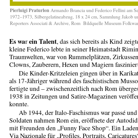
Pierluigi Praturlon
Armando Brancia und Federico Fellini am S
1972–1973, Silbergelatineabzug, 18 x 24 cm, Sammlung Jakob u
Reporters Associati & Archive, Rom Bildquelle Museum Folkwa
Es wa
ein Talent
r
, das sich bereits als Kind zeig
kleine Federico lebte in seiner Heimatstadt Rimin
Traumwelten, war von Rummelplätzen, Zirkussen
Clowns, Zauberern, Hexen und Magiern faszinier
Die Kinder-Kritzeleien gingen über in Karikatu
als 17-Jähriger während des faschistischen Muss
fertigte und – zwischenzeitlich nach Rom überges
1938 in Zeitungen und Satire-Magazinen veröffe
konnte.
Ab 1944, der Italo-Faschismus war passé und a
Soldaten nahmen Rom ein, eröffnete der Autodida
mit Freunden den „Funny Face Shop“. Ein Lade
Via Nazionale für „Profiles, Portraits, Caricature