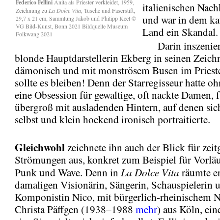
Federico Fellini
Anita als Priester verkleidet, 1959,
italienischen Nach
Zeichnung zu
La Dolce Vita,
Tusche und Faserstift,
und war in dem ka
29,7 x 21 cm, Sammlung Jakob und Philipp Keel ©
VG Bild-Kunst, Bonn 2021 Bildquelle Museum
Land ein Skandal.
Folkwang 2021
Darin inszenierte
blonde Hauptdarstellerin Ekberg in seinen Zeic
dämonisch und mit monströsem Busen im Prieste
sollte es bleiben! Denn der Starregisseur hatte o
eine Obsession für gewaltige, oft nackte Damen, f
übergroß mit ausladenden Hintern, auf denen sic
selbst und klein hockend ironisch portraitierte.
Gleichwohl
zeichnete ihn auch der Blick für zei
Strömungen aus, konkret zum Beispiel für Vorläu
La Dolce Vita
Punk und Wave. Denn in
räumte er
damaligen Visionärin, Sängerin, Schauspielerin 
Komponistin Nico, mit bürgerlich-rheinischem
Christa Päffgen (1938–1988
mehr
) aus Köln, ein