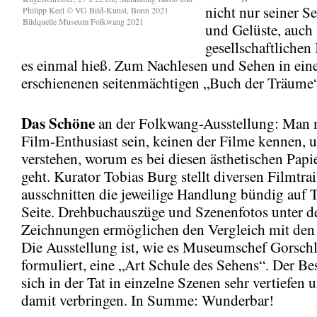
nicht nur seiner S
Philipp Keel © VG Bild-Kunst, Bonn 2021
Bildquelle Museum Folkwang 2021
und Gelüste, auch 
gesellschaftlichen
es einmal hieß. Zum Nachlesen und Sehen in ein
erschienenen seitenmächtigen „Buch der Träume“
Das
Schöne
an der Folkwang-Ausstellung: Man 
Film-Enthusiast sein, keinen der Filme kennen, 
verstehen, worum es bei diesen ästhetischen Papi
geht. Kurator Tobias Burg stellt diversen Filmtrai
ausschnitten die jeweilige Handlung bündig auf T
Seite. Drehbuchauszüge und Szenenfotos unter d
Zeichnungen ermöglichen den Vergleich mit den 
Die Ausstellung ist, wie es Museumschef Gorschl
formuliert, eine „Art Schule des Sehens“. Der B
sich in der Tat in einzelne Szenen sehr vertiefen u
damit verbringen. In Summe: Wunderbar!