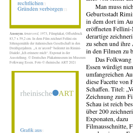
Man muss nicht 
Geburtsstadt Rimi
in dem dort im A
eröffneten Fellin
Anonym
Amarcord
, 1973, Filmplakat, Offsetdruck
derartige zeichner
83,7 x 59,2 cm. In dem Film zeichnet Fellini ein
zu sehen und ihre
Sittengemälde der italienischen Gesellschaft in den
Dreißigerjahren. „A m´arcord“ bedeutet im Rimini-
in den Filmen zu 
Dialekt „Ich erinnere mich“. Exponat in der
Ausstellung. © Deutsches Plakatmuseum im Museum
Das Folkwang 
Folkwang Essen. Foto © rheinische ART 2021
Essen würdigt nun
umfangreichen Au
diese Facette von F
Schaffen. Titel: „
Zeichnung zum Fi
Schau ist reich be
über 200 zeichner
Exponaten, dazu
Filmausschnitte, 