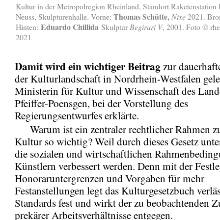
Kultur in der Metropolregion Rheinland, Standort Raketenstation
Thomas
Schütte,
Neuss, Skulpturenhalle. Vorne:
Nixe
2021. Bron
Eduardo Chillida
Hinten:
Skulptur
Begirari V
, 2001. Foto © rh
2021
Damit wird ein wichtiger Beitrag
zur dauerhaft
der Kulturlandschaft in Nordrhein-Westfalen gelei
Ministerin für Kultur und Wissenschaft des Lande
Pfeiffer-Poensgen, bei der Vorstellung des
Regierungsentwurfes erklärte.
Warum ist ein zentraler rechtlicher Rahmen 
Kultur so wichtig? Weil durch dieses Gesetz unt
die sozialen und wirtschaftlichen Rahmenbedin
Künstlern verbessert werden. Denn mit der Festl
Honoraruntergrenzen und Vorgaben für mehr
Festanstellungen legt das Kulturgesetzbuch verläs
Standards fest und wirkt der zu beobachtenden
prekärer Arbeitsverhältnisse entgegen.