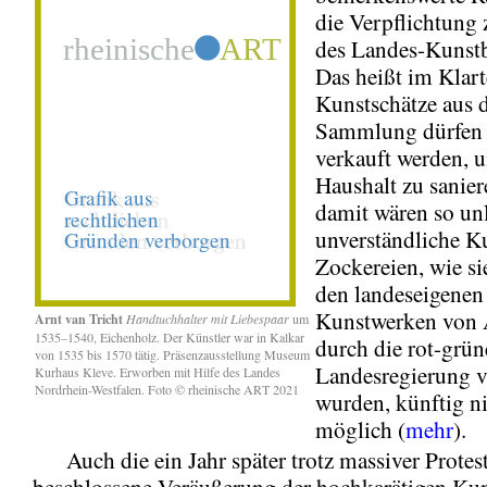
die Verpflichtung
des Landes-Kunstb
Das heißt im Klart
Kunstschätze aus d
Sammlung dürfen 
verkauft werden, 
Haushalt zu sanie
damit wären so unl
unverständliche K
Zockereien, wie s
den landeseigenen
Kunstwerken von
Arnt van Tricht
Handtuchhalter mit Liebespaar
um
1535–1540, Eichenholz. Der Künstler war in Kalkar
durch die rot-grün
von 1535 bis 1570 tätig. Präsenzausstellung Museum
Landesregierung v
Kurhaus Kleve. Erworben mit Hilfe des Landes
Nordrhein-Westfalen. Foto © rheinische ART 2021
wurden, künftig n
möglich (
mehr
).
Auch die ein Jahr später trotz massiver Protes
beschlossene Veräußerung der hochkarätigen K