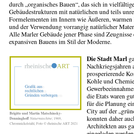
durch „organisches Bauen“, das sich in vielfältig
Gebäudestrukturen mit natürlichen und teils un
Formelementen im Innern wie Äußeren, warmen 
und der Verwendung vorrangig natürlicher Materi
Alle Marler Gebäude jener Phase sind Zeugnisse 
expansiven Bauens im Stil der Moderne.
Die Stadt Marl
ga
Nachkriegsjahren 
prosperierende K
Kohle und Chemie
Gewerbeeinnahmen
die Etats waren gu
für die Planung ei
City auf der „grü
Brigitte und Martin Matschinsky-
konnten daher auc
Denninghoff
Naturmaschine
; 1969,
Chrom
nickelstahl, Foto © rheinische ART 2021
Architekten aus g
eingeladen werden