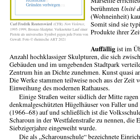
Marseille errichte
Unité 
berühmten
(Wohneinheit) ka
Somit sind sie typ
Carl Fredrik Reuterswärd
(CFR)
Non Violence
,
1995-1999, Bronze-Skulptur. Verknoteter Lauf einer
Produkte ihrer Zei
Pistole als universelles Symbol gegen jede Form von
Gewalt. Foto © rheinische ART 2021
Auffällig
ist im Üb
Anzahl hochklassiger Skulpturen, die sich zwisc
Gebäuden und im umgebenden Stadtpark verteil
Zentrum hin an Dichte zunehmen. Kunst quasi an
Die Werke stammen teilweise noch aus der Zeit v
Einweihung des modernen Rathauses.
Einige Straßen weiter südlich der Mitte ragen 
denkmalgeschützten Hügelhäuser von Faller und
(1966–68) auf und schließlich ist die Volksschu
Scharoun in der Westfalenstraße zu nennen, die 
Siebzigerjahre eingeweiht wurde.
Die als „Scharounschule“ bezeichnete Einricht