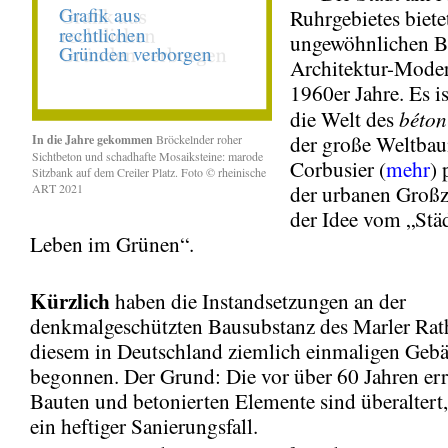
Ruhrgebietes biete
ungewöhnlichen Bl
Architektur-Moder
1960er Jahre. Es is
béton
die Welt des
der große Weltbau
In die Jahre gekommen
Bröckelnder
roher
Sichtbeton und schadhafte Mosaiksteine: marode
Corbusier (
mehr
) 
Sitzbank auf dem Creiler Platz. Foto © rheinische
ART 2021
der urbanen Großz
der Idee vom „Stä
Leben im Grünen“.
Kürzlich
haben die Instandsetzungen an der
denkmalgeschützten Bausubstanz des Marler Rat
diesem in Deutschland ziemlich einmaligen Geb
begonnen. Der Grund: Die vor über 60 Jahren err
Bauten und betonierten Elemente sind überalter
ein heftiger Sanierungsfall.