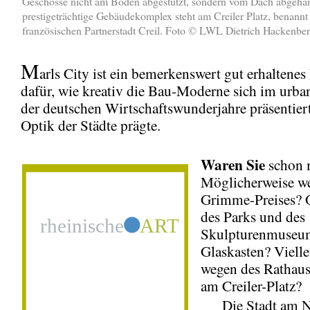
Geschosse nicht am Boden abgestützt, sondern vom Dach abgehän
prestigeträchtige Gebäudekomplex steht am Creiler Platz, benannt
französischen Partnerstadt Creil. Foto © LWL Dietrich Hackenbe
M
arls City ist ein bemerkenswert gut erhaltenes
dafür, wie kreativ die Bau-Moderne sich im urb
der deutschen Wirtschaftswunderjahre präsentier
Optik der Städte prägte.
Waren Sie
schon 
Möglicherweise w
Grimme-Preises? 
des Parks und des
Skulpturenmuseu
Glaskasten? Vielle
wegen des Rathau
am Creiler-Platz?
Die Stadt am No