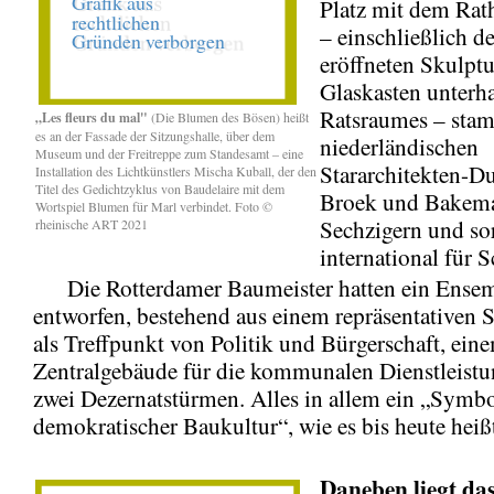
Platz mit dem Ra
– einschließlich de
eröffneten Skulp
Glaskasten unterh
Ratsraumes – sta
„Les fleurs du mal"
(Die Blumen des Bösen) heißt
es an der Fassade der Sitzungshalle, über dem
niederländischen
Museum und der Freitreppe zum Standesamt – eine
Stararchitekten-D
Installation des Lichtkünstlers Mischa Kuball, der den
Titel des Gedichtzyklus von Baudelaire mit dem
Broek und Bakema
Wortspiel Blumen für Marl verbindet. Foto ©
Sechzigern und so
rheinische ART 2021
international für S
Die Rotterdamer Baumeister hatten ein Ense
entworfen, bestehend aus einem repräsentativen S
als Treffpunkt von Politik und Bürgerschaft, ein
Zentralgebäude für die kommunalen Dienstleist
zwei Dezernatstürmen. Alles in allem ein „Symb
demokratischer Baukultur“, wie es bis heute heiß
Daneben
liegt da