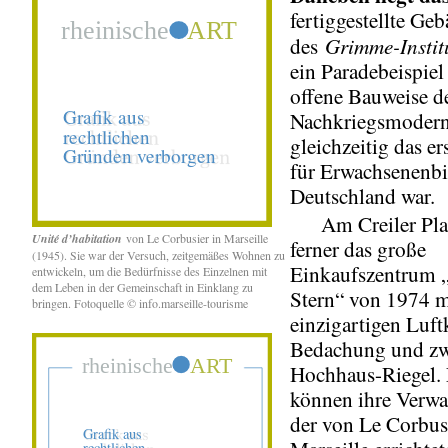
fertiggestellte Ge
Grimme-Instit
des
ein Paradebeispiel 
offene Bauweise d
Nachkriegsmodern
gleichzeitig das e
für Erwachsenenbi
Deutschland war.
Am Creiler Plat
Unité d’habitation
von Le Corbusier in Marseille
ferner das große
(1945). Sie war der Versuch, zeitgemäßes Wohnen zu
Einkaufszentrum 
entwickeln, um die Bedürfnisse des Einzelnen mit
dem Leben in der Gemeinschaft in Einklang zu
Stern“ von 1974 m
bringen. Fotoquelle © info.marseille-tourisme
einzigartigen Luft
Bedachung und zw
Hochhaus-Riegel. 
können ihre Verwa
der von Le Corbus