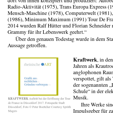
dort von ihnen konzipiert und produziert: Autob
Radio-Aktivität (1975), Trans Europa Express (1
Mensch-Maschine (1978), Computerwelt (1981)
(1986), Minimum Maximum (1991) Tour De Fra
2014 wurden Ralf Hütter und Florian Schneider
Grammy für ihr Lebenswerk geehrt.“
Über den genauen Todestag wurde in dem Sta
Aussage getroffen.
Kraftwerk
, in den
Jahren als Krautr
anglophonen Rau
verspottet, gilt al
der sogenannten „
Schule“ in der ele
Musik.
KRAFTWERK
Auftritt bei der Eröffnung der Tour
de France in Düsseldorf 2017. Fotoquelle Stadt
Ihre Werke sind
Düsseldorf, Foto © Peter Boettcher Courtesy Sprüth
Impulsgeber für za
Magers