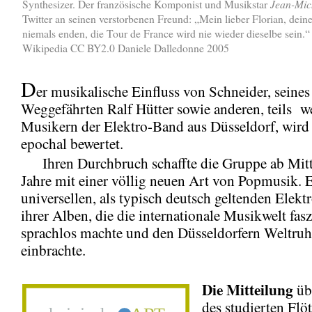
Synthesizer. Der französische Komponist und Musikstar
Jean-Mic
Twitter an seinen verstorbenen Freund: „Mein lieber Florian, dei
niemals enden, die Tour de France wird nie wieder dieselbe sein.
Wikipedia CC BY2.0 Daniele Dalledonne 2005
D
er musikalische Einfluss von Schneider, seines
Weggefährten Ralf Hütter sowie anderen, teils 
Musikern der Elektro-Band aus Düsseldorf, wird 
epochal bewertet.
Ihren Durchbruch schaffte die Gruppe ab Mitt
Jahre mit einer völlig neuen Art von Popmusik. 
universellen, als typisch deutsch geltenden Elek
ihrer Alben, die die internationale Musikwelt fasz
sprachlos machte und den Düsseldorfern Weltru
einbrachte.
Die Mitteilung
üb
des studierten Flöt