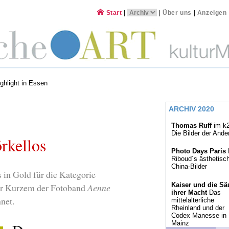
Start
|
|
Über uns
|
Anzeigen
ghlight in Essen
ARCHIV 2020
Thomas Ruff
im k2
Die Bilder der Ande
rkellos
Photo Days Paris
Riboud´s ästhetisc
China-Bilder
in Gold für die Kategorie
Kaiser und die Sä
or Kurzem der Fotoband
Aenne
ihrer Macht
Das
net.
mittelalterliche
Rheinland und der
Codex Manesse in
Mainz