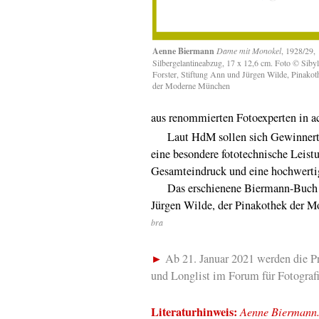
Aenne Biermann
Dame mit Monokel
, 1928/29,
Silbergelantineabzug, 17 x 12,6 cm. Foto © Sibyl
Forster, Stiftung Ann und Jürgen Wilde, Pinakot
der Moderne München
aus renommierten Fotoexperten in a
Laut HdM sollen sich Gewinnertitel
eine besondere fototechnische Leist
Gesamteindruck und eine hochwerti
Das erschienene Biermann-Buch is
Jürgen Wilde, der Pinakothek der 
bra
►
Ab 21. Januar 2021 werden die Pr
und Longlist im Forum für Fotografi
Literaturhinweis:
Aenne Biermann. 