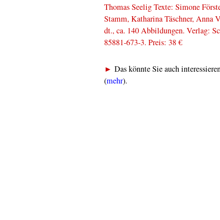
Thomas Seelig Texte: Simone Förste
Stamm, Katharina Täschner, Anna Vo
dt., ca. 140 Abbildungen. Verlag: 
85881-673-3. Preis: 38 €
►
Das könnte Sie auch interessie
(
mehr
).