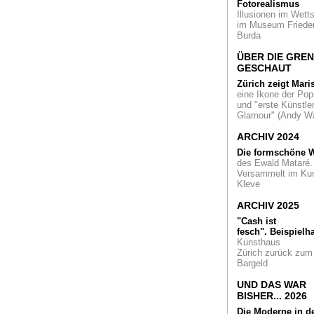
Fotorealismus
Illusionen im Wetts
im Museum Friede
Sechs Jahrzehnte
Burda
British Way of Life.
Eine Fotoschau in
ÜBER DIE GRE
GESCHAUT
Mies van der Roh
Zürich zeigt Mari
Award
2019 zeigt
eine Ikone der Pop
Baukultur NRW im
und "erste Künstler
Köln
Glamour" (Andy Wa
Vergessene Meist
ARCHIV 2024
Malerei aus der
Die formschöne W
britischen Kolonialz
des Ewald Mataré.
Versammelt im Ku
In der Leica
Kleve
Ruhmeshalle
Walt
Vogel - Meister der
ARCHIV 2025
Vielfalt
"Cash ist
fesch".
Beispielha
50 Jahre Kult-Ban
Kunsthaus
Bläck Fööss: Eine
Zürich zurück zum
Kölsche Institution
Bargeld
Pflanzenadoption
UND DAS WAR
man heimatlose
BISHER... 2026
Gewächse retten k
Die Moderne in d