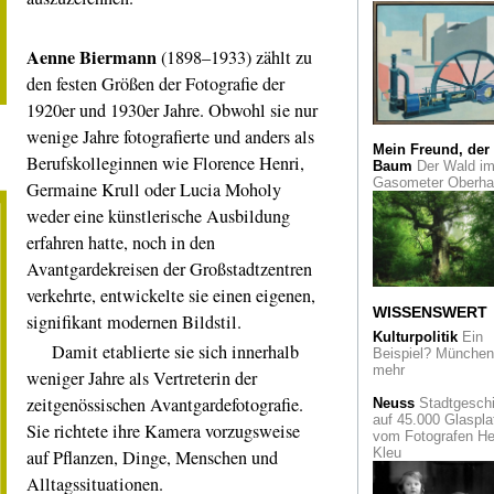
Buddhismus
Tiefenentspannung
Erleuchtung mit
Aenne Biermann
(1898–1933) zählt zu
Buddha. Eine Scha
Basel
den festen Größen der Fotografie der
1920er und 1930er Jahre. Obwohl sie nur
Immer attraktiv
Jo
Hoffmann zum 150
wenige Jahre fotografierte und anders als
Geburtstag
Mein Freund, der
Berufskolleginnen wie Florence Henri,
Baum
Der Wald i
Gasometer Oberh
Germaine Krull oder Lucia Moholy
Tim und
Struppi
Auktion: Vi
weder eine künstlerische Ausbildung
Geld für wenig Pap
erfahren hatte, noch in den
Köln verstehen
- m
Avantgardekreisen der Großstadtzentren
einem neuen Bildat
verkehrte, entwickelte sie einen eigenen,
zur Stadtgeschicht
Ein Sehnsuchtsbuc
WISSENSWERT
signifikant modernen Bildstil.
Kulturpolitik
Ein
Damit etablierte sie sich innerhalb
Designwettbewerb
Beispiel? München 
besten Produktdes
mehr
weniger Jahre als Vertreterin der
im Red Dot Museu
Essen
zeitgenössischen Avantgardefotografie.
Neuss
Stadtgeschi
auf 45.000 Glaspla
Sie richtete ihre Kamera vorzugsweise
vom Fotografen He
Der Arzt und die
Kleu
Onsen
- Erwin Bael
auf Pflanzen, Dinge, Menschen und
Japan
Alltagssituationen.