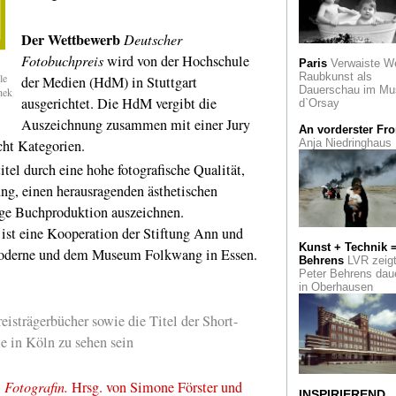
Zeichen für die
Ewigkeit?
Der Wettbewerb
Deutscher
Piktogramme im
Leopold Hoesch
Fotobuchpreis
wird von der Hochschule
Paris
Verwaiste W
Museum
Raubkunst als
le
der Medien (HdM) in Stuttgart
Dauerschau im Mu
hek
Zuhören für alle
ausgerichtet. Die HdM vergibt die
d`Orsay
Beethoven 2020: Da
Auszeichnung zusammen mit einer Jury
Barenboim dirigiert
An vorderster Fro
Jubiläumskonzert i
cht Kategorien.
Anja Niedringhaus
Bonn
 durch eine hohe fotografische Qualität,
Runter vom Gas
E
ung, einen herausragenden ästhetischen
kunstvolle Plakatak
ge Buchproduktion auszeichnen.
Vor 70 Jahren
Der
t eine Kooperation der Stiftung Ann und
arbeitslose Journali
Kunst + Technik 
Moderne und dem Museum Folkwang in Essen.
Heinz Helfgen rade
Behrens
LVR zeig
die Welt
Peter Behrens dau
in Oberhausen
Kunst und Kirche
Sakrale Kunst von
eisträgerbücher sowie die Titel der Short-
Heinz Mack im Neu
Marianum
e in Köln zu sehen sein
Kulturleuchttürme
Revier. Und so etw
Fotografin.
Hrsg. von Simone Förster und
INSPIRIEREND
steht in