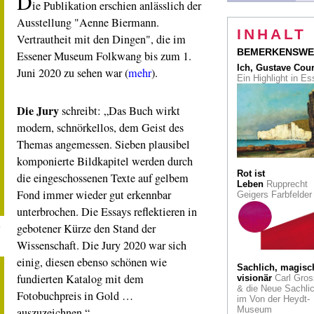
D
ie Publikation erschien anlässlich der
Japans
Ausstellung "Aenne Biermann.
Seele
Illustrierte
INHALT
Vertrautheit mit den Dingen", die im
Biografie: Hokusai 
Comic
BEMERKENSWE
Essener Museum Folkwang bis zum 1.
Ich, Gustave Cou
Juni 2020 zu sehen war (
mehr
).
Cradle-to-Cradle
Ein Highlight in E
Nachhaltiges Baue
Der erste Holzhybri
Düsseldorf entsteht
Die Jury
schreibt: „Das Buch wirkt
modern, schnörkellos, dem Geist des
Auktion
Rekord be
Lempertz für den
Themas angemessen. Sieben plausibel
Barockmaler Georg
komponierte Bildkapitel werden durch
la Tour
Rot ist
die eingeschossenen Texte auf gelbem
Leben
Rupprecht
Konrad Adenauer
Fond immer wieder gut erkennbar
Geigers Farbfelde
145. Geburtstag: S
Haus, sein Garten.
unterbrochen. Die Essays reflektieren in
Ex-Bundeskanzler 
,
gebotener Kürze den Stand der
Gärtneridol
Wissenschaft. Die Jury 2020 war sich
Kriegsbedingt
einig, diesen ebenso schönen wie
verlagert
Die
Sachlich, magisc
Petersburger Eremi
fundierten Katalog mit dem
visionär
Carl Gros
zeigt die Eisenzeit
& die Neue Sachlic
Fotobuchpreis in Gold …
mit Beutekunst
im Von der Heydt-
Museum
auszuzeichnen.“