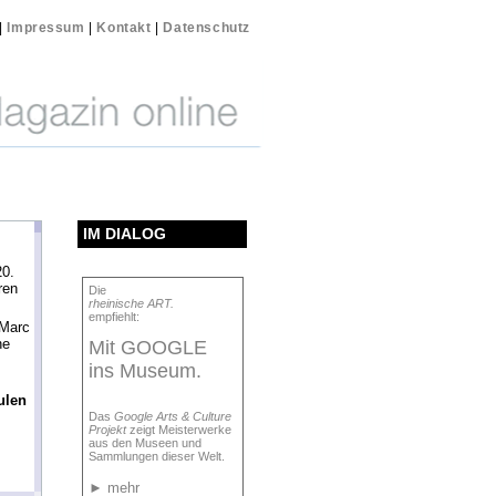
|
Impressum
|
Kontakt
|
Datenschutz
IM DIALOG
0.
ren
Die
rheinische ART.
empfiehlt:
Marc
he
Mit GOOGLE
ins Museum.
ulen
Das
Google Arts & Culture
Projekt
zeigt Meisterwerke
aus den Museen und
Sammlungen dieser Welt.
►
mehr