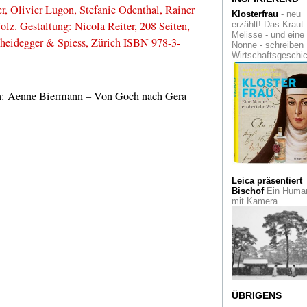
r, Olivier Lugon, Stefanie Odenthal, Rainer
Gelsenkirchen...
Klosterfrau
- neu
lz. Gestaltung: Nicola Reiter, 208 Seiten,
erzählt! Das Kraut
Masken-Zauber
in
Melisse - und eine
Scheidegger & Spiess, Zürich ISBN 978-3-
Singapur. Eine Sch
Nonne - schreiben
im dortigen Red Do
Wirtschaftsgeschi
Design Museum
La Tourette
Nahe L
ren: Aenne Biermann – Von Goch nach Gera
Ein Kloster aus Be
zur Einkehr und
Besinnung
Wie regierte Karl 
Große?
Ein Essay
liefert ein verblüffe
neues Bild über de
Leica präsentiert
legendären
Bischof
Ein Human
Frankenkönig
mit Kamera
C.A.R.
Sie dürfte in
diesem Jahr die let
gewesen sein: die
Kunstmesse
conte
art ruhr.
Schönheiten
aus 
Art Déco-Plakate i
ÜBRIGENS
Kölner Kollwitz M