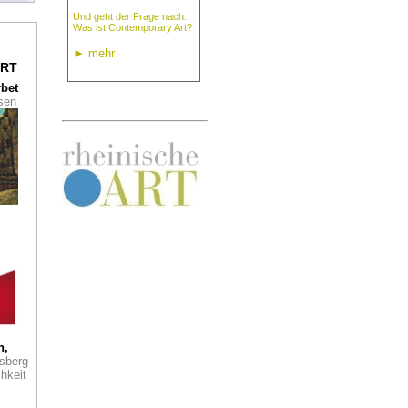
Und geht der Frage nach:
Was ist Contemporary Art?
im
►
mehr
RT
rbet
ssen
n:
d in
i
e de
zum
r
ein
 Der
als
h,
tage
sberg
 auch
hkeit