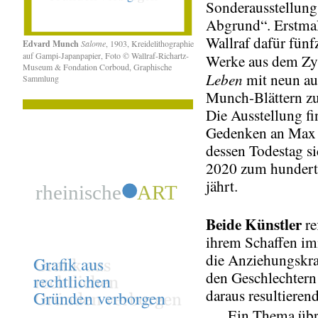
Sonderausstellung
Abgrund“. Erstmal
Wallraf dafür fünf
Edvard Munch
Salome
, 1903, Kreidelithographie
auf Gampi-Japanpapier, Foto © Wallraf-Richartz-
Werke aus dem Z
Museum & Fondation Corboud, Graphische
Leben
mit neun au
Sammlung
Munch-Blättern z
Die Ausstellung f
Gedenken an Max K
dessen Todestag si
2020 zum hundert
jährt.
Beide Künstler
re
ihrem Schaffen i
die Anziehungskra
den Geschlechtern
daraus resultiere
Ein Thema übrig