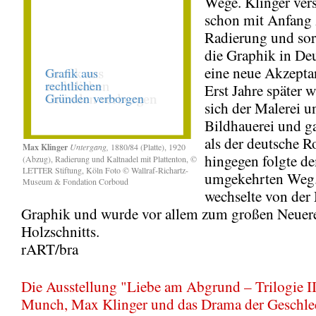
Wege. Klinger vers
schon mit Anfang 
Radierung und sorg
die Graphik in De
eine neue Akzeptan
Erst Jahre später 
sich der Malerei u
Bildhauerei und ga
als der deutsche 
Max Klinger
Untergang,
1880/84 (Platte), 1920
hingegen folgte d
(Abzug), Radierung und Kaltnadel mit Plattenton, ©
LETTER Stiftung, Köln Foto © Wallraf-Richartz-
umgekehrten Weg.
Museum & Fondation Corboud
wechselte von der 
Graphik und wurde vor allem zum großen Neuere
Holzschnitts.
rART/bra
Die Ausstellung "Liebe am Abgrund – Trilogie I
Munch, Max Klinger und das Drama der Geschle