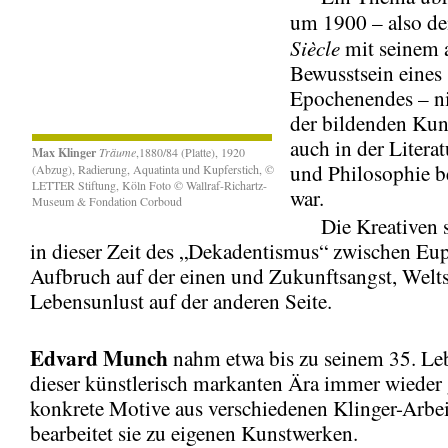
um 1900 – also 
Siècle
mit seinem 
Bewusstsein eines
Epochenendes – ni
der bildenden Kun
auch in der Litera
Max Klinger
Träume
,1880/84 (Platte), 1920
und Philosophie b
(Abzug), Radierung, Aquatinta und Kupferstich, ©
LETTER Stiftung, Köln Foto © Wallraf-Richartz-
war.
Museum & Fondation Corboud
Die Kreativen s
in dieser Zeit des „Dekadentismus“ zwischen Eu
Aufbruch auf der einen und Zukunftsangst, Wel
Lebensunlust auf der anderen Seite.
Edvard Munch
nahm etwa bis zu seinem 35. Leb
dieser künstlerisch markanten Ära immer wieder
konkrete Motive aus verschiedenen Klinger-Arbe
bearbeitet sie zu eigenen Kunstwerken.