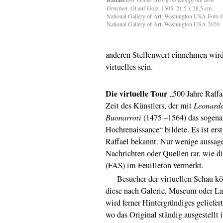
Drachen
, Öl auf Holz, 1505, 21,5 x 28,5 cm.
National Gallery of Art, Washington USA Foto 
National Gallery of Art, Washington USA 2020
anderen Stellenwert einnehmen wir
virtuelles sein.
Die virtuelle Tour
„500 Jahre Raffa
Zeit des Künstlers, der mit
Leonardo
Buonarroti
(1475 –1564) das sogenan
Hochrenaissance“ bildete. Es ist ers
Raffael bekannt. Nur wenige aussagek
Nachrichten oder Quellen rar, wie d
(FAS) im Feuilleton vermerkt.
Besucher der virtuellen Schau kön
diese nach Galerie, Museum oder La
wird ferner Hintergründiges geliefer
wo das Original ständig ausgestellt