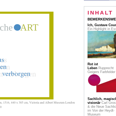
Japans
Seele
Illustrierte
INHALT
Biografie: Hokusai 
Comic
BEMERKENSWE
Ich, Gustave Cou
Cradle-to-Cradle
Ein Highlight in E
Nachhaltiges Baue
Der erste Holzhybri
Düsseldorf entsteht
Auktion
Rekord be
Lempertz für den
Barockmaler Georg
la Tour
Rot ist
Leben
Rupprecht
Konrad Adenauer
Geigers Farbfelde
145. Geburtstag: S
Haus, sein Garten.
Ex-Bundeskanzler 
Gärtneridol
Kriegsbedingt
verlagert
Die
Sachlich, magisc
Petersburger Eremi
on, 1516, 440 x 385 cm, Victoria and Albert Museum London
visionär
Carl Gros
zeigt die Eisenzeit
20
& die Neue Sachlic
mit Beutekunst
im Von der Heydt-
Museum