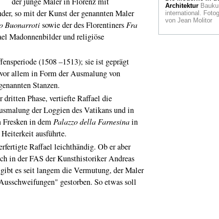
der junge Maler in Florenz mit
Kölsche Institution
Architektur
Bauku
nder, so mit der Kunst der genannten Maler
international. Fotog
Pflanzenadoption
von Jean Molitor
o Buonarroti
sowie der des Florentiners
Fra
man heimatlose
Gewächse retten k
ael Madonnenbilder und religiöse
Vor 40
Jahren
Solidarność
nsperiode (1508 –1513); sie ist geprägt
DDR und die Stas
, vor allem in Form der Ausmalung von
Hemingway
in der
genannten Stanzen.
Eifel. Ein Rückblic
itten Phase, vertiefte Raffael die
Sanitär-Kultur
Ein
usmalung der Loggien des Vatikans und in
Sache mit Durchbli
n Fresken in dem
Palazzo della Farnesina
in
Tokyo installiert Gl
Toiletten
 Heiterkeit ausführte.
fertigte Raffael leichthändig. Ob er aber
James Ensor
Oostende setzt sei
ich in der FAS der Kunsthistoriker Andreas
großen Sohn neu in
 gibt es seit langem die Vermutung, der Maler
Szene
r Ausschweifungen" gestorben. So etwas soll
Baumeisterinnen
Jahre Frauen in
Architekturberufen
Gespenst