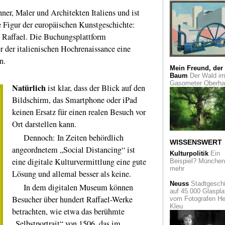
Buddhismus
hner, Maler und Architekten Italiens und ist
Tiefenentspannung
Erleuchtung mit
e Figur der europäischen Kunstgeschichte:
Buddha. Eine Scha
Basel
t Raffael. Die Buchungsplattform
der italienischen Hochrenaissance eine
Immer attraktiv
Jo
n.
Hoffmann zum 150
Geburtstag
Mein Freund, der
Baum
Der Wald i
Gasometer Oberh
Tim und
Natürlich
ist klar, dass der Blick auf den
Struppi
Auktion: Vi
Bildschirm, das Smartphone oder iPad
Geld für wenig Pap
keinen Ersatz für einen realen Besuch vor
Köln verstehen
- m
Ort darstellen kann.
einem neuen Bildat
zur Stadtgeschicht
Dennoch: In Zeiten behördlich
Ein Sehnsuchtsbuc
WISSENSWERT
angeordnetem „Social Distancing“ ist
Kulturpolitik
Ein
Designwettbewerb
eine digitale Kulturvermittlung eine gute
Beispiel? München 
besten Produktdes
mehr
Lösung und allemal besser als keine.
im Red Dot Museu
Essen
Neuss
Stadtgeschi
In dem digitalen Museum können
auf 45.000 Glaspla
Besucher über hundert Raffael-Werke
vom Fotografen He
Der Arzt und die
Kleu
Onsen
- Erwin Bael
betrachten, wie etwa das berühmte
Japan
„Selbstportrait“ von 1506, das im