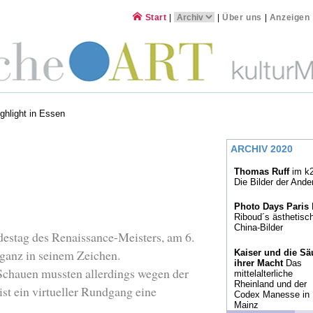
Start
|
|
Über uns
|
Anzeigen
ghlight in Essen
ARCHIV 2020
Thomas Ruff
im k2
Die Bilder der Ande
Photo Days Paris
Riboud´s ästhetisc
China-Bilder
destag des Renaissance-Meisters, am 6.
 ganz in seinem Zeichen.
Kaiser und die Sä
ihrer Macht
Das
Schauen mussten allerdings wegen der
mittelalterliche
Rheinland und der
st ein virtueller Rundgang eine
Codex Manesse in
Mainz