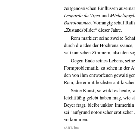
zeitgenössischen Einflüssen auseina
Leonardo da Vinci
und
Michelangel
Bartolommeo
. Vorrangig schuf Raff
„Zustandsbilder“ dieser Jahre.
Rom markiert seine zweite Schaffe
durch die Idee der Hochrenaissance
vatikanischen Zimmern, also den so
Gegen Ende seines Lebens, seiner dr
Formproblematik, zu sehen in der A
den von ihm entworfenen gewaltige
Rom, die er mit höchster antikischer
Seine Kunst, so wirkt es heute, ver
leichtfüßig gelebt haben mag, wie s
Beyer fragt, bleibt unklar. Immerhin
sei "aufgrund notorischer erotische
vorkommen.
rART/ bra