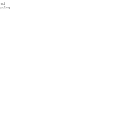
nst
rafien
Wie
ann
, die
i
k
e
ck.
as-
nen
100