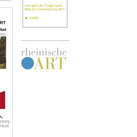
Und geht der Frage nach:
Was ist Contemporary Art?
im
►
mehr
RT
rbet
ssen
n:
d in
i
e de
zum
r
ein
 Der
als
h,
tage
sberg
 auch
hkeit