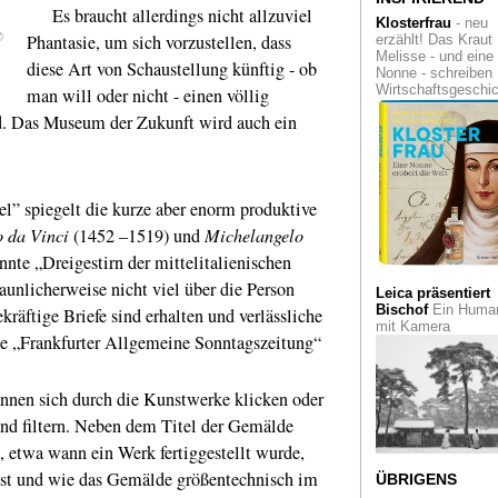
Es braucht allerdings nicht allzuviel
Marianum
Klosterfrau
- neu
©
Phantasie, um sich vorzustellen, dass
erzählt! Das Kraut
Kulturleuchttürme
Melisse - und eine
diese Art von Schaustellung künftig - ob
Revier. Und so etw
Nonne - schreiben
steht in
Wirtschaftsgeschi
man will oder nicht - einen völlig
Gelsenkirchen...
d. Das Museum der Zukunft wird auch ein
Masken-Zauber
in
Singapur. Eine Sch
im dortigen Red Do
Design Museum
el” spiegelt die kurze aber enorm produktive
 da Vinci
(1452 –1519) und
Michelangelo
La Tourette
Nahe L
Ein Kloster aus Be
nte „Dreigestirn der mittelitalienischen
zur Einkehr und
Besinnung
taunlicherweise nicht viel über die Person
Leica präsentiert
Bischof
Ein Human
räftige Briefe sind erhalten und verlässliche
Wie regierte Karl 
mit Kamera
ie „Frankfurter Allgemeine Sonntagszeitung“
Große?
Ein Essay
liefert ein verblüffe
neues Bild über de
legendären
nen sich durch die Kunstwerke klicken oder
Frankenkönig
nd filtern. Neben dem Titel der Gemälde
C.A.R.
Sie dürfte in
t, etwa wann ein Werk fertiggestellt wurde,
diesem Jahr die let
 ist und wie das Gemälde größentechnisch im
gewesen sein: die
ÜBRIGENS
Kunstmesse
conte