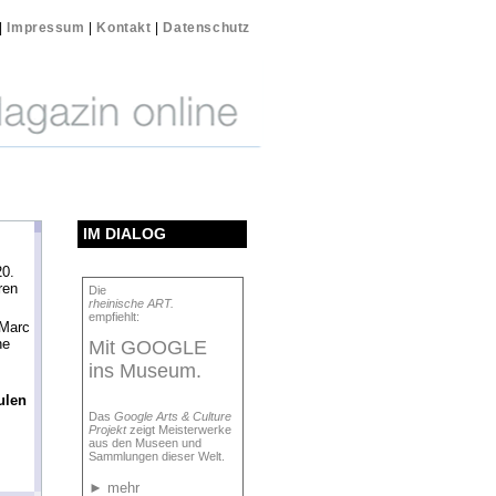
|
Impressum
|
Kontakt
|
Datenschutz
IM DIALOG
0.
ren
Die
rheinische ART.
empfiehlt:
Marc
he
Mit GOOGLE
ins Museum.
ulen
Das
Google Arts & Culture
Projekt
zeigt Meisterwerke
aus den Museen und
Sammlungen dieser Welt.
►
mehr