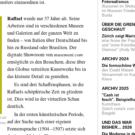
stlers einzuordnen ist.
Fotorealismus
art ruhr.
Illusionen im Wetts
im Museum Friede
Schönheiten
aus 
Burda
Raffael
wurde nur 37 Jahre alt. Seine
Art Déco-Plakate i
Kölner Kollwitz M
ÜBER DIE GRE
Arbeiten sind in verschiedenen Museen
GESCHAUT
und Galerien auf der ganzen Welt zu
Zürich zeigt Mari
Sechs Jahrzehnte
finden – von Italien über Deutschland bis
eine Ikone der Pop
British Way of Life.
und "erste Künstler
hin zu Russland oder Brasilien. Der
Eine Fotoschau in
Glamour" (Andy Wa
digitale Showroom von
m
usement.com
Mies van der Roh
ARCHIV 2024
ermöglicht es den Besuchern, diese über
Award
2019 zeigt
Die formschöne W
Baukultur NRW im
den Globus verteilten Kunstwerke bis in
des Ewald Mataré.
Köln
Versammelt im Ku
das kleinste Detail zu genießen.
Kleve
Vergessene Meist
Es sind drei Schaffensphasen, in die
Malerei aus der
ARCHIV 2025
Raffaels schöpferische Zeit zu gliedern
britischen Kolonialz
"Cash ist
ist. Dies wird in der virtuellen Schau
fesch".
Beispielha
In der Leica
Kunsthaus
deutlich.
Ruhmeshalle
Walt
Zürich zurück zum
Vogel - Meister der
In der ersten künstlerischen Periode,
Bargeld
Vielfalt
l auf
auf der Suche nach einer eigenen
renz,
UND DAS WAR
50 Jahre Kult-Ban
BISHER... 2026
Formensprache (1504 –1507) setzte sich
Bläck Fööss: Eine
Die Moderne in d