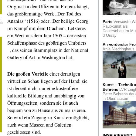
Zeichen für die
Original in den Uffizien in Florenz hängt,
Ewigkeit?
das großformatige Werk „Der Tod des
Piktogramme im
,
Leopold Hoesch
Ananias“ (1516) oder „Der heilige Georg
Paris
Verwaiste W
Museum
 ©
Raubkunst als
im Kampf mit dem Drachen”. Letzteres
Dauerschau im Mu
Zuhören für alle
ein Werk aus dem Jahr 1505 – der ersten
d`Orsay
Beethoven 2020: Da
Schaffensphase des gebürtigen Umbriers
Barenboim dirigiert
An vorderster Fro
Jubiläumskonzert i
–, das seinen Stammplatz in der National
Anja Niedringhaus
Bonn
Gallery of Art in Washington hat.
Ausgezeichnet
Ae
Biermann: Moderne
Fotografie aus den
Die großen Vorteile
einer derartigen
Jahren
virtuellen Schau liegen auf der Hand: sie
Kunst + Technik 
Runter vom Gas
E
ist derzeit nicht nur eine kostenfreie
Behrens
LVR zeig
kunstvolle Plakatak
Peter Behrens dau
kulturelle Bildung und unabhängig von
in Oberhausen
Öffnungszeiten, sondern sie ist auch
Vor 70 Jahren
Der
arbeitslose Journali
bequem von zu Hause aus zu realisieren.
Heinz Helfgen rade
die Welt
So wird ein Zugang zu Kunst ermöglicht,
auch wenn Museen und Galerien
Kunst und Kirche
Sakrale Kunst von
geschlossen sind.
INSPIRIEREND
Heinz Mack im Neu