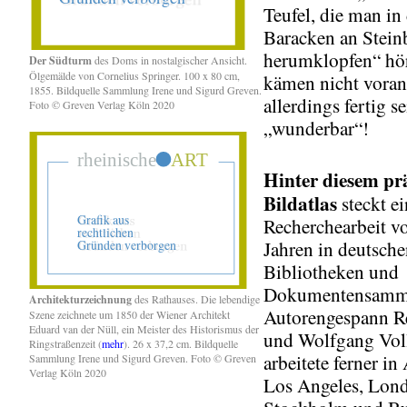
Teufel, die man in
Baracken an Stein
herumklopfen“ hör
Der Südturm
des Doms in nostalgischer Ansicht.
Ölgemälde von Cornelius Springer. 100 x 80 cm,
kämen nicht voran
1855. Bildquelle Sammlung Irene und Sigurd Greven.
allerdings fertig se
Foto © Greven Verlag Köln 2020
„wunderbar“!
Hinter
diesem pr
Bildatlas
steckt ei
Recherchearbeit v
Jahren in deutsch
Bibliotheken und
Dokumentensamml
Architekturzeichnung
des Rathauses. Die lebendige
Autorengespann R
Szene zeichnete um 1850 der Wiener Architekt
Eduard van der Nüll, ein Meister des Historismus der
und Wolfgang Vol
Ringstraßenzeit (
mehr
). 26 x 37,2 cm. Bildquelle
arbeitete ferner in
Sammlung Irene und Sigurd Greven. Foto © Greven
Verlag Köln 2020
Los Angeles, Lond