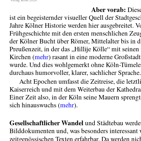
Aber vorab:
Diese
ist ein begeisternder visueller Quell der Stadtges
Jahre Kölner Historie werden hier ausgebreitet. V
Frühgeschichte mit den ersten menschlichen Zeu
der Kölner Bucht über Römer, Mittelalter bis in d
Preußenzeit, in der das „Hillije Kölle“ mit seine
Kirchen (
mehr
) rasant in eine moderne Großstad
wurde. Und dies wohlgemerkt ohne Köln-Tümelei
durchaus humorvoller, klarer, sachlicher Sprache.
Acht Epochen umfasst die Zeitreise, die letztl
Kaiserreich und mit dem Weiterbau der Kathedral
Einer Zeit also, in der Köln seine Mauern spreng
sich hinauswuchs (
mehr
).
Gesellschaftlicher Wandel
und Städtebau werde
Bilddokumenten und, was besonders interessant 
zeitgenössischen Texten erfahrbar. Da werden nic