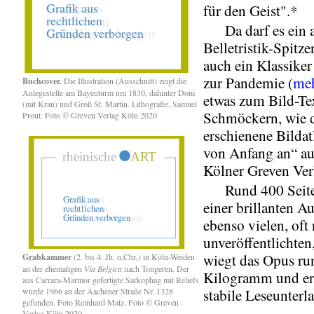
für den Geist".*
Da darf es ein a
Belletristik-Spitzen
auch ein Klassike
zur Pandemie (
me
Buchcover.
Die Illustration (Ausschnitt) zeigt die
Anlegestelle am Bayenturm um 1830, dahinter Dom
etwas zum Bild-Te
(mit Kran) und Groß St. Martin. Lithografie, Samuel
Schmöckern, wie d
Prout. Foto © Greven Verlag Köln 2020
erschienene Bildat
von Anfang an“ a
Kölner Greven Ver
Rund 400 Seiten
einer brillanten A
ebenso vielen, oft
unveröffentlichten
wiegt das Opus ru
Grabkammer
(2. bis 4. Jh. n.Chr,) in Köln-Weiden
an der ehemaligen
Via Belgica
nach Tongeren. Der
Kilogramm und erf
aus Carrara-Marmor gefertigte Sarkophag mit Reliefs
wurde 1966 an der Aachener Straße Nr. 1328
stabile Leseunterl
gefunden. Foto Reinhard Matz. Foto © Greven
Verlag Köln 2020