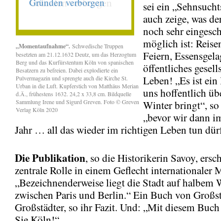
sei ein „Sehnsucht
auch zeige, was de
noch sehr eingesc
möglich ist: Reisen
„Momentaufnahme“.
Schwedische Truppen
Feiern, Essensgela
besetzten am 21.12.1632 Deutz, um das Herzogtum
Berg und das Kurfürstentum Köln von spanischen
öffentliches gesell
Besatzern zu befreien. Dabei explodierte ein
Leben! „Es ist ein
Pulvermagazin und sprengte auch die Kirche St.
Urban in die Luft. Kupferstich von Matthäus Merian
uns hoffentlich üb
d.Ä., frühestens 1632. 24,2 x 33,8 cm. Bildquelle
Sammlung Irene und Sigurd Greven. Foto © Greven
Winter bringt“, so
Verlag Köln 2020
„bevor wir dann i
Jahr … all das wieder im richtigen Leben tun dür
Die Publikation
, so die Historikerin Savoy, ersc
zentrale Rolle in einem Geflecht internationaler 
„Bezeichnenderweise liegt die Stadt auf halbem
zwischen Paris und Berlin.“ Ein Buch von Großst
Großstädter, so ihr Fazit. Und: „Mit diesem Buch
Sie Köln!“