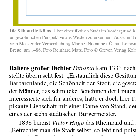
Die Silhouette Kölns
. Über einer fiktiven Stadt im Vordergrund is
ungewöhnlichen Perspektive aus Westen zu erkennen. Ausschnitt
vom Meister der Verherrlichung Mariae (Notname), Öl auf Leinwa
Breite, um 1486. Foto Reinhard Matz. Foto © Greven Verlag Köl
Italiens
großer Dichter
Petrarca
kam 1333 nach
stellte überrascht fest: „Erstaunlich diese Gesitt
Barbarenlande, die Schönheit der Stadt, die gese
der Männer, das schmucke Benehmen der Fraue
interessierte sich für anderes, hatte er doch hier 
pikante Liebschaft mit einer Dame von Stand, de
eines der sechs städtischen Bürgermeister.
Victor Hugo
1838 bereist
das Rheinland und 
„Betrachtet man die Stadt selbst, so lebt und pulst