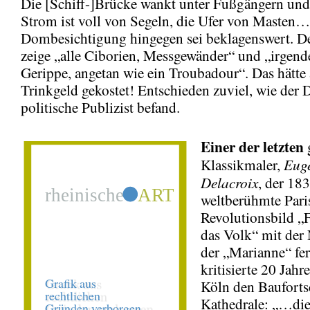
Die [Schiff-]Brücke wankt unter Fußgängern und
Strom ist voll von Segeln, die Ufer von Masten…
Dombesichtigung hingegen sei beklagenswert. De
zeige „alle Ciborien, Messgewänder“ und „irgende
Gerippe, angetan wie ein Troubadour“. Das hätte
Trinkgeld gekostet! Entschieden zuviel, wie der 
politische Publizist befand.
Einer der letzten
Eug
Klassikmaler,
Delacroix
, der 18
weltberühmte Pari
Revolutionsbild „F
das Volk“ mit der 
der „Marianne“ fer
kritisierte 20 Jahre
Köln den Baufortsc
Kathedrale: „…die