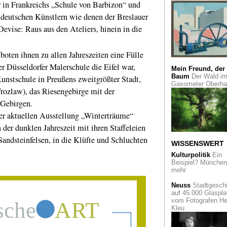
r in Frankreichs „Schule von Barbizon“ und
Buddhismus
Tiefenentspannung
 deutschen Künstlern wie denen der Breslauer
Erleuchtung mit
evise: Raus aus den Ateliers, hinein in die
Buddha. Eine Scha
Basel
Immer attraktiv
Jo
ten ihnen zu allen Jahreszeiten eine Fülle
Hoffmann zum 150
 Düsseldorfer Malerschule die Eifel war,
Geburtstag
Mein Freund, der
Baum
Der Wald i
unstschule in Preußens zweitgrößter Stadt,
Gasometer Oberh
Tim und
rozlaw), das Riesengebirge mit der
Struppi
Auktion: Vi
Geld für wenig Pap
Gebirgen.
r aktuellen Ausstellung „Winterträume“
Köln verstehen
- m
 der dunklen Jahreszeit mit ihren Staffeleien
einem neuen Bildat
zur Stadtgeschicht
Sandsteinfelsen, in die Klüfte und Schluchten
Ein Sehnsuchtsbuc
WISSENSWERT
Kulturpolitik
Ein
Designwettbewerb
Beispiel? München 
besten Produktdes
mehr
im Red Dot Museu
Essen
Neuss
Stadtgeschi
auf 45.000 Glaspla
vom Fotografen He
Der Arzt und die
Kleu
Onsen
- Erwin Bael
Japan