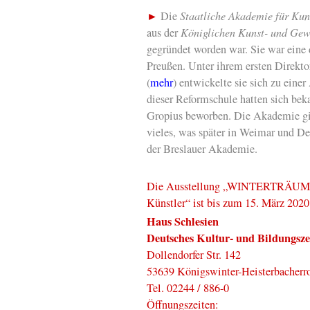
►
Die
Staatliche Akademie für Ku
aus der
Königlichen Kunst- und Gew
gegründet worden war. Sie war eine
Preußen. Unter ihrem ersten Direkt
(
mehr
) entwickelte sie sich zu eine
dieser Reformschule hatten sich be
Gropius beworben. Die Akademie gil
vieles, was später in Weimar und Des
der Breslauer Akademie.
Die Ausstellung „WINTERTRÄUME 
Künstler“ ist bis zum 15. März 2020
Haus Schlesien
Deutsches Kultur- und Bildungsze
Dollendorfer Str. 142
53639 Königswinter-Heisterbacherro
Tel. 02244 / 886-0
Öffnungszeiten: