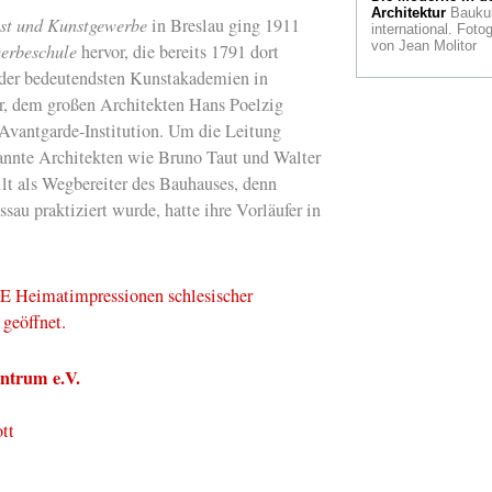
Kölsche Institution
Architektur
Bauku
nst und Kunstgewerbe
in Breslau ging 1911
international. Fotog
Pflanzenadoption
von Jean Molitor
erbeschule
hervor, die bereits 1791 dort
man heimatlose
 der bedeutendsten Kunstakademien in
Gewächse retten k
or, dem großen Architekten Hans Poelzig
Vor 40
r Avantgarde-Institution. Um die Leitung
Jahren
Solidarność
DDR und die Stas
kannte Architekten wie Bruno Taut und Walter
t als Wegbereiter des Bauhauses, denn
Hemingway
in der
Eifel. Ein Rückblic
sau praktiziert wurde, hatte ihre Vorläufer in
Sanitär-Kultur
Ein
Sache mit Durchbli
Tokyo installiert Gl
Toiletten
Heimatimpressionen schlesischer
 geöffnet.
James Ensor
Oostende setzt sei
großen Sohn neu in
ntrum e.V.
Szene
Baumeisterinnen
tt
Jahre Frauen in
Architekturberufen
Gespenst