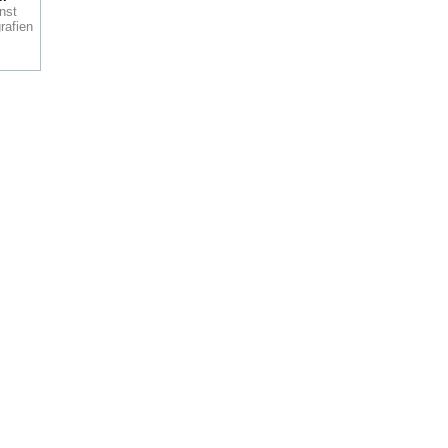
nst
rafien
Wie
ann
, die
i
k
e
ck.
as-
nen
100