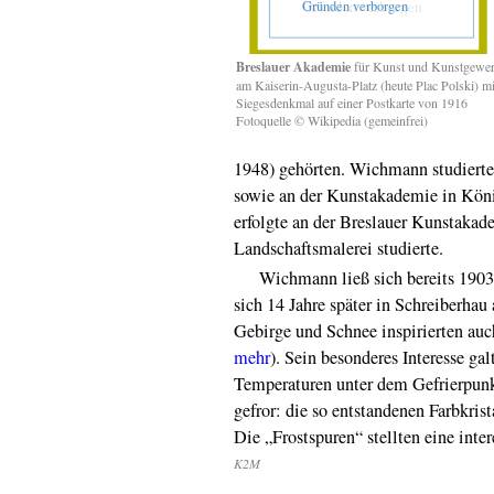
Breslauer Akademie
für Kunst und Kunstgewe
am Kaiserin-Augusta-Platz (heute Plac Polski) mi
Siegesdenkmal auf einer Postkarte von 1916
Fotoquelle © Wikipedia (gemeinfrei)
1948) gehörten. Wichmann studierte
sowie an der Kunstakademie in Köni
erfolgte an der Breslauer Kunstakad
Landschaftsmalerei studierte.
Wichmann ließ sich bereits 1903 i
sich 14 Jahre später in Schreiberhau 
Gebirge und Schnee inspirierten au
mehr
). Sein besonderes Interesse ga
Temperaturen unter dem Gefrierpunkt
gefror: die so entstandenen Farbkris
Die „Frostspuren“ stellten eine inte
K2M