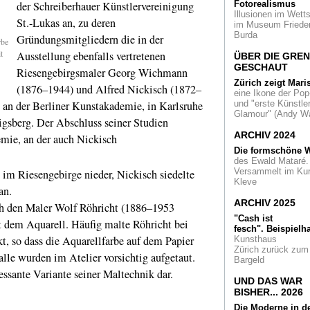
der Schreiberhauer Künstlervereinigung
Fotorealismus
art ruhr.
Illusionen im Wetts
St.-Lukas an, zu deren
im Museum Friede
Schönheiten
aus 
Burda
Gründungsmitgliedern die in der
rbe
Art Déco-Plakate i
t
Ausstellung ebenfalls vertretenen
Kölner Kollwitz M
ÜBER DIE GRE
GESCHAUT
Riesengebirgsmaler Georg Wichmann
Zürich zeigt Mari
(1876–1944) und Alfred Nickisch (1872–
Sechs Jahrzehnte
eine Ikone der Pop
British Way of Life.
 an der Berliner Kunstakademie, in Karlsruhe
und "erste Künstler
Eine Fotoschau in
Glamour" (Andy Wa
gsberg. Der Abschluss seiner Studien
Mies van der Roh
ARCHIV 2024
emie, an der auch Nickisch
Award
2019 zeigt
Die formschöne W
Baukultur NRW im
des Ewald Mataré.
Köln
Versammelt im Ku
m Riesengebirge nieder, Nickisch siedelte
Kleve
an.
Vergessene Meist
Malerei aus der
ARCHIV 2025
ch den Maler Wolf Röhricht (1886–1953
britischen Kolonialz
"Cash ist
lt dem Aquarell. Häufig malte Röhricht bei
fesch".
Beispielha
In der Leica
, so dass die Aquarellfarbe auf dem Papier
Kunsthaus
Ruhmeshalle
Walt
Zürich zurück zum
talle wurden im Atelier vorsichtig aufgetaut.
Vogel - Meister der
Bargeld
Vielfalt
ressante Variante seiner Maltechnik dar.
UND DAS WAR
50 Jahre Kult-Ban
BISHER... 2026
Bläck Fööss: Eine
Die Moderne in d