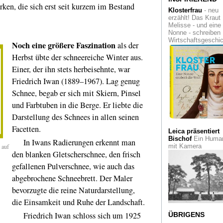
ken, die sich erst seit kurzem im Bestand
Marianum
Klosterfrau
- neu
erzählt! Das Kraut
Kulturleuchttürme
Melisse - und eine
Revier. Und so etw
Nonne - schreiben
steht in
Wirtschaftsgeschi
Noch eine
größere Faszination
als der
Gelsenkirchen...
Herbst übte der schneereiche Winter aus.
Masken-Zauber
in
Einer, der ihn stets herbeisehnte, war
Singapur. Eine Sch
im dortigen Red Do
Friedrich Iwan (1889–1967). Lag genug
Design Museum
Schnee, begab er sich mit Skiern, Pinsel
und Farbtuben in die Berge. Er liebte die
La Tourette
Nahe L
Ein Kloster aus Be
Darstellung des Schnees in allen seinen
zur Einkehr und
Besinnung
Facetten.
Leica präsentiert
Bischof
Ein Human
In Iwans Radierungen erkennt man
Wie regierte Karl 
 auf
mit Kamera
Große?
Ein Essay
den blanken Gletscherschnee, den frisch
liefert ein verblüffe
gefallenen Pulverschnee, wie auch das
neues Bild über de
legendären
abgebrochene Schneebrett. Der Maler
Frankenkönig
bevorzugte die reine Naturdarstellung,
C.A.R.
Sie dürfte in
die Einsamkeit und Ruhe der Landschaft.
diesem Jahr die let
Friedrich Iwan schloss sich um 1925
gewesen sein: die
ÜBRIGENS
Kunstmesse
conte