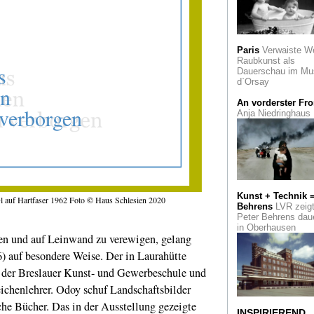
Zeichen für die
Ewigkeit?
Piktogramme im
Leopold Hoesch
Paris
Verwaiste W
Museum
Raubkunst als
Dauerschau im Mu
Zuhören für alle
d`Orsay
Beethoven 2020: Da
Barenboim dirigiert
An vorderster Fro
Jubiläumskonzert i
Anja Niedringhaus
Bonn
Ausgezeichnet
Ae
Biermann: Moderne
Fotografie aus den
Jahren
Kunst + Technik 
 auf Hartfaser 1962 Foto © Haus Schlesien 2020
Runter vom Gas
E
Behrens
LVR zeig
kunstvolle Plakatak
Peter Behrens dau
in Oberhausen
Vor 70 Jahren
Der
n und auf Leinwand zu verewigen, gelang
arbeitslose Journali
 auf besondere Weise. Der in Laurahütte
Heinz Helfgen rade
die Welt
n der Breslauer Kunst- und Gewerbeschule und
eichenlehrer. Odoy schuf Landschaftsbilder
Kunst und Kirche
Sakrale Kunst von
iche Bücher. Das in der Ausstellung gezeigte
INSPIRIEREND
Heinz Mack im Neu