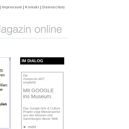
|
Impressum
|
Kontakt
|
Datenschutz
IM DIALOG
0.
ren
Die
rheinische ART.
empfiehlt:
Marc
he
Mit GOOGLE
ins Museum.
ulen
Das
Google Arts & Culture
Projekt
zeigt Meisterwerke
aus den Museen und
Sammlungen dieser Welt.
►
mehr