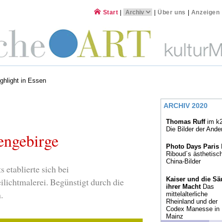
Start
|
|
Über uns
|
Anzeigen
ghlight in Essen
ARCHIV 2020
Thomas Ruff
im k2
Die Bilder der Ande
engebirge
Photo Days Paris
Riboud´s ästhetisc
China-Bilder
 etablierte sich bei
Kaiser und die Sä
ilichtmalerei. Begünstigt durch die
ihrer Macht
Das
.
mittelalterliche
Rheinland und der
Codex Manesse in
Mainz