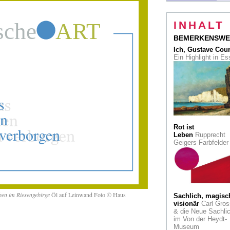
Japans
Seele
Illustrierte
INHALT
Biografie: Hokusai 
Comic
BEMERKENSWE
Ich, Gustave Cou
Cradle-to-Cradle
Ein Highlight in E
Nachhaltiges Baue
Der erste Holzhybri
Düsseldorf entsteht
Auktion
Rekord be
Lempertz für den
Barockmaler Georg
la Tour
Rot ist
Leben
Rupprecht
Konrad Adenauer
Geigers Farbfelde
145. Geburtstag: S
Haus, sein Garten.
Ex-Bundeskanzler 
Gärtneridol
Kriegsbedingt
verlagert
Die
en im Riesengebirge
Öl auf Leinwand Foto © Haus
Sachlich, magisc
Petersburger Eremi
visionär
Carl Gros
zeigt die Eisenzeit
& die Neue Sachlic
mit Beutekunst
im Von der Heydt-
Museum