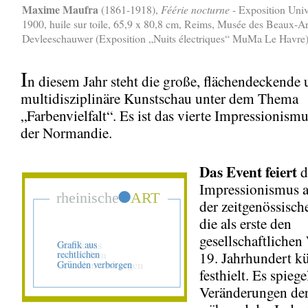
Maxime Maufra
(1861-1918),
Féérie nocturne
- Exposition Univ
1900, huile sur toile, 65,9 x 80,8 cm, Reims, Musée des Beaux-A
Devleeschauwer (Exposition „Nuits électriques“ MuMa Le Havre
I
n diesem Jahr steht die große, flächendeckende
multidisziplinäre Kunstschau unter dem Thema
„Farbenvielfalt“. Es ist das vierte Impressionismu
der Normandie.
Das Event feiert
d
Impressionismus a
der zeitgenössisch
die als erste den
gesellschaftliche
19. Jahrhundert kü
festhielt. Es spieg
Veränderungen der