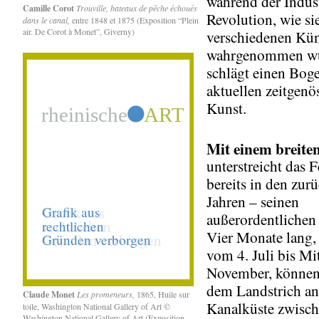
während der Indust
Camille Corot
Trouville, bateaux de pêche échoués
Revolution, wie si
dans le canal,
entre 1848 et 1875 (Exposition “Plein
air. De Corot à Monet”, Giverny)
verschiedenen Kün
wahrgenommen w
schlägt einen Bog
aktuellen zeitgenö
Kunst.
Mit einem
breit
unterstreicht das F
bereits in den zur
Jahren – seinen
außerordentlichen
Vier Monate lang,
vom 4. Juli bis Mi
November, können
dem Landstrich an
Claude Monet
Les promeneurs,
1865, Huile sur
Kanalküste zwisc
toile, Washington National Gallery of Art ©
Washington National Gallery of Art (Exposition