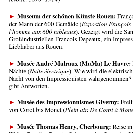
Museum der schönen Künste Rouen:
►
Franço
Expostion François
der Mann der 600 Gemälde (
l'homme aux 600 tableaux
). Gezeigt wird die S
Großindustriellen Francois Depeaux, ein Impres
Liebhaber aus Rouen.
Musée André Malraux (MuMa) Le Havre:
►
Nuits électrique
Nächte (
). Wie wird die elektrisch
Nacht von den Impressionisten wahrgenommen
gibt Antworten.
Musée des Impressionnismes Giverny:
►
Freil
Plein air. De Corot à Mon
von Corot bis Monet (
Musée Thomas Henry, Cherbourg:
►
Reise in