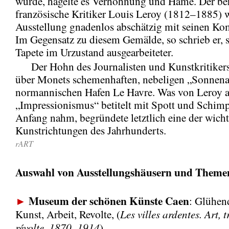
wurde, hagelte es Verhöhnung und Häme. Der b
französische Kritiker Louis Leroy (1812–1885) 
Ausstellung gnadenlos abschätzig mit seinen K
Im Gegensatz zu diesem Gemälde, so schrieb er, s
Tapete im Urzustand ausgearbeiteter.
Der Hohn des Journalisten und Kunstkritikers 
über Monets schemenhaften, nebeligen „Sonnen
normannischen Hafen Le Havre. Was von Leroy a
„Impressionismus“ betitelt mit Spott und Schimp
Anfang nahm, begründete letztlich eine der wicht
Kunstrichtungen des Jahrhunderts.
rART
Auswahl von Ausstellungshäusern und Them
Museum der schönen Künste Caen
►
: Glühen
Les villes ardentes. Art, t
Kunst, Arbeit, Revolte, (
révolte. 1870–1914
)