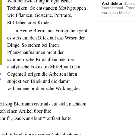
Weiterentwicklung fotografischer
Kölsche Institution
Architektur
Bauku
Techniken: So entstanden Motivgruppen
international. Fotog
Pflanzenadoption
von Jean Molitor
wie Pflanzen, Gesteine, Portraits,
man heimatlose
Gewächse retten k
Stillleben oder Kinder.
In Aenne Biermanns Fotografien geht
Vor 40
Jahren
Solidarność
es stets um den Blick auf das Wesen der
DDR und die Stas
Dinge. So stehen bei ihren
Hemingway
in der
Pflanzenaufnahmen nicht der
Eifel. Ein Rückblic
symmetrische Bildaufbau oder der
analytische Fokus im Mittelpunkt; im
Sanitär-Kultur
Ein
Sache mit Durchbli
Gegenteil zeigen die Arbeiten ihren
d
Tokyo installiert Gl
n
Toiletten
subjektiven Blick und die damit
verbundene bildnerische Wirkung des
James Ensor
Oostende setzt sei
großen Sohn neu in
 zog Biermann erstmals auf sich, nachdem
Szene
oh einen Artikel über ihre
Baumeisterinnen
chrift „Das Kunstblatt“ verfasst hatte.
Jahre Frauen in
Architekturberufen
 verblüffend: die extremen Nahaufnahmen,
Gespenst