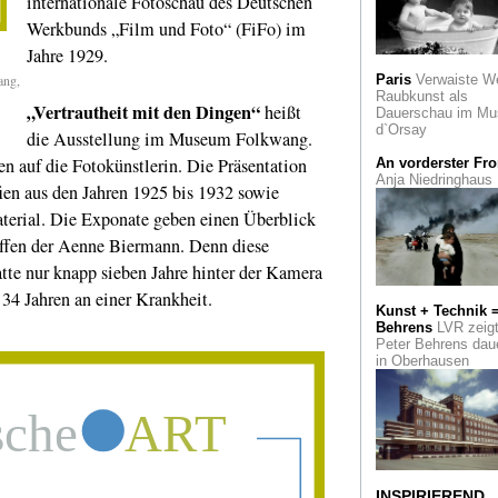
internationale Fotoschau des Deutschen
Zeichen für die
Werkbunds „Film und Foto“ (FiFo) im
Ewigkeit?
Piktogramme im
Jahre 1929.
Leopold Hoesch
ang,
Paris
Verwaiste W
Museum
Raubkunst als
„Vertrautheit mit den Dingen“
heißt
Dauerschau im Mu
Zuhören für alle
d`Orsay
die Ausstellung im Museum Folkwang.
Beethoven 2020: Da
Barenboim dirigiert
ven auf die Fotokünstlerin. Die Präsentation
An vorderster Fro
Jubiläumskonzert i
Anja Niedringhaus
Bonn
en aus den Jahren 1925 bis 1932 sowie
erial. Die Exponate geben einen Überblick
Ausgezeichnet
Ae
affen der Aenne Biermann. Denn diese
Biermann: Moderne
Fotografie aus den
tte nur knapp sieben Jahre hinter der Kamera
Jahren
 34 Jahren an einer Krankheit.
Kunst + Technik 
Runter vom Gas
E
Behrens
LVR zeig
kunstvolle Plakatak
Peter Behrens dau
in Oberhausen
Vor 70 Jahren
Der
arbeitslose Journali
Heinz Helfgen rade
die Welt
Kunst und Kirche
Sakrale Kunst von
INSPIRIEREND
Heinz Mack im Neu