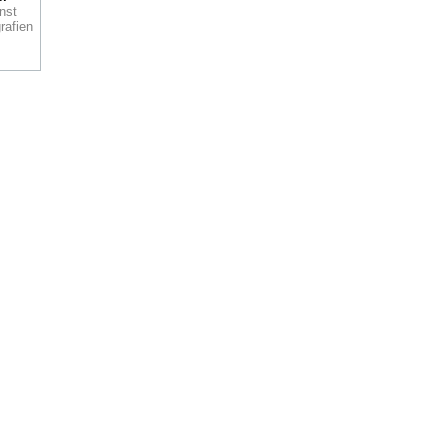
nst
rafien
Wie
ann
, die
i
k
e
ck.
as-
nen
100