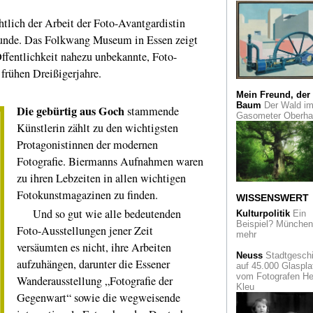
Buddhismus
Tiefenentspannung
htlich der Arbeit der Foto-Avantgardistin
Erleuchtung mit
unde. Das Folkwang Museum in Essen zeigt
Buddha. Eine Scha
Basel
 Öffentlichkeit nahezu unbekannte, Foto-
 frühen Dreißigerjahre.
Immer attraktiv
Jo
Hoffmann zum 150
Geburtstag
Mein Freund, der
Baum
Der Wald i
Die gebürtig aus Goch
stammende
Gasometer Oberh
Tim und
Künstlerin zählt zu den wichtigsten
Struppi
Auktion: Vi
Geld für wenig Pap
Protagonistinnen der modernen
Fotografie. Biermanns Aufnahmen waren
Köln verstehen
- m
einem neuen Bildat
zu ihren Lebzeiten in allen wichtigen
zur Stadtgeschicht
Fotokunstmagazinen zu finden.
Ein Sehnsuchtsbuc
WISSENSWERT
Und so gut wie alle bedeutenden
Kulturpolitik
Ein
Designwettbewerb
Beispiel? München 
Foto-Ausstellungen jener Zeit
besten Produktdes
mehr
im Red Dot Museu
versäumten es nicht, ihre Arbeiten
Essen
Neuss
Stadtgeschi
aufzuhängen, darunter die Essener
auf 45.000 Glaspla
vom Fotografen He
Der Arzt und die
Wanderausstellung „Fotografie der
Kleu
Onsen
- Erwin Bael
Gegenwart“ sowie die wegweisende
Japan