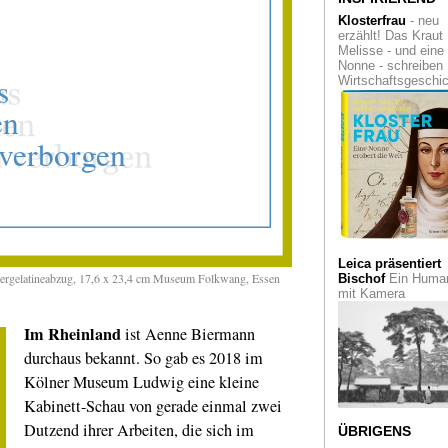
Marianum
Klosterfrau
- neu
erzählt! Das Kraut
Kulturleuchttürme
Melisse - und eine
Revier. Und so etw
Nonne - schreiben
steht in
Wirtschaftsgeschi
Gelsenkirchen...
Masken-Zauber
in
Singapur. Eine Sch
im dortigen Red Do
Design Museum
La Tourette
Nahe L
Ein Kloster aus Be
zur Einkehr und
Besinnung
Leica präsentiert
ergelatineabzug, 17,6 x 23,4 cm Museum Folkwang, Essen
Bischof
Ein Human
Wie regierte Karl 
mit Kamera
Große?
Ein Essay
liefert ein verblüffe
Im Rheinland
ist Aenne Biermann
neues Bild über de
legendären
durchaus bekannt. So gab es 2018 im
Frankenkönig
Kölner Museum Ludwig eine kleine
C.A.R.
Sie dürfte in
Kabinett-Schau von gerade einmal zwei
diesem Jahr die let
Dutzend ihrer Arbeiten, die sich im
gewesen sein: die
ÜBRIGENS
Kunstmesse
conte