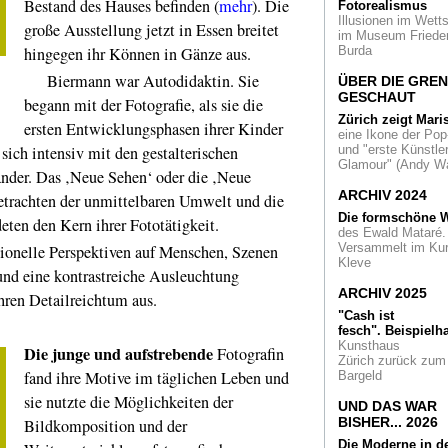
Bestand des Hauses befinden (
mehr
). Die
Fotorealismus
art ruhr.
Illusionen im Wetts
große Ausstellung jetzt in Essen breitet
im Museum Friede
Schönheiten
aus 
hingegen ihr Können in Gänze aus.
Burda
Art Déco-Plakate i
Biermann war Autodidaktin. Sie
Kölner Kollwitz M
ÜBER DIE GRE
GESCHAUT
begann mit der Fotografie, als sie die
Zürich zeigt Mari
ersten Entwicklungsphasen ihrer Kinder
Sechs Jahrzehnte
eine Ikone der Pop
British Way of Life.
 sich intensiv mit den gestalterischen
und "erste Künstler
Eine Fotoschau in
Glamour" (Andy Wa
nder. Das ‚Neue Sehen‘ oder die ‚Neue
Mies van der Roh
ARCHIV 2024
Betrachten der unmittelbaren Umwelt und die
Award
2019 zeigt
Die formschöne W
eten den Kern ihrer Fototätigkeit.
Baukultur NRW im
des Ewald Mataré.
Köln
Versammelt im Ku
nelle Perspektiven auf Menschen, Szenen
Kleve
und eine kontrastreiche Ausleuchtung
Vergessene Meist
Malerei aus der
ARCHIV 2025
ren Detailreichtum aus.
britischen Kolonialz
"Cash ist
fesch".
Beispielha
In der Leica
Kunsthaus
Die junge
und aufstrebende
Fotografin
Ruhmeshalle
Walt
Zürich zurück zum
Vogel - Meister der
fand ihre Motive im täglichen Leben und
Bargeld
Vielfalt
sie nutzte die Möglichkeiten der
UND DAS WAR
50 Jahre Kult-Ban
BISHER... 2026
Bildkomposition und der
Bläck Fööss: Eine
Die Moderne in d