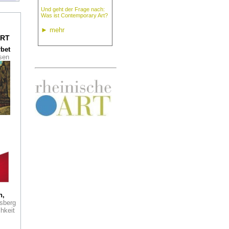
Und geht der Frage nach:
Was ist Contemporary Art?
im
►
mehr
RT
rbet
ssen
n:
d in
i
e de
zum
r
ein
 Der
als
h,
tage
sberg
 auch
hkeit