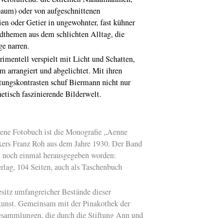
Kommunismus
Z
aum) oder von aufgeschnittenen
200. Geburtstag vo
en oder Getier in ungewohnter, fast kühner
Friedrich Engels
ldthemen aus dem schlichten Alltag, die
"Hier bin ich
e narren.
Zuhause"
Joseph
Beuys in Italien. Ei
imentell verspielt mit Licht und Schatten,
Ausstellung in Moy
m arrangiert und abgelichtet. Mit ihren
Gottfried Böhm
un
tungskontrasten schuf Biermann nicht nur
der Marien-Dom in
Neviges
hetisch faszinierende Bilderwelt.
Sprechende Zeich
Die Piktogramm-
Pioniere Gerd Arnt
nene Fotobuch ist die Monografie „Aenne
Otto Neurath
kers Franz Roh aus dem Jahre 1930. Der Band
Fortifikation
Bollwe
el noch einmal herausgegeben worden:
Architektur: Koblen
belebt seine Fest
lag, 104 Seiten, auch als Taschenbuch
Bildschnitzer
Meis
Arnt von Kalkar un
itz umfangreicher Bestände dieser
Zwolle im Schnütge
kunst. Gemeinsam mit der Pinakothek der
Museum
esammlungen, die durch die Stiftung Ann und