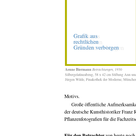
Aenne Biermann
Betrachtungen,
1930
Silbergelatineabzug, 58 x 42 cm Stiftung Ann un
Jürgen Wilde, Pinakothek der Moderne, Münche
Motivs.
Große öffentliche Aufmerksamkeit
der deutsche Kunsthistoriker Franz R
Pflanzenfotografien für die Fachzeits
Für den
Betrachter
von heute noch