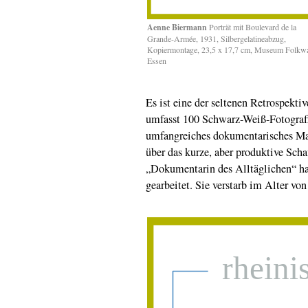
Aenne Biermann
Porträt mit Boulevard de la
Grande-Armée, 1931, Silbergelatine
abzug,
Kopiermontage, 23,5 x 17,7 cm, Museum Folkw
Essen
Es ist eine der seltenen Retrospekti
umfasst 100 Schwarz-Weiß-Fotografi
umfangreiches dokumentarisches Mat
über das kurze, aber produktive Sch
„Dokumentarin des Alltäglichen“ ha
gearbeitet. Sie verstarb im Alter von