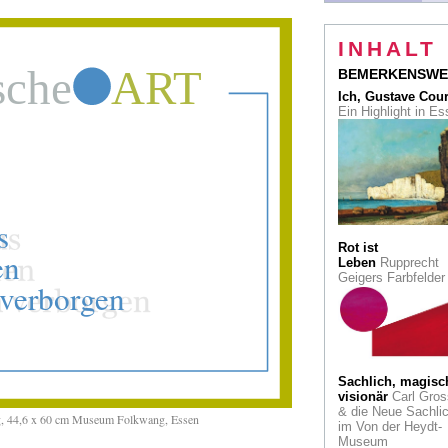
Japans
Seele
Illustrierte
INHALT
Biografie: Hokusai 
Comic
BEMERKENSWE
Ich, Gustave Cou
Cradle-to-Cradle
Ein Highlight in E
Nachhaltiges Baue
Der erste Holzhybri
Düsseldorf entsteht
Auktion
Rekord be
Lempertz für den
Barockmaler Georg
la Tour
Rot ist
Leben
Rupprecht
Konrad Adenauer
Geigers Farbfelde
145. Geburtstag: S
Haus, sein Garten.
Ex-Bundeskanzler 
Gärtneridol
Kriegsbedingt
verlagert
Die
Sachlich, magisc
Petersburger Eremi
visionär
Carl Gros
zeigt die Eisenzeit
& die Neue Sachlic
ug, 44,6 x 60 cm Museum Folkwang, Essen
mit Beutekunst
im Von der Heydt-
Museum