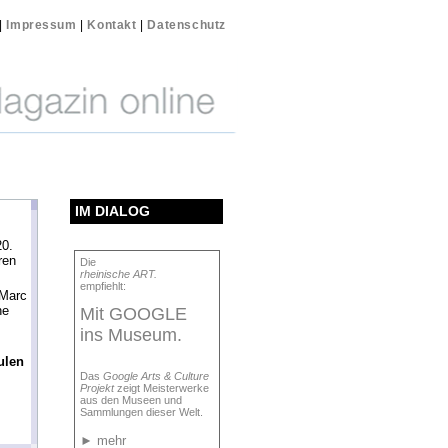
|
Impressum
|
Kontakt
|
Datenschutz
IM DIALOG
0.
ren
Die
rheinische ART.
empfiehlt:
Marc
he
Mit GOOGLE
ins Museum.
ulen
Das
Google Arts & Culture
Projekt
zeigt Meisterwerke
aus den Museen und
Sammlungen dieser Welt.
►
mehr