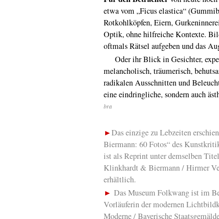
etwa vom „Ficus elastica“ (Gummib
Rotkohlköpfen, Eiern, Gurkeninnerei
Optik, ohne hilfreiche Kontexte. Bi
oftmals Rätsel aufgeben und das Aug
Oder ihr Blick in Gesichter, exper
melancholisch, träumerisch, behutsa
radikalen Ausschnitten und Beleuch
eine eindringliche, sondern auch äst
bra
►
Das einzige zu Lebzeiten erschie
Biermann: 60 Fotos“ des Kunstkriti
ist als Reprint unter demselben Tit
Klinkhardt & Biermann / Hirmer Ver
erhältlich.
►
Das Museum Folkwang ist im Bes
Vorläuferin der modernen Lichtbild
Moderne / Bayerische Staatsgemäld