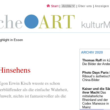
Start
|
|
Über uns
|
Anzeigen
ghlight in Essen
ARCHIV 2020
Thomas Ruff
im k2
Die Bilder der Ande
Hinsehens
Photo Days Paris
Riboud´s ästhetisc
China-Bilder
 Egon Erwin Kisch wusste es schon
 verblüffender als die einfache Wahrheit,
Kaiser und die Sä
ihrer Macht
Das
mwelt, nichts ist fantasievoller als die
mittelalterliche
Rheinland und der
Codex Manesse in
Mainz