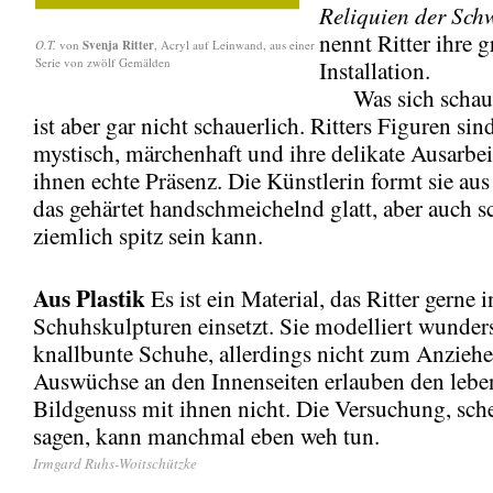
Reliquien der Sch
nennt Ritter ihre g
O.T.
von
Svenja Ritter
, Acryl auf Leinwand, aus einer
Serie von zwölf Gemälden
Installation.
Was sich schaur
ist aber gar nicht schauerlich. Ritters Figuren sin
mystisch, märchenhaft und ihre delikate Ausarbei
ihnen echte Präsenz. Die Künstlerin formt sie aus
das gehärtet handschmeichelnd glatt, aber auch 
ziemlich spitz sein kann.
Aus Plastik
Es ist ein Material, das Ritter gerne i
Schuhskulpturen einsetzt. Sie modelliert wunde
knallbunte Schuhe, allerdings nicht zum Anziehe
Auswüchse an den Innenseiten erlauben den lebe
Bildgenuss mit ihnen nicht. Die Versuchung, sche
sagen, kann manchmal eben weh tun.
Irmgard Ruhs-Woitschützke