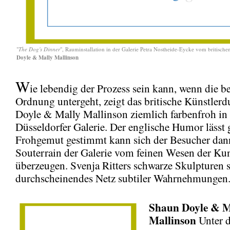
"
The Dog's Dinner
", Rauminstallation in der Galerie Petra Nostheide-Eycke vom britisch
Doyle & Mally Mallinson
W
ie lebendig der Prozess sein kann, wenn die b
Ordnung untergeht, zeigt das britische Künstler
Doyle & Mally Mallinson ziemlich farbenfroh in
Düsseldorfer Galerie. Der englische Humor lässt 
Frohgemut gestimmt kann sich der Besucher dan
Souterrain der Galerie vom feinen Wesen der Ku
überzeugen. Svenja Ritters schwarze Skulpturen 
durchscheinendes Netz subtiler Wahrnehmungen
Shaun Doyle & M
Mallinson
Unter 