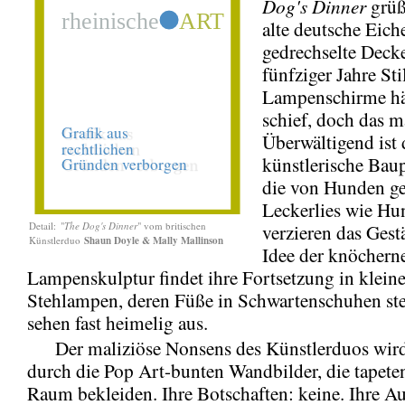
Dog's Dinner
grüß
alte deutsche Eiche
gedrechselte Dec
fünfziger Jahre Sti
Lampenschirme hä
schief, doch das m
Überwältigend ist 
künstlerische Bau
die von Hunden ge
Leckerlies wie H
Detail:
"
The Dog's Dinner
" vom britischen
verzieren das Gest
Künstlerduo
Shaun Doyle & Mally Mallinson
Idee der knöchern
Lampenskulptur findet ihre Fortsetzung in klein
Stehlampen, deren Füße in Schwartenschuhen ste
sehen fast heimelig aus.
Der maliziöse Nonsens des Künstlerduos wird
durch die Pop Art-bunten Wandbilder, die tapete
Raum bekleiden. Ihre Botschaften: keine. Ihre Au