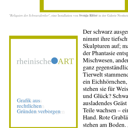
"
Reliquien der Schwarzdenker
", eine Installation von
Svenja Ritter
in der Galerie Nosthe
Der schwarz ausg
nimmt ihre tiefsc
Skulpturen auf; m
der Phantasie ent
Mischwesen, ande
ganz gegenständlic
Tierwelt stammend
ein Eichhörnchen,
stehen sie für Wei
und Glück? Schwa
ausladendes Geäst
Teile wachsen – ei
Hand. Rote Grabl
stehen am Boden. 