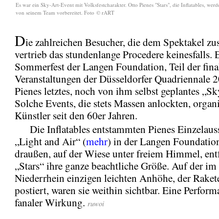
Es war ein Sky-Art-Event mit Volksfestcharakter. Otto Pienes "Stars", die Inflatables, werde
von seinem Team vorbereitet. Foto
© rART
D
ie zahlreichen Besucher, die dem Spektakel zu
vertrieb das stundenlange Procedere keinesfalls. 
Sommerfest der Langen Foundation, Teil der fina
Veranstaltungen der Düsseldorfer Quadriennale 
Pienes letztes, noch von ihm selbst geplantes „S
Solche Events, die stets Massen anlockten, organi
Künstler seit den 60er Jahren.
Die Inflatables entstammten Pienes Einzelauss
„Light and Air“ (
mehr
) in der Langen Foundatio
draußen, auf der Wiese unter freiem Himmel, entf
„Stars“ ihre ganze beachtliche Größe. Auf der im 
Niederrhein einzigen leichten Anhöhe, der Rakete
postiert, waren sie weithin sichtbar. Eine Perfor
fanaler Wirkung.
ruwoi